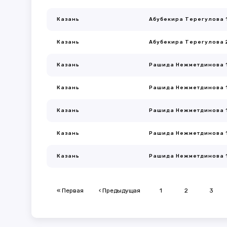
Казань
Абубекира Терегулова 
Казань
Абубекира Терегулова 
Казань
Рашида Нежметдинова 
Казань
Рашида Нежметдинова 
Казань
Рашида Нежметдинова 
Казань
Рашида Нежметдинова 
Казань
Рашида Нежметдинова 
« Первая
‹ Предыдущая
1
2
3