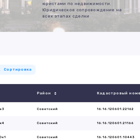
юристами по недвижимости.
Юридическое сопровождение на
всех этапах сделки
Сортировка
Район
Кадастровый ном
к3
Советский
16:16:120601:22162
к4
Советский
16:16:120601:21166
0к1
Советский
16:16:120601:10443