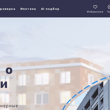
роверка
Ипотека
AI подбор
Избранное
Ч
 о
ни
енерные