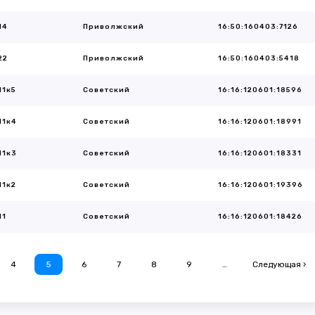
14
Приволжский
16:50:160403:7126
22
Приволжский
16:50:160403:5418
11к5
Советский
16:16:120601:18596
11к4
Советский
16:16:120601:18991
11к3
Советский
16:16:120601:18331
11к2
Советский
16:16:120601:19396
11
Советский
16:16:120601:18426
4
5
6
7
8
9
…
Следующая ›