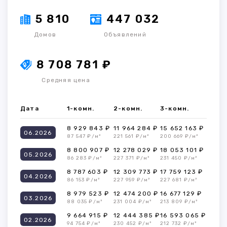
5 810
447 032
Домов
Объявлений
8 708 781 ₽
Средняя цена
Дата
1-комн.
2-комн.
3-комн.
8 929 843 ₽
11 964 284 ₽
15 652 163 ₽
06.2026
87 547 ₽/м²
221 561 ₽/м²
200 669 ₽/м²
8 800 907 ₽
12 278 029 ₽
18 053 101 ₽
05.2026
86 283 ₽/м²
227 371 ₽/м²
231 450 ₽/м²
8 787 603 ₽
12 309 773 ₽
17 759 123 ₽
04.2026
86 153 ₽/м²
227 959 ₽/м²
227 681 ₽/м²
8 979 523 ₽
12 474 200 ₽
16 677 129 ₽
03.2026
88 035 ₽/м²
231 004 ₽/м²
213 809 ₽/м²
9 664 915 ₽
12 444 385 ₽
16 593 065 ₽
02.2026
94 754 ₽/м²
230 452 ₽/м²
212 732 ₽/м²