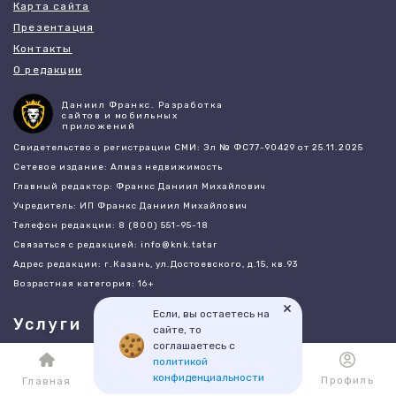
Карта сайта
Презентация
Контакты
О редакции
Даниил Франкс. Разработка
сайтов и мобильных
приложений
Свидетельство о регистрации СМИ: Эл № ФС77-90429 от 25.11.2025
Сетевое издание: Алмаз недвижимость
Главный редактор: Франкс Даниил Михайлович
Учредитель: ИП Франкс Даниил Михайлович
Телефон редакции: 8 (800) 551-95-18
Связаться с редакцией: info@knk.tatar
Адрес редакции: г.Казань, ул.Достоевского, д.15, кв.93
Возрастная категория: 16+
×
Если, вы остаетесь на
Услуги
сайте, то
соглашаетесь с
Ипотека
политикой
конфиденциальности
Каталог
Избранное
Профиль
Электронная сделка
Главная