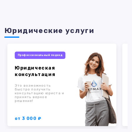
Юридические услуги
Профессиональный подход
Юридическая
консультация
Это возможность
быстро получить
консультацию юриста и
к
принять верное
о
решение!
п
от 3 000 ₽