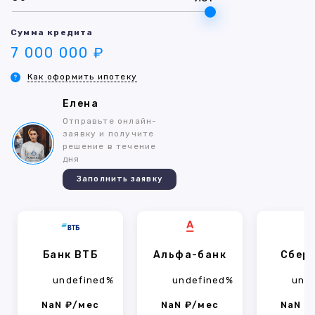
Сумма кредита
7 000 000 ₽
Как оформить ипотеку
Елена
Отправьте онлайн-
заявку и получите
решение в течение
дня
Заполнить заявку
Банк ВТБ
Альфа-банк
Сбер
undefined%
undefined%
und
NaN ₽/мес
NaN ₽/мес
NaN ₽