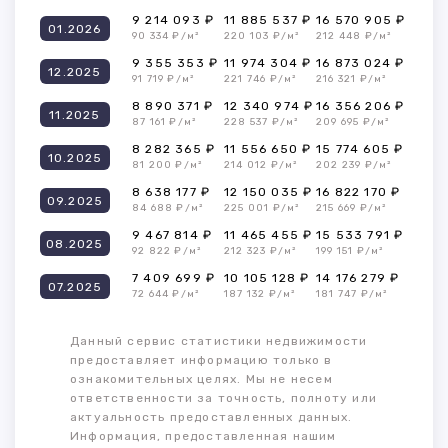
9 214 093 ₽
11 885 537 ₽
16 570 905 ₽
01.2026
90 334 ₽/м²
220 103 ₽/м²
212 448 ₽/м²
9 355 353 ₽
11 974 304 ₽
16 873 024 ₽
12.2025
91 719 ₽/м²
221 746 ₽/м²
216 321 ₽/м²
8 890 371 ₽
12 340 974 ₽
16 356 206 ₽
11.2025
87 161 ₽/м²
228 537 ₽/м²
209 695 ₽/м²
8 282 365 ₽
11 556 650 ₽
15 774 605 ₽
10.2025
81 200 ₽/м²
214 012 ₽/м²
202 239 ₽/м²
8 638 177 ₽
12 150 035 ₽
16 822 170 ₽
09.2025
84 688 ₽/м²
225 001 ₽/м²
215 669 ₽/м²
9 467 814 ₽
11 465 455 ₽
15 533 791 ₽
08.2025
92 822 ₽/м²
212 323 ₽/м²
199 151 ₽/м²
7 409 699 ₽
10 105 128 ₽
14 176 279 ₽
07.2025
72 644 ₽/м²
187 132 ₽/м²
181 747 ₽/м²
Данный сервис статистики недвижимости
предоставляет информацию только в
ознакомительных целях. Мы не несем
ответственности за точность, полноту или
актуальность предоставленных данных.
Информация, предоставленная нашим