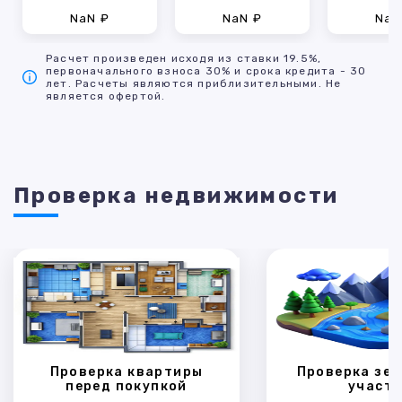
NaN ₽
NaN ₽
NaN
Расчет произведен исходя из ставки 19.5%,
первоначального взноса 30% и срока кредита - 30
лет. Расчеты являются приблизительными. Не
является офертой.
Проверка недвижимости
Проверка квартиры
Проверка зем
перед покупкой
участк