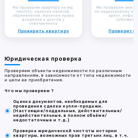
Мы проверим квартиру на юр.
Мы проверим земел
чистоту, наличие залогов,
по кадастровому ном
обременений. Наличие права
арест, инфор
владения и долгов у
собственн
собственника
Проверить квартиру
Проверить 
Юридическая проверка
Проверяем объекты недвижимости по различным
направлениям, в зависимости от типа недвижимости
и цели ее приобретения.
Что мы проверяем ?
Оценка документов, необходимых для
проведения сделки купли-продажи.
(Настоящие/поддельные, действительные/
недействительные, в полном объёме/
недостаточные и т.д.)
Проверка юридической чистоты истории
квартиры, возможных прав третьих лиц, в т.ч.