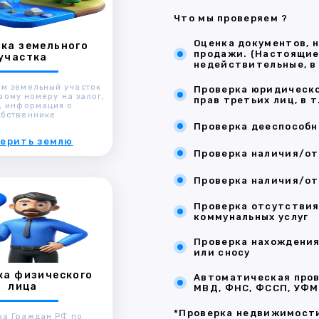
Что мы проверяем ?
Оценка документов, 
ка земельного
продажи. (Настоящие
участка
недействительные, в
м земельный участок
Проверка юридическо
вому номеру на залог,
прав третьих лиц, в 
, информация о
обственнике
Проверка дееспособ
ерить землю
Проверка наличия/от
Проверка наличия/от
Проверка отсутствия
коммунальных услуг
Проверка нахождения
или сносу
ка физического
Автоматическая пров
лица
МВД, ФНС, ФССП, УФМС
*Проверка недвижимости
ка Граждан РФ по