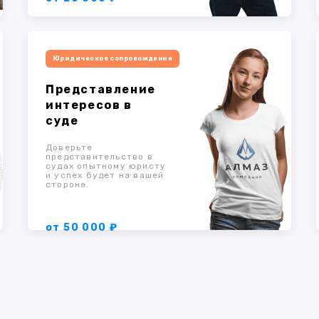
Юридическое сопровождение
Представление
интересов в
суде
Доверьте
представительство в
судах опытному юристу
и успех будет на вашей
стороне.
от 50 000 ₽