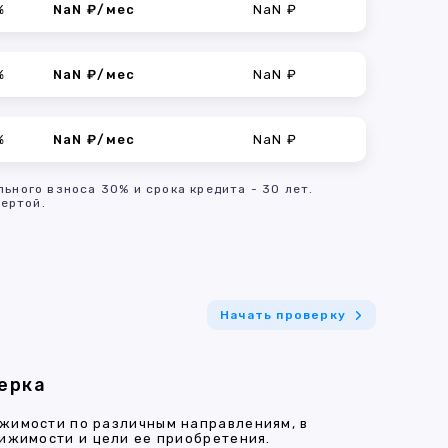
%
NaN ₽/мес
NaN ₽
%
NaN ₽/мес
NaN ₽
%
NaN ₽/мес
NaN ₽
льного взноса 30% и срока кредита - 30 лет.
ертой.
Начать проверку
ерка
жимости по различным направлениям, в
ижимости и цели ее приобретения.