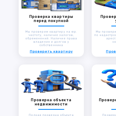
Проверка квартиры
Провер
перед покупкой
Мы проверим квартиру на юр.
Мы провери
чистоту, наличие залогов,
по кадастро
обременений. Наличие права
арест
владения и долгов у
с
собственника
Проверить квартиру
Пров
Проверка объекта
Провер
недвижимости
Полная проверка объекта
Провер