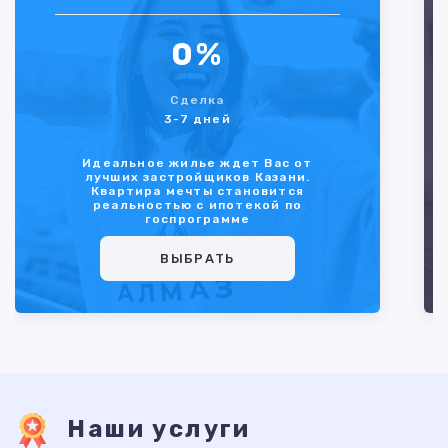
0%
Сделка
3-7 дней
Идеальное жилье ждет Вас от
лучших застройщиков Казани.
Квартира мечты становится
реальностью с ипотекой по
госпрограмме
ВЫБРАТЬ
Наши услуги