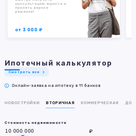
консультацию юриста и
к
принять верное
о
решение!
п
от 3 000 ₽
Ипотечный калькулятор
Смотреть все
Онлайн-заявка на ипотеку в 11 банков
НОВОСТРОЙКИ
ВТОРИЧНАЯ
КОММЕРЧЕСКАЯ
ДОМ
Стоимость недвижимости
₽