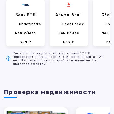
Банк ВТБ
Альфа-банк
Сбер
undefined%
undefined%
und
NaN ₽/мес
NaN ₽/мес
NaN ₽
NaN ₽
NaN ₽
NaN
Расчет произведен исходя из ставки 19.5%,
первоначального взноса 30% и срока кредита - 30
лет. Расчеты являются приблизительными. Не
является офертой.
Проверка недвижимости