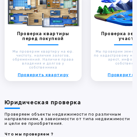
Проверка квартиры
Проверка зем
перед покупкой
участк
Мы проверим квартиру на юр.
Мы проверим земел
чистоту, наличие залогов,
по кадастровому ном
обременений. Наличие права
арест, инфор
владения и долгов у
собственн
собственника
Проверить квартиру
Проверить 
Юридическая проверка
Проверяем объекты недвижимости по различным
направлениям, в зависимости от типа недвижимости
и цели ее приобретения.
Что мы проверяем ?