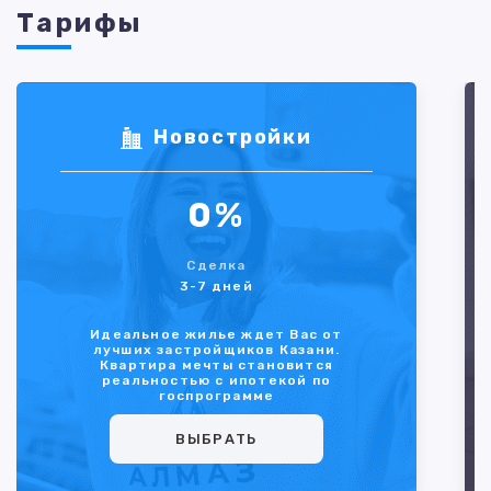
Тарифы
Новостройки
0%
Сделка
3-7 дней
Идеальное жилье ждет Вас от
лучших застройщиков Казани.
Квартира мечты становится
реальностью с ипотекой по
госпрограмме
ВЫБРАТЬ