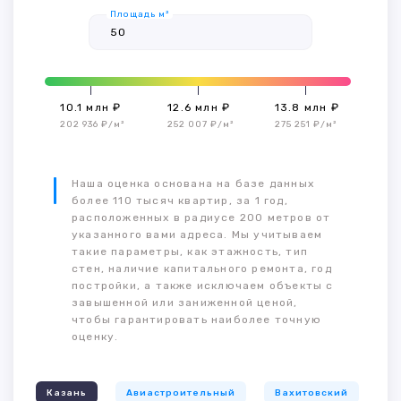
Площадь м²
10.1 млн ₽
12.6 млн ₽
13.8 млн ₽
202 936 ₽/м²
252 007 ₽/м²
275 251 ₽/м²
Наша оценка основана на базе данных
более 110 тысяч квартир, за 1 год,
расположенных в радиусе 200 метров от
указанного вами адреса. Мы учитываем
такие параметры, как этажность, тип
стен, наличие капитального ремонта, год
постройки, а также исключаем объекты с
завышенной или заниженной ценой,
чтобы гарантировать наиболее точную
оценку.
Казань
Авиастроительный
Вахитовский
К