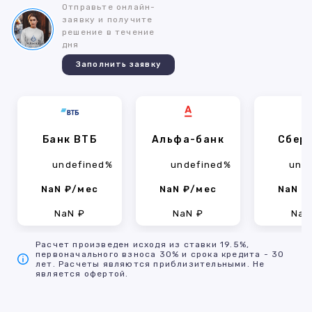
Отправьте онлайн-
заявку и получите
решение в течение
дня
Заполнить заявку
Банк ВТБ
Альфа-банк
Сбер
undefined%
undefined%
und
NaN ₽/мес
NaN ₽/мес
NaN ₽
NaN ₽
NaN ₽
NaN
Расчет произведен исходя из ставки 19.5%,
первоначального взноса 30% и срока кредита - 30
лет. Расчеты являются приблизительными. Не
является офертой.