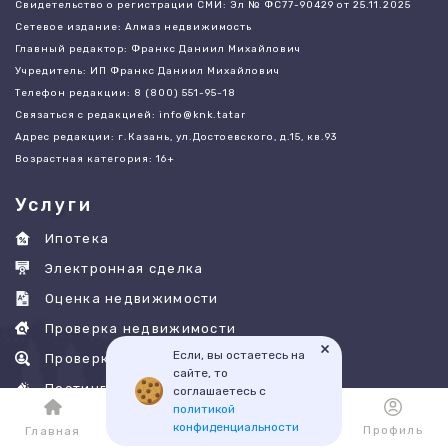
Свидетельство о регистрации СМИ: Эл № ФС77-90429 от 25.11.2025
Сетевое издание: Алмаз недвижимость
Главный редактор: Франкс Даниил Михайлович
Учредитель: ИП Франкс Даниил Михайлович
Телефон редакции: 8 (800) 551-95-18
Связаться с редакцией: info@knk.tatar
Адрес редакции: г.Казань, ул.Достоевского, д.15, кв.93
Возрастная категория: 16+
Услуги
Ипотека
Электронная сделка
Оценка недвижимости
Проверка недвижимости
×
Если, вы остаетесь на
Проверка физ лиц
сайте, то
Постинг объявлений
соглашаетесь с
политикой
Дома Казани
конфиденциальности
Каталог
Избранное
Профиль
Главная