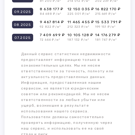
81 200 ₽/м²
214 012 ₽/м²
202 239 ₽/м²
8 638 177 ₽
12 150 035 ₽
16 822 170 ₽
09.2025
84 688 ₽/м²
225 001 ₽/м²
215 669 ₽/м²
9 467 814 ₽
11 465 455 ₽
15 533 791 ₽
08.2025
92 822 ₽/м²
212 323 ₽/м²
199 151 ₽/м²
7 409 699 ₽
10 105 128 ₽
14 176 279 ₽
07.2025
72 644 ₽/м²
187 132 ₽/м²
181 747 ₽/м²
Данный сервис статистики недвижимости
предоставляет информацию только в
ознакомительных целях. Мы не несем
ответственности за точность, полноту или
актуальность предоставленных данных.
Информация, предоставленная нашим
сервисом, не является юридическим
советом или рекомендацией. Мы не несем
ответственности за любые убытки или
ущерб, возникшие в результате
использования нашего сервиса.
Пользователи должны самостоятельно
проверять информацию, полученную через
наш сервис, и использовать ее на свой
страх и риск.