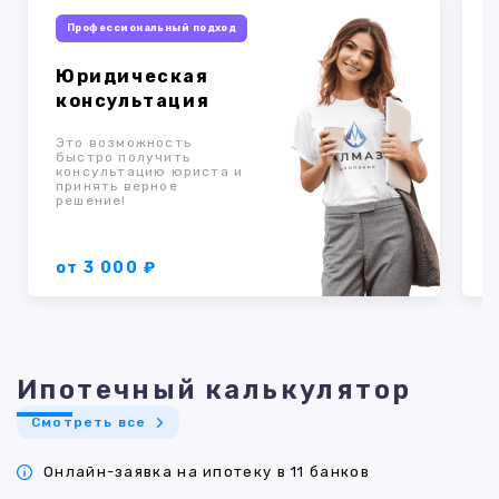
Профессиональный подход
Юридическая
консультация
Это возможность
быстро получить
консультацию юриста и
к
принять верное
о
решение!
п
от 3 000 ₽
Ипотечный калькулятор
Смотреть все
Онлайн-заявка на ипотеку в 11 банков