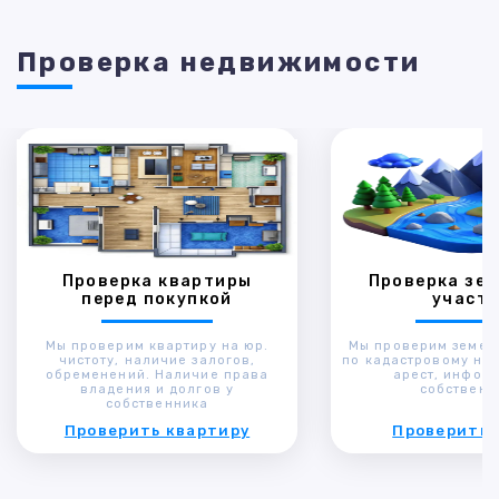
Проверка недвижимости
Проверка квартиры
Проверка зем
перед покупкой
участк
Мы проверим квартиру на юр.
Мы проверим земел
чистоту, наличие залогов,
по кадастровому ном
обременений. Наличие права
арест, инфор
владения и долгов у
собственн
собственника
Проверить квартиру
Проверить 