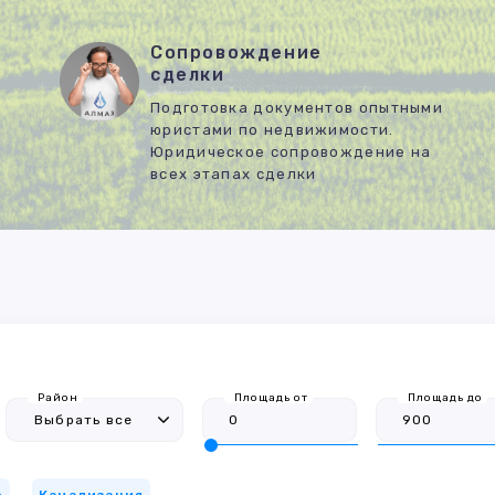
Сопровождение
сделки
Подготовка документов опытными
юристами по недвижимости.
Юридическое сопровождение на
всех этапах сделки
Район
Площадь от
Площадь до
о
Канализация