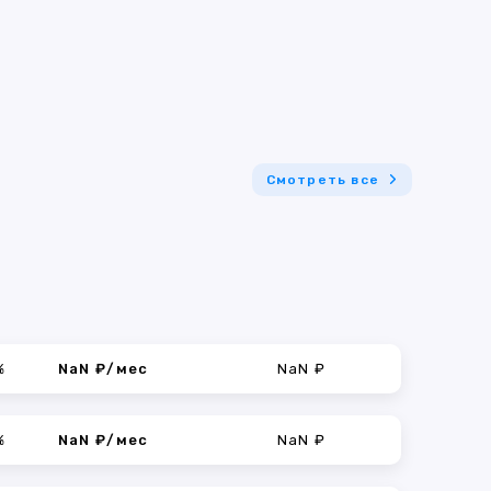
Смотреть все
%
NaN ₽/мес
NaN ₽
%
NaN ₽/мес
NaN ₽