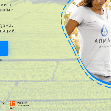
ки в
азные
дома,
тиций.
та