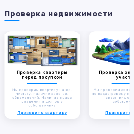
Проверка недвижимости
Проверка квартиры
Проверка зем
перед покупкой
участк
Мы проверим квартиру на юр.
Мы проверим земел
чистоту, наличие залогов,
по кадастровому ном
обременений. Наличие права
арест, инфор
владения и долгов у
собственн
собственника
Проверить квартиру
Проверить 