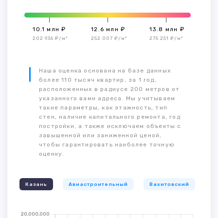
10.1 млн ₽
12.6 млн ₽
13.8 млн ₽
202 936 ₽/м²
252 007 ₽/м²
275 251 ₽/м²
Наша оценка основана на базе данных
более 110 тысяч квартир, за 1 год,
расположенных в радиусе 200 метров от
указанного вами адреса. Мы учитываем
такие параметры, как этажность, тип
стен, наличие капитального ремонта, год
постройки, а также исключаем объекты с
завышенной или заниженной ценой,
чтобы гарантировать наиболее точную
оценку.
Казань
Авиастроительный
Вахитовский
К