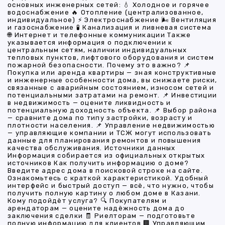
основных инженерных сетей: 💧 Холодное и горячее
водоснабжение 🔥 Отопление (централизованное,
индивидуальное) ⚡ Электроснабжение 🌬 Вентиляция
и газоснабжение 🧪 Канализация и ливневая система
🌐 Интернет и телефонные коммуникации Также
указывается информация о подключении к
центральным сетям, наличии индивидуальных
тепловых пунктов, лифтового оборудования и систем
пожарной безопасности. Почему это важно? 📌
Покупка или аренда квартиры — зная конструктивные
и инженерные особенности дома, вы снижаете риски,
связанные с аварийным состоянием, износом сетей и
потенциальными затратами на ремонт. 📌 Инвестиции
в недвижимость — оцените ликвидность и
потенциальную доходность объекта. 📌 Выбор района
— сравните дома по типу застройки, возрасту и
плотности населения. 📌 Управление недвижимостью
— управляющие компании и ТСЖ могут использовать
данные для планирования ремонтов и повышения
качества обслуживания. Источники данных
Информация собирается из официальных открытых
источников Как получить информацию о доме?
Введите адрес дома в поисковой строке на сайте.
Ознакомьтесь с краткой характеристикой. Удобный
интерфейс и быстрый доступ — всё, что нужно, чтобы
получить полную картину о любом доме в Казани.
Кому подойдёт услуга? 🔍 Покупателям и
арендаторам — оцените надёжность дома до
заключения сделки 🧾 Риелторам — подготовьте
полную информацию для клиентов 🏢 Управляющим