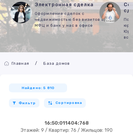
Электронная сделка
Со
сд
Оформление сделок с
недвижимостью без визитов в
Под
МФЦ и банк у нас в офисе
юри
Юри
все
Главная
База домов
Найдено: 5 810
Сортировка
Фильтр
16:50:011404:768
Этажей: 9 / Квартир: 76 / Жильцов: 190