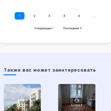
1
2
3
4
5
…
Следующая ›
Последняя »
Также ваc может заинтересовать