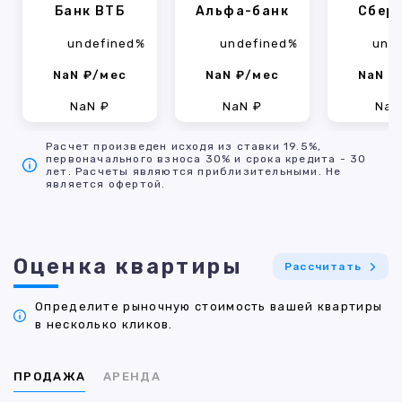
Банк ВТБ
Альфа-банк
Сбер
undefined%
undefined%
und
NaN ₽/мес
NaN ₽/мес
NaN ₽
NaN ₽
NaN ₽
NaN
Расчет произведен исходя из ставки 19.5%,
первоначального взноса 30% и срока кредита - 30
лет. Расчеты являются приблизительными. Не
является офертой.
Оценка квартиры
Рассчитать
Определите рыночную стоимость вашей квартиры
в несколько кликов.
ПРОДАЖА
АРЕНДА