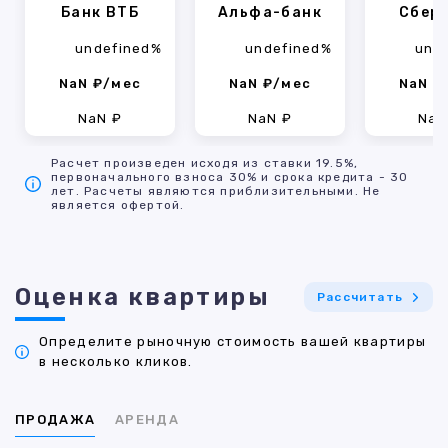
Банк ВТБ
Альфа-банк
Сбер
undefined%
undefined%
und
NaN ₽/мес
NaN ₽/мес
NaN ₽
NaN ₽
NaN ₽
NaN
Расчет произведен исходя из ставки 19.5%,
первоначального взноса 30% и срока кредита - 30
лет. Расчеты являются приблизительными. Не
является офертой.
Оценка квартиры
Рассчитать
Определите рыночную стоимость вашей квартиры
в несколько кликов.
ПРОДАЖА
АРЕНДА