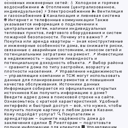
основных инженерных сетей: 💧 Холодное и горячее
водоснабжение 🔥 Отопление (централизованное,
индивидуальное) ⚡ Электроснабжение 🌬 Вентиляция
и газоснабжение 🧪 Канализация и ливневая система
🌐 Интернет и телефонные коммуникации Также
указывается информация о подключении к
центральным сетям, наличии индивидуальных
тепловых пунктов, лифтового оборудования и систем
пожарной безопасности. Почему это важно? 📌
Покупка или аренда квартиры — зная конструктивные
и инженерные особенности дома, вы снижаете риски,
связанные с аварийным состоянием, износом сетей и
потенциальными затратами на ремонт. 📌 Инвестиции
в недвижимость — оцените ликвидность и
потенциальную доходность объекта. 📌 Выбор района
— сравните дома по типу застройки, возрасту и
плотности населения. 📌 Управление недвижимостью
— управляющие компании и ТСЖ могут использовать
данные для планирования ремонтов и повышения
качества обслуживания. Источники данных
Информация собирается из официальных открытых
источников Как получить информацию о доме?
Введите адрес дома в поисковой строке на сайте.
Ознакомьтесь с краткой характеристикой. Удобный
интерфейс и быстрый доступ — всё, что нужно, чтобы
получить полную картину о любом доме в Казани.
Кому подойдёт услуга? 🔍 Покупателям и
арендаторам — оцените надёжность дома до
заключения сделки 🧾 Риелторам — подготовьте
полную информацию для клиентов 🏢 Управляющим