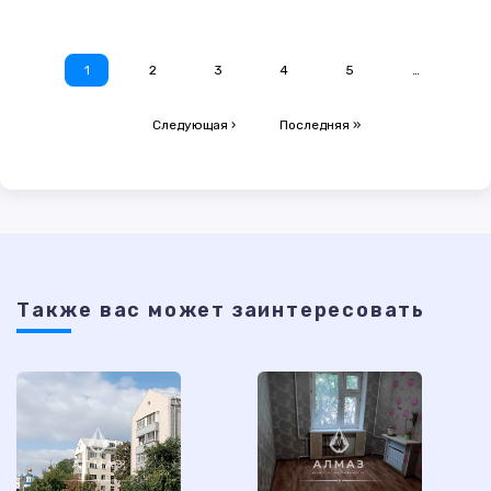
1
2
3
4
5
…
Следующая ›
Последняя »
Также ваc может заинтересовать