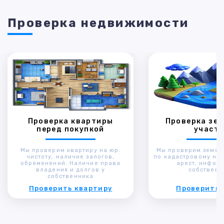
Проверка недвижимости
Проверка квартиры
Проверка зем
перед покупкой
участк
Мы проверим квартиру на юр.
Мы проверим земел
чистоту, наличие залогов,
по кадастровому ном
обременений. Наличие права
арест, инфор
владения и долгов у
собственн
собственника
Проверить квартиру
Проверить 