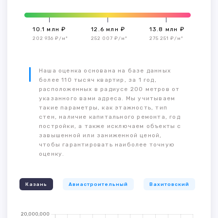
10.1 млн ₽
12.6 млн ₽
13.8 млн ₽
202 936 ₽/м²
252 007 ₽/м²
275 251 ₽/м²
Наша оценка основана на базе данных
более 110 тысяч квартир, за 1 год,
расположенных в радиусе 200 метров от
указанного вами адреса. Мы учитываем
такие параметры, как этажность, тип
стен, наличие капитального ремонта, год
постройки, а также исключаем объекты с
завышенной или заниженной ценой,
чтобы гарантировать наиболее точную
оценку.
Казань
Авиастроительный
Вахитовский
К