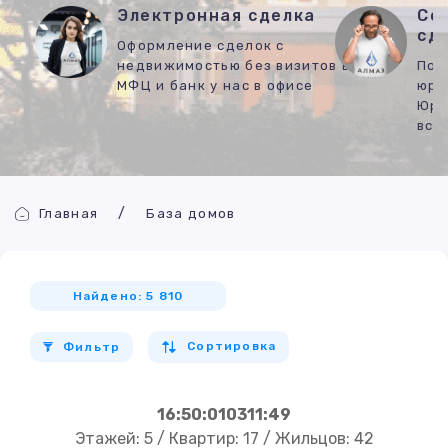
Электронная сделка
Со
сд
Оформление сделок с
недвижимостью без визитов в
Под
МФЦ и банк у нас в офисе
юри
Юри
все
Главная
База домов
Найдено: 5 810
Сортировка
Фильтр
16:50:010311:49
Этажей: 5 / Квартир: 17 / Жильцов: 42