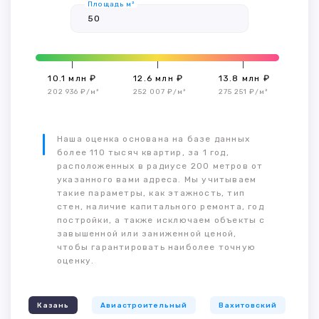
Площадь м²
10.1 млн ₽
12.6 млн ₽
13.8 млн ₽
202 936 ₽/м²
252 007 ₽/м²
275 251 ₽/м²
Наша оценка основана на базе данных
более 110 тысяч квартир, за 1 год,
расположенных в радиусе 200 метров от
указанного вами адреса. Мы учитываем
такие параметры, как этажность, тип
стен, наличие капитального ремонта, год
постройки, а также исключаем объекты с
завышенной или заниженной ценой,
чтобы гарантировать наиболее точную
оценку.
Казань
Авиастроительный
Вахитовский
К