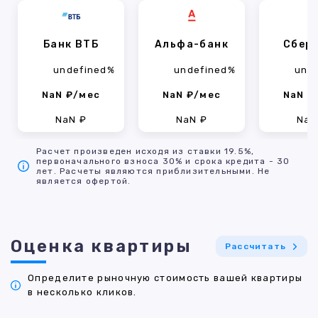
Банк ВТБ
Альфа-банк
Сбер
undefined%
undefined%
und
NaN ₽/мес
NaN ₽/мес
NaN ₽
NaN ₽
NaN ₽
NaN
Расчет произведен исходя из ставки 19.5%,
первоначального взноса 30% и срока кредита - 30
лет. Расчеты являются приблизительными. Не
является офертой.
Оценка квартиры
Рассчитать
Определите рыночную стоимость вашей квартиры
в несколько кликов.