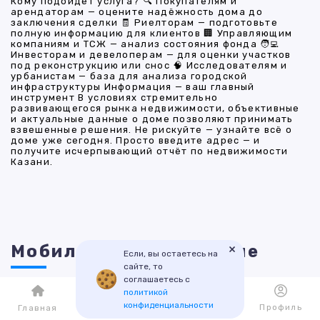
Кому подойдёт услуга? 🔍 Покупателям и
арендаторам — оцените надёжность дома до
заключения сделки 🧾 Риелторам — подготовьте
полную информацию для клиентов 🏢 Управляющим
компаниям и ТСЖ — анализ состояния фонда 🧑‍💻
Инвесторам и девелоперам — для оценки участков
под реконструкцию или снос 🧠 Исследователям и
урбанистам — база для анализа городской
инфраструктуры Информация — ваш главный
инструмент В условиях стремительно
развивающегося рынка недвижимости, объективные
и актуальные данные о доме позволяют принимать
взвешенные решения. Не рискуйте — узнайте всё о
доме уже сегодня. Просто введите адрес — и
получите исчерпывающий отчёт по недвижимости
Казани.
Мобильное приложение
×
Если, вы остаетесь на
сайте, то
соглашаетесь с
политикой
конфиденциальности
Каталог
Избранное
Профиль
Главная