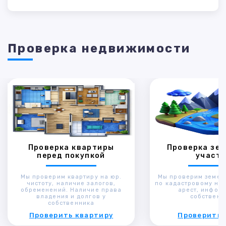
Проверка недвижимости
Проверка квартиры
Проверка зем
перед покупкой
участк
Мы проверим квартиру на юр.
Мы проверим земел
чистоту, наличие залогов,
по кадастровому ном
обременений. Наличие права
арест, инфор
владения и долгов у
собственн
собственника
Проверить квартиру
Проверить 