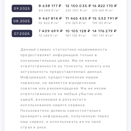
8 638 177 ₽
12 150 035 ₽
16 822 170 ₽
09.2025
84 688 ₽/м²
225 001 ₽/м²
215 669 ₽/м²
9 467 814 ₽
11 465 455 ₽
15 533 791 ₽
08.2025
92 822 ₽/м²
212 323 ₽/м²
199 151 ₽/м²
7 409 699 ₽
10 105 128 ₽
14 176 279 ₽
07.2025
72 644 ₽/м²
187 132 ₽/м²
181 747 ₽/м²
Данный сервис статистики недвижимости
предоставляет информацию только в
ознакомительных целях. Мы не несем
ответственности за точность, полноту или
актуальность предоставленных данных.
Информация, предоставленная нашим
сервисом, не является юридическим
советом или рекомендацией. Мы не несем
ответственности за любые убытки или
ущерб, возникшие в результате
использования нашего сервиса.
Пользователи должны самостоятельно
проверять информацию, полученную через
наш сервис, и использовать ее на свой
страх и риск.