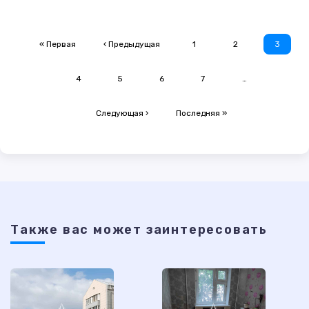
« Первая
‹ Предыдущая
1
2
3
4
5
6
7
…
Следующая ›
Последняя »
Также ваc может заинтересовать