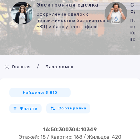
Электронная сделка
Со
сд
Оформление сделок с
недвижимостью без визитов в
Под
МФЦ и банк у нас в офисе
юри
Юри
все
Главная
База домов
Найдено: 5 810
Сортировка
Фильтр
16:50:300304:10349
Этажей: 18 / Квартир: 168 / Жильцов: 420