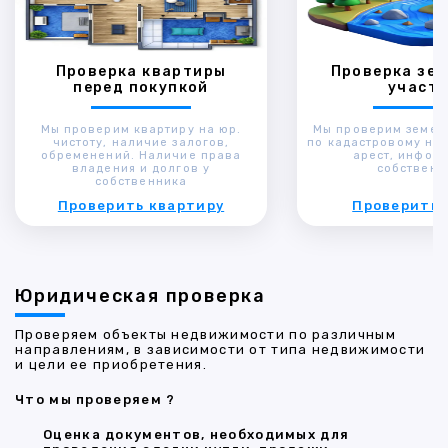
Проверка квартиры
Проверка зем
перед покупкой
участк
Мы проверим квартиру на юр.
Мы проверим земел
чистоту, наличие залогов,
по кадастровому ном
обременений. Наличие права
арест, инфор
владения и долгов у
собственн
собственника
Проверить квартиру
Проверить 
Юридическая проверка
Проверяем объекты недвижимости по различным
направлениям, в зависимости от типа недвижимости
и цели ее приобретения.
Что мы проверяем ?
Оценка документов, необходимых для