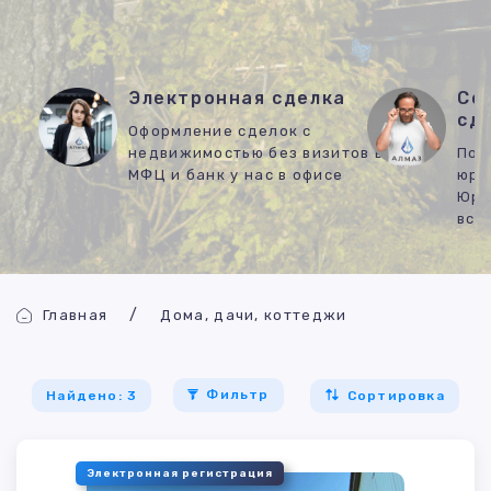
Электронная сделка
Со
сд
Оформление сделок с
недвижимостью без визитов в
Под
МФЦ и банк у нас в офисе
юри
Юри
все
Главная
Дома, дачи, коттеджи
Фильтр
Сортировка
Найдено: 3
Электронная регистрация