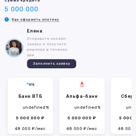
Сумма кредита
5 000 000
Как оформить ипотеку
Елена
Отправьте онлайн-
заявку и получите
решение в течение
дня
Заполнить заявку
Банк ВТБ
Альфа-банк
Сбер
undefined%
undefined%
und
5 000 000 ₽
5 000 000 ₽
5 000 
48 000 ₽/мес
48 000 ₽/мес
48 000