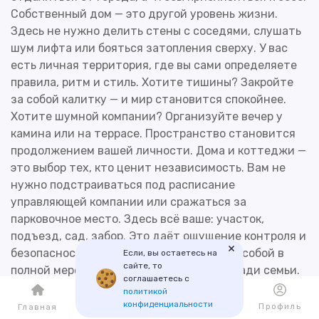
Собственный дом — это другой уровень жизни.
Здесь не нужно делить стены с соседями, слушать
шум лифта или бояться затопления сверху. У вас
есть личная территория, где вы сами определяете
правила, ритм и стиль. Хотите тишины? Закройте
за собой калитку — и мир становится спокойнее.
Хотите шумной компании? Организуйте вечер у
камина или на террасе. Пространство становится
продолжением вашей личности. Дома и коттеджи —
это выбор тех, кто ценит независимость. Вам не
нужно подстраиваться под расписание
управляющей компании или сражаться за
парковочное место. Здесь всё ваше: участок,
подъезд, сад, забор. Это даёт ощущение контроля и
×
безопасности, а главное — свободу быть собой в
Если, вы остаетесь на
сайте, то
полной мере. Многие стремятся к дому ради семьи.
соглашаетесь с
Просторные комнаты, своя территория,
политикой
возможность устроить детскую площадку,
конфиденциальности
Каталог
Избранное
Профиль
Главная