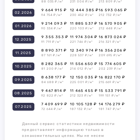
88 035 ₽/м²
231 004 ₽/м²
213 809 ₽/м²
9 664 915 ₽
12 444 385 ₽
16 593 065 ₽
02.2026
94 754 ₽/м²
230 452 ₽/м²
212 732 ₽/м²
9 214 093 ₽
11 885 537 ₽
16 570 905 ₽
01.2026
90 334 ₽/м²
220 103 ₽/м²
212 448 ₽/м²
9 355 353 ₽
11 974 304 ₽
16 873 024 ₽
12.2025
91 719 ₽/м²
221 746 ₽/м²
216 321 ₽/м²
8 890 371 ₽
12 340 974 ₽
16 356 206 ₽
11.2025
87 161 ₽/м²
228 537 ₽/м²
209 695 ₽/м²
8 282 365 ₽
11 556 650 ₽
15 774 605 ₽
10.2025
81 200 ₽/м²
214 012 ₽/м²
202 239 ₽/м²
8 638 177 ₽
12 150 035 ₽
16 822 170 ₽
09.2025
84 688 ₽/м²
225 001 ₽/м²
215 669 ₽/м²
9 467 814 ₽
11 465 455 ₽
15 533 791 ₽
08.2025
92 822 ₽/м²
212 323 ₽/м²
199 151 ₽/м²
7 409 699 ₽
10 105 128 ₽
14 176 279 ₽
07.2025
72 644 ₽/м²
187 132 ₽/м²
181 747 ₽/м²
Данный сервис статистики недвижимости
предоставляет информацию только в
ознакомительных целях. Мы не несем