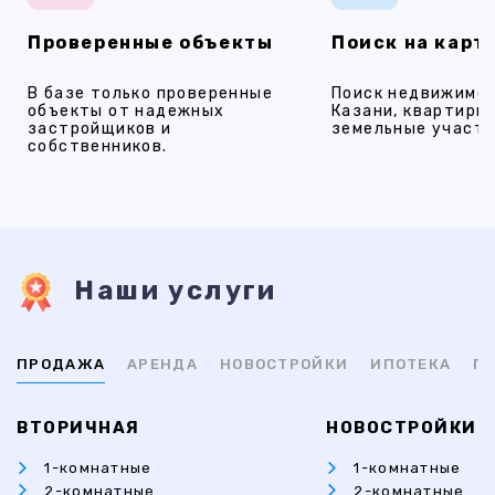
Проверенные объекты
Поиск на карт
В базе только проверенные
Поиск недвижимос
объекты от надежных
Казани, квартиры,
застройщиков и
земельные участки
собственников.
Наши услуги
ПРОДАЖА
АРЕНДА
НОВОСТРОЙКИ
ИПОТЕКА
ПР
ВТОРИЧНАЯ
НОВОСТРОЙКИ
1-комнатные
1-комнатные
2-комнатные
2-комнатные