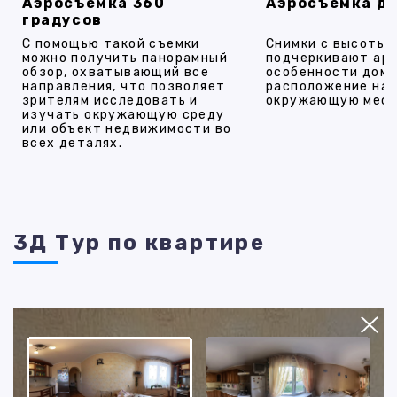
Аэросъемка 360
Аэросъемка д
градусов
С помощью такой съемки
Снимки с высоты
можно получить панорамный
подчеркивают ар
обзор, охватывающий все
особенности дома
направления, что позволяет
расположение на 
зрителям исследовать и
окружающую мест
изучать окружающую среду
или объект недвижимости во
всех деталях.
3Д Тур по квартире