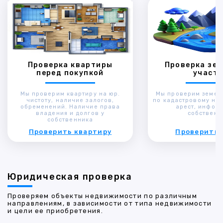
Проверка квартиры
Проверка зем
перед покупкой
участк
Мы проверим квартиру на юр.
Мы проверим земел
чистоту, наличие залогов,
по кадастровому ном
обременений. Наличие права
арест, инфор
владения и долгов у
собственн
собственника
Проверить квартиру
Проверить 
Юридическая проверка
Проверяем объекты недвижимости по различным
направлениям, в зависимости от типа недвижимости
и цели ее приобретения.