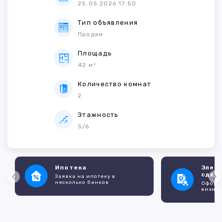
25.05.2026 17:50
Тип объявления
Продам
Площадь
42 м²
Количество комнат
2
Этажность
5/6
Ипотека
Элек
сдел
Заявка на ипотеку в
несколько банков
Оформл
визито