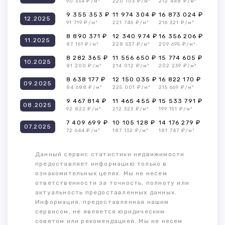
90 334 ₽/м²
220 103 ₽/м²
212 448 ₽/м²
9 355 353 ₽
11 974 304 ₽
16 873 024 ₽
12.2025
91 719 ₽/м²
221 746 ₽/м²
216 321 ₽/м²
8 890 371 ₽
12 340 974 ₽
16 356 206 ₽
11.2025
87 161 ₽/м²
228 537 ₽/м²
209 695 ₽/м²
8 282 365 ₽
11 556 650 ₽
15 774 605 ₽
10.2025
81 200 ₽/м²
214 012 ₽/м²
202 239 ₽/м²
8 638 177 ₽
12 150 035 ₽
16 822 170 ₽
09.2025
84 688 ₽/м²
225 001 ₽/м²
215 669 ₽/м²
9 467 814 ₽
11 465 455 ₽
15 533 791 ₽
08.2025
92 822 ₽/м²
212 323 ₽/м²
199 151 ₽/м²
7 409 699 ₽
10 105 128 ₽
14 176 279 ₽
07.2025
72 644 ₽/м²
187 132 ₽/м²
181 747 ₽/м²
Данный сервис статистики недвижимости
предоставляет информацию только в
ознакомительных целях. Мы не несем
ответственности за точность, полноту или
актуальность предоставленных данных.
Информация, предоставленная нашим
сервисом, не является юридическим
советом или рекомендацией. Мы не несем