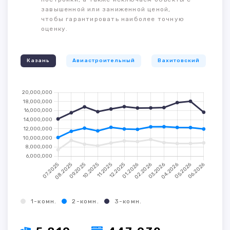
завышенной или заниженной ценой,
чтобы гарантировать наиболее точную
оценку.
Казань
Авиастроительный
Вахитовский
К
1-комн.
2-комн.
3-комн.