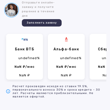
Отправьте онлайн-
заявку и получите
решение в течение
дня
Заполнить заявку
Банк ВТБ
Альфа-банк
Сбер
undefined%
undefined%
und
NaN ₽/мес
NaN ₽/мес
NaN ₽
NaN ₽
NaN ₽
NaN
Расчет произведен исходя из ставки 19.5%,
первоначального взноса 30% и срока кредита - 30
лет. Расчеты являются приблизительными. Не
является офертой.