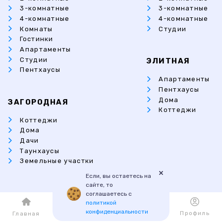
3-комнатные
3-комнатные
4-комнатные
4-комнатные
Комнаты
Студии
Гостинки
Апартаменты
Студии
ЭЛИТНАЯ
Пентхаусы
Апартаменты
Пентхаусы
Дома
ЗАГОРОДНАЯ
Коттеджи
Коттеджи
Дома
Дачи
Таунхаусы
Земельные участки
×
Если, вы остаетесь на
сайте, то
соглашаетесь с
политикой
конфиденциальности
Каталог
Избранное
Профиль
Главная