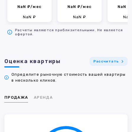
NaN ₽/мес
NaN ₽/мес
NaN ₽
NaN ₽
NaN ₽
NaN
Расчеты являются приблизительными. Не является
офертой.
Оценка квартиры
Рассчитать
Определите рыночную стоимость вашей квартиры
в несколько кликов.
ПРОДАЖА
АРЕНДА