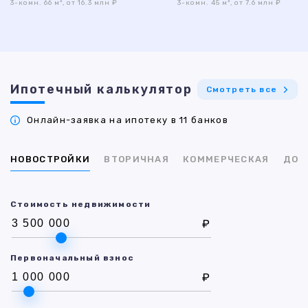
3-комн. 66 м², от 16.3 млн ₽
3-комн. 45 м², от 7.6 млн ₽
Ипотечный калькулятор
Смотреть все
Онлайн-заявка на ипотеку в 11 банков
НОВОСТРОЙКИ
ВТОРИЧНАЯ
КОММЕРЧЕСКАЯ
ДОМ
Стоимость недвижимости
₽
Первоначальный взнос
₽