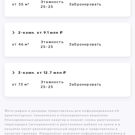
Этажность
от 35 м²
Забронировать
25-25
2-комн. от 9.1 млн ₽
Этажность
от 46 м²
Забронировать
25-25
3-комн. от 12.7 млн ₽
Этажность
от 73 м²
Забронировать
25-25
Фотографии и рендеры представлены для информирования об
архитектурных, технических и планировочных решениях.
Планировочные решения квартир и комнат, схемы расстановки
перегородок (зонирование) и расстановки мебели на кухне и в
санузлах носят рекомендательный характер и представлены в
качестве примера. Юридически значимая информация изложена в