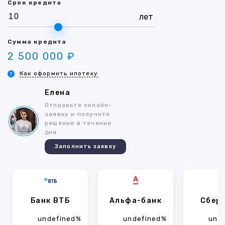
Срок кредита
лет
Сумма кредита
2 500 000 ₽
Как оформить ипотеку
Елена
Отправьте онлайн-
заявку и получите
решение в течение
дня
Заполнить заявку
Банк ВТБ
Альфа-банк
Сбер
undefined%
undefined%
und