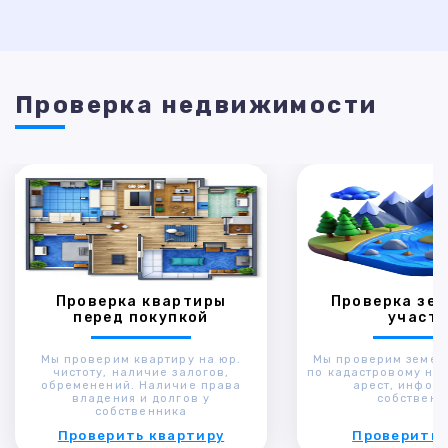
Проверка недвижимости
Проверка квартиры
Проверка зем
перед покупкой
участк
Мы проверим квартиру на юр.
Мы проверим земел
чистоту, наличие залогов,
по кадастровому ном
обременений. Наличие права
арест, инфор
владения и долгов у
собственн
собственника
Проверить квартиру
Проверить 