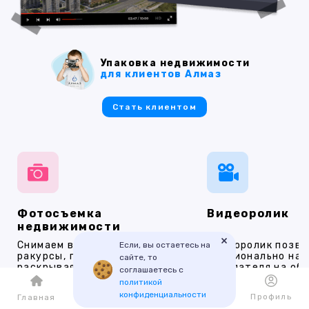
Упаковка недвижимости
для клиентов Алмаз
Стать клиентом
Фотосъемка
Видеоролик
недвижимости
×
Снимаем выбирая эффектные
Видеоролик позво
Если, вы остаетесь на
ракурсы, по максимуму
эмоционально на
сайте, то
раскрывая эстетику
покупателя на об
соглашаетесь с
архитектуры и ее
он пришел с ожид
политикой
практическую ценность.
конфиденциальности
Каталог
Избранное
Профиль
Главная