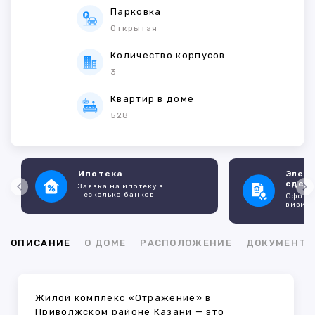
Парковка
Открытая
Количество корпусов
3
Квартир в доме
528
Ипотека
Элек
сдел
Заявка на ипотеку в
несколько банков
Оформл
визито
ОПИСАНИЕ
О ДОМЕ
РАСПОЛОЖЕНИЕ
ДОКУМЕНТ
Жилой комплекс «Отражение» в
Приволжском районе Казани — это