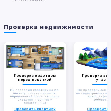
Проверка недвижимости
Проверка квартиры
Проверка зем
перед покупкой
участк
Мы проверим квартиру на юр.
Мы проверим земел
чистоту, наличие залогов,
по кадастровому ном
обременений. Наличие права
арест, инфор
владения и долгов у
собственн
собственника
Проверить квартиру
Проверить 