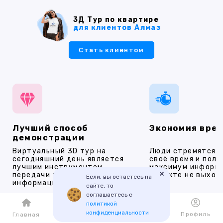
3Д Тур по квартире
для клиентов Алмаз
Стать клиентом
Лучший способ
Экономия вре
демонстрации
Виртуальный 3D тур на
Люди стремятся 
сегодняшний день является
своё время и полу
лучшим инструментом
максимум информ
×
передачи визуальной
объекте не выход
Если, вы остаетесь на
информации о пространстве
сайте, то
соглашаетесь с
политикой
конфиденциальности
Каталог
Избранное
Профиль
Главная