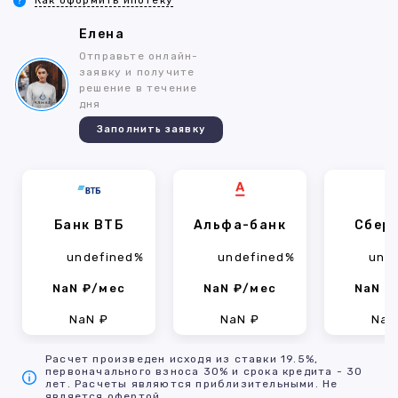
Как оформить ипотеку
Елена
Отправьте онлайн-
заявку и получите
решение в течение
дня
Заполнить заявку
Банк ВТБ
Альфа-банк
Сбер
undefined%
undefined%
und
NaN ₽/мес
NaN ₽/мес
NaN ₽
NaN ₽
NaN ₽
NaN
Расчет произведен исходя из ставки 19.5%,
первоначального взноса 30% и срока кредита - 30
лет. Расчеты являются приблизительными. Не
является офертой.