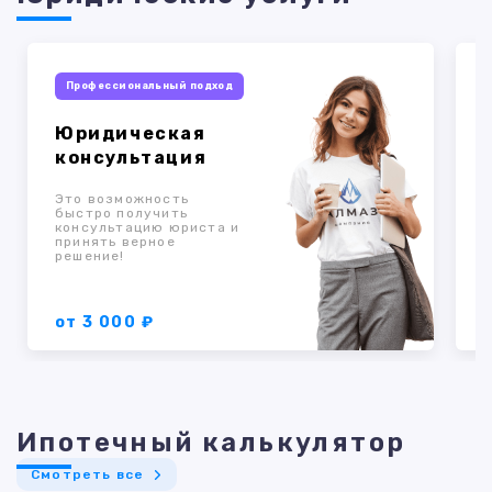
Профессиональный подход
Юридическая
консультация
Это возможность
быстро получить
консультацию юриста и
к
принять верное
о
решение!
п
от 3 000 ₽
Ипотечный калькулятор
Смотреть все