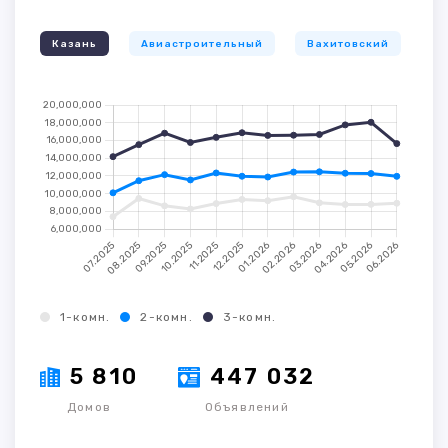
Казань
Авиастроительный
Вахитовский
К
1-комн.
2-комн.
3-комн.
5 810
447 032
Домов
Объявлений