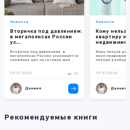
Новости
Новости
Вторичка под давлением:
Кому нельзя
в мегаполисах России
квартиру и 
ус...
недвижимое 
Вторичка под давлением: в
Кому нельзя дар
мегаполисах России усиливается
иное недвижимо
снижение цен на готовое жил...
полный разбор 
09.07.2026
09.07.2026
47
Даниил
Даниил
Рекомендуемые книги