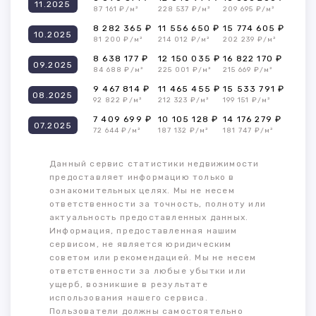
11.2025
87 161 ₽/м²
228 537 ₽/м²
209 695 ₽/м²
8 282 365 ₽
11 556 650 ₽
15 774 605 ₽
10.2025
81 200 ₽/м²
214 012 ₽/м²
202 239 ₽/м²
8 638 177 ₽
12 150 035 ₽
16 822 170 ₽
09.2025
84 688 ₽/м²
225 001 ₽/м²
215 669 ₽/м²
9 467 814 ₽
11 465 455 ₽
15 533 791 ₽
08.2025
92 822 ₽/м²
212 323 ₽/м²
199 151 ₽/м²
7 409 699 ₽
10 105 128 ₽
14 176 279 ₽
07.2025
72 644 ₽/м²
187 132 ₽/м²
181 747 ₽/м²
Данный сервис статистики недвижимости
предоставляет информацию только в
ознакомительных целях. Мы не несем
ответственности за точность, полноту или
актуальность предоставленных данных.
Информация, предоставленная нашим
сервисом, не является юридическим
советом или рекомендацией. Мы не несем
ответственности за любые убытки или
ущерб, возникшие в результате
использования нашего сервиса.
Пользователи должны самостоятельно