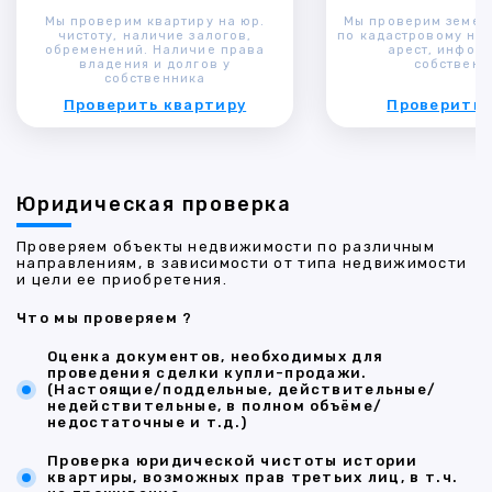
Мы проверим квартиру на юр.
Мы проверим земел
чистоту, наличие залогов,
по кадастровому ном
обременений. Наличие права
арест, инфор
владения и долгов у
собственн
собственника
Проверить квартиру
Проверить 
Юридическая проверка
Проверяем объекты недвижимости по различным
направлениям, в зависимости от типа недвижимости
и цели ее приобретения.
Что мы проверяем ?
Оценка документов, необходимых для
проведения сделки купли-продажи.
(Настоящие/поддельные, действительные/
недействительные, в полном объёме/
недостаточные и т.д.)
Проверка юридической чистоты истории
квартиры, возможных прав третьих лиц, в т.ч.