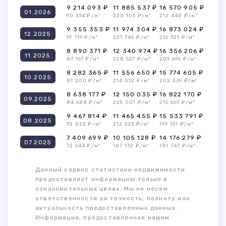
9 214 093 ₽
11 885 537 ₽
16 570 905 ₽
01.2026
90 334 ₽/м²
220 103 ₽/м²
212 448 ₽/м²
9 355 353 ₽
11 974 304 ₽
16 873 024 ₽
12.2025
91 719 ₽/м²
221 746 ₽/м²
216 321 ₽/м²
8 890 371 ₽
12 340 974 ₽
16 356 206 ₽
11.2025
87 161 ₽/м²
228 537 ₽/м²
209 695 ₽/м²
8 282 365 ₽
11 556 650 ₽
15 774 605 ₽
10.2025
81 200 ₽/м²
214 012 ₽/м²
202 239 ₽/м²
8 638 177 ₽
12 150 035 ₽
16 822 170 ₽
09.2025
84 688 ₽/м²
225 001 ₽/м²
215 669 ₽/м²
9 467 814 ₽
11 465 455 ₽
15 533 791 ₽
08.2025
92 822 ₽/м²
212 323 ₽/м²
199 151 ₽/м²
7 409 699 ₽
10 105 128 ₽
14 176 279 ₽
07.2025
72 644 ₽/м²
187 132 ₽/м²
181 747 ₽/м²
Данный сервис статистики недвижимости
предоставляет информацию только в
ознакомительных целях. Мы не несем
ответственности за точность, полноту или
актуальность предоставленных данных.
Информация, предоставленная нашим