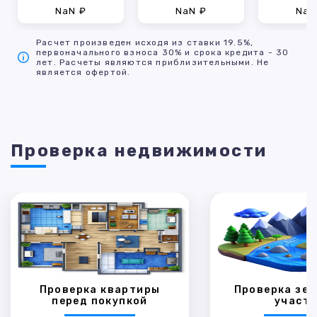
NaN ₽
NaN ₽
NaN
Расчет произведен исходя из ставки 19.5%,
первоначального взноса 30% и срока кредита - 30
лет. Расчеты являются приблизительными. Не
является офертой.
Проверка недвижимости
Проверка квартиры
Проверка зем
перед покупкой
участк