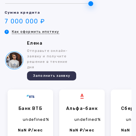
Сумма кредита
7 000 000 ₽
Как оформить ипотеку
Елена
Отправьте онлайн-
заявку и получите
решение в течение
дня
Заполнить заявку
Банк ВТБ
Альфа-банк
Сбер
undefined%
undefined%
und
NaN ₽/мес
NaN ₽/мес
NaN ₽