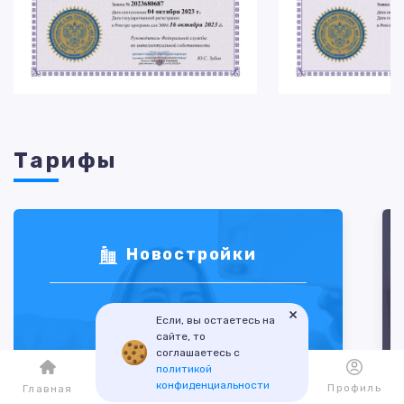
Тарифы
Новостройки
0%
×
Если, вы остаетесь на
сайте, то
соглашаетесь с
Сделка
политикой
3-7 дней
конфиденциальности
Каталог
Избранное
Профиль
Главная