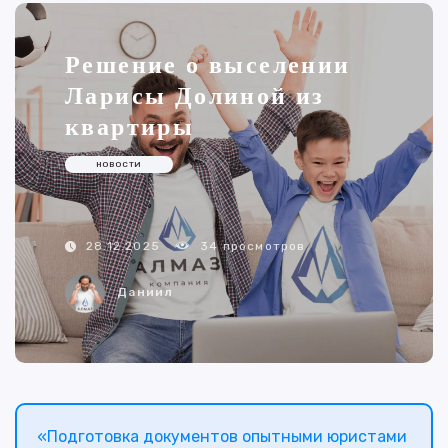
Решение о выселении
Ларисы Долиной из
квартиры
НОВОСТИ
34 просмотров
28.12.2025
Даниил
«Подготовка документов опытными юристами