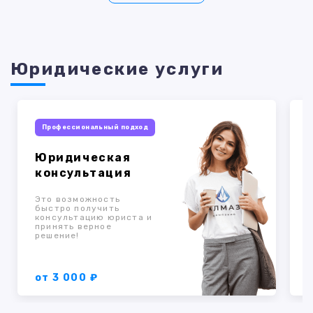
Юридические услуги
Профессиональный подход
Юридическая
консультация
Это возможность
быстро получить
консультацию юриста и
к
принять верное
о
решение!
п
от 3 000 ₽