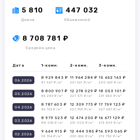
5 810
447 032
Домов
Объявлений
8 708 781 ₽
Средняя цена
Дата
1-комн.
2-комн.
3-комн.
8 929 843 ₽
11 964 284 ₽
15 652 163 ₽
06.2026
87 547 ₽/м²
221 561 ₽/м²
200 669 ₽/м²
8 800 907 ₽
12 278 029 ₽
18 053 101 ₽
05.2026
86 283 ₽/м²
227 371 ₽/м²
231 450 ₽/м²
8 787 603 ₽
12 309 773 ₽
17 759 123 ₽
04.2026
86 153 ₽/м²
227 959 ₽/м²
227 681 ₽/м²
8 979 523 ₽
12 474 200 ₽
16 677 129 ₽
03.2026
88 035 ₽/м²
231 004 ₽/м²
213 809 ₽/м²
9 664 915 ₽
12 444 385 ₽
16 593 065 ₽
02.2026
94 754 ₽/м²
230 452 ₽/м²
212 732 ₽/м²