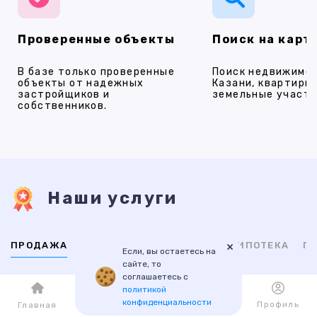
Проверенные объекты
Поиск на карт
В базе только проверенные
Поиск недвижимос
объекты от надежных
Казани, квартиры,
застройщиков и
земельные участки
собственников.
Наши услуги
×
ПРОДАЖА
АРЕНДА
НОВОСТРОЙКИ
ИПОТЕКА
ПР
Если, вы остаетесь на
сайте, то
соглашаетесь с
ВТОРИЧНАЯ
НОВОСТРОЙКИ
политикой
конфиденциальности
Каталог
Избранное
Профиль
Главная
1-комнатные
1-комнатные