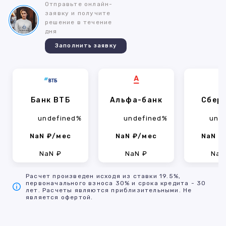
Отправьте онлайн-
заявку и получите
решение в течение
дня
Заполнить заявку
Банк ВТБ
Альфа-банк
Сбер
undefined%
undefined%
und
NaN ₽/мес
NaN ₽/мес
NaN ₽
NaN ₽
NaN ₽
NaN
Расчет произведен исходя из ставки 19.5%,
первоначального взноса 30% и срока кредита - 30
лет. Расчеты являются приблизительными. Не
является офертой.