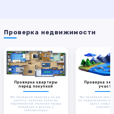
Проверка недвижимости
Проверка квартиры
Проверка зем
перед покупкой
участк
Мы проверим квартиру на юр.
Мы проверим земел
чистоту, наличие залогов,
по кадастровому ном
обременений. Наличие права
арест, инфор
владения и долгов у
собственн
собственника