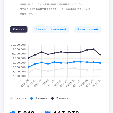
завышенной или заниженной ценой,
чтобы гарантировать наиболее точную
оценку.
Казань
Авиастроительный
Вахитовский
К
1-комн.
2-комн.
3-комн.