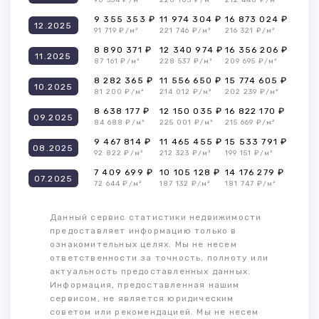
90 334 ₽/м²
220 103 ₽/м²
212 448 ₽/м²
9 355 353 ₽
11 974 304 ₽
16 873 024 ₽
12.2025
91 719 ₽/м²
221 746 ₽/м²
216 321 ₽/м²
8 890 371 ₽
12 340 974 ₽
16 356 206 ₽
11.2025
87 161 ₽/м²
228 537 ₽/м²
209 695 ₽/м²
8 282 365 ₽
11 556 650 ₽
15 774 605 ₽
10.2025
81 200 ₽/м²
214 012 ₽/м²
202 239 ₽/м²
8 638 177 ₽
12 150 035 ₽
16 822 170 ₽
09.2025
84 688 ₽/м²
225 001 ₽/м²
215 669 ₽/м²
9 467 814 ₽
11 465 455 ₽
15 533 791 ₽
08.2025
92 822 ₽/м²
212 323 ₽/м²
199 151 ₽/м²
7 409 699 ₽
10 105 128 ₽
14 176 279 ₽
07.2025
72 644 ₽/м²
187 132 ₽/м²
181 747 ₽/м²
Данный сервис статистики недвижимости
предоставляет информацию только в
ознакомительных целях. Мы не несем
ответственности за точность, полноту или
актуальность предоставленных данных.
Информация, предоставленная нашим
сервисом, не является юридическим
советом или рекомендацией. Мы не несем