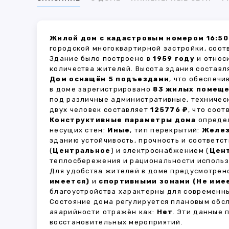
Жилой дом с кадастровым номером 16:50
городской многоквартирной застройки, соот
Здание было построено в
1959 году
и относ
количества жителей. Высота здания состав
Дом оснащён 5 подъездами
, что обеспеч
в доме зарегистрировано
83 жилых помещ
под различные административные, техничес
двух человек составляет
125776 ₽
, что соо
Конструктивные параметры дома
определ
несущих стен:
Иные
, тип перекрытий:
Желе
зданию устойчивость, прочность и соответ
(
Центральное
) и электроснабжением (
Цен
теплосбережения и рациональности использ
Для удобства жителей в доме предусмотре
имеется)
и
спортивными зонами (Не име
благоустройства характерны для современны
Состояние дома регулируется плановым обс
аварийности отражён как:
Нет
. Эти данные
восстановительных мероприятий.