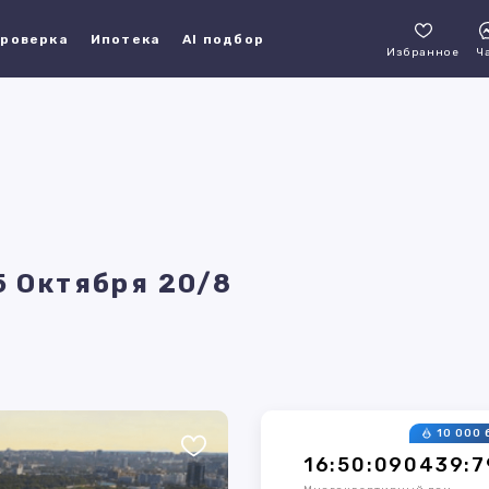
роверка
Ипотека
AI подбор
Избранное
Ч
5 Октября 20/8
10 000 
16:50:090439:7