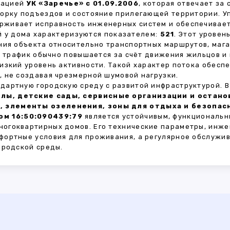
зацией
УК «Заречье» с 01.09.2006
, которая отвечает за
борку подъездов и состояние прилегающей территории. 
живает исправность инженерных систем и обеспечивает
 у дома характеризуются показателем:
521
. Этот урове
ния объекта относительно транспортных маршрутов, маг
ы трафик обычно повышается за счёт движения жильцов и
изкий уровень активности. Такой характер потока обес
 не создавая чрезмерной шумовой нагрузки.
дартную городскую среду с развитой инфраструктурой. 
лы, детские сады, сервисные организации и остан
, элементы озеленения, зоны для отдыха и безопа
ом 16:50:090439:79
является устойчивым, функциональн
огоквартирных домов. Его технические параметры, инже
фортные условия для проживания, а регулярное обслужи
ородской среды.