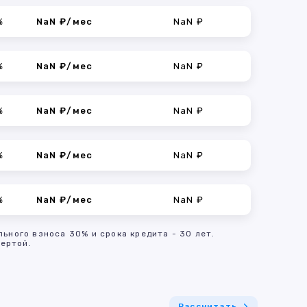
%
NaN ₽/мес
NaN ₽
%
NaN ₽/мес
NaN ₽
%
NaN ₽/мес
NaN ₽
%
NaN ₽/мес
NaN ₽
%
NaN ₽/мес
NaN ₽
льного взноса 30% и срока кредита - 30 лет.
ертой.
Рассчитать