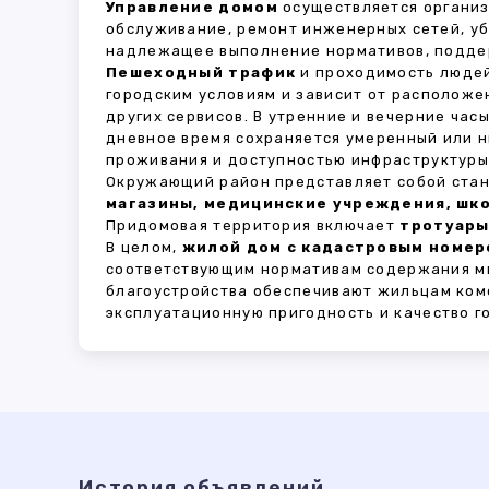
Управление домом
осуществляется органи
обслуживание, ремонт инженерных сетей, у
надлежащее выполнение нормативов, поддер
Пешеходный трафик
и проходимость людей
городским условиям и зависит от расположе
других сервисов. В утренние и вечерние час
дневное время сохраняется умеренный или н
проживания и доступностью инфраструктуры,
Окружающий район представляет собой стан
магазины, медицинские учреждения, шко
Придомовая территория включает
тротуары
В целом,
жилой дом с кадастровым номер
соответствующим нормативам содержания мн
благоустройства обеспечивают жильцам ком
эксплуатационную пригодность и качество г
История объявлений