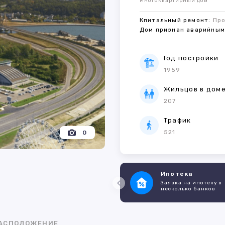
Многоквартирный дом
Кпитальный ремонт:
Пр
Дом признан аварийны
Год постройки
1959
Жильцов в дом
207
Трафик
521
0
Ипотека
Заявка на ипотеку в
несколько банков
АСПОЛОЖЕНИЕ