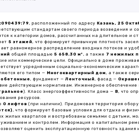
:090439:79
, расположенный по адресу
Казань, 25 Октя
ветствующим стандартам своего периода возведения и с
ится к категории домов, рассчитанных на длительное и 
ляет
5 этажей
, что формирует привычную плотность засел
ивает равномерное распределение входных потоков и удо
ений
общей площадью
5 658.30 м²
, а также
7 нежилых 
кие или коммерческие цели. Официально в доме прожива
тветствует усреднённым социально-экономическим характ
яются его типом —
Многоквартирный дом
, а также се
зобетонные
, фундамент —
Ленточный
, фасад —
Окраше
ствие действующим нормативам. Инженерное обеспечение
тральное
). Класс энергоэффективности дома —
B
, что оп
ования ресурсов.
но
0 лифтов
(при наличии). Придомовая территория обор
ется)
, что формирует базовые условия для отдыха и физи
х жилых кварталов и востребованы семьями с детьми, м
луживанием и контролем. Информация о капитальном ремо
 позволяют оценить эксплуатационную готовность здания 