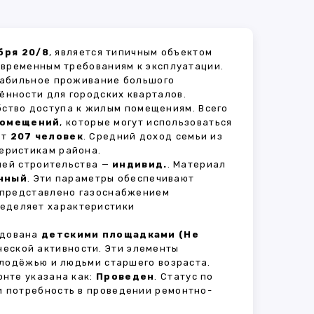
бря 20/8
, является типичным объектом
овременным требованиям к эксплуатации.
стабильное проживание большого
ённости для городских кварталов.
бство доступа к жилым помещениям. Всего
помещений
, которые могут использоваться
ет
207 человек
. Средний доход семьи из
еристикам района.
рией строительства —
индивид.
. Материал
нный
. Эти параметры обеспечивают
 представлено газоснабжением
ределяет характеристики
удована
детскими площадками (Не
ческой активности. Эти элементы
олодёжью и людьми старшего возраста.
нте указана как:
Проведен
. Статус по
и потребность в проведении ремонтно-