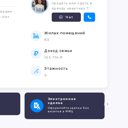
продать или сдать в
аренду квартиру ?
оведен
м:
Нет
Чат
Жилых помещений
83
е
Доход семьи
125 776 ₽
Этажность
5
Электронная
сделка
Оформляйте сделки без
визитов в МФЦ