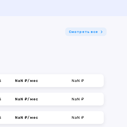
Смотреть все
%
NaN ₽/мес
NaN ₽
%
NaN ₽/мес
NaN ₽
%
NaN ₽/мес
NaN ₽