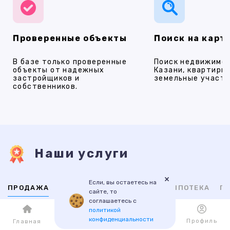
Проверенные объекты
Поиск на карт
В базе только проверенные
Поиск недвижимос
объекты от надежных
Казани, квартиры,
застройщиков и
земельные участки
собственников.
Наши услуги
×
Если, вы остаетесь на
ПРОДАЖА
АРЕНДА
НОВОСТРОЙКИ
ИПОТЕКА
ПР
сайте, то
соглашаетесь с
политикой
ВТОРИЧНАЯ
НОВОСТРОЙКИ
конфиденциальности
Каталог
Избранное
Профиль
Главная