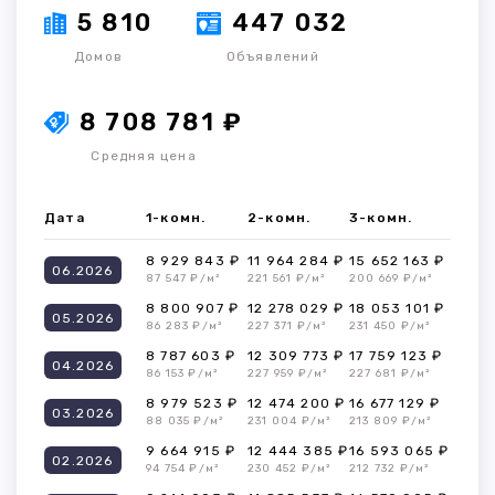
5 810
447 032
Домов
Объявлений
8 708 781 ₽
Средняя цена
Дата
1-комн.
2-комн.
3-комн.
8 929 843 ₽
11 964 284 ₽
15 652 163 ₽
06.2026
87 547 ₽/м²
221 561 ₽/м²
200 669 ₽/м²
8 800 907 ₽
12 278 029 ₽
18 053 101 ₽
05.2026
86 283 ₽/м²
227 371 ₽/м²
231 450 ₽/м²
8 787 603 ₽
12 309 773 ₽
17 759 123 ₽
04.2026
86 153 ₽/м²
227 959 ₽/м²
227 681 ₽/м²
8 979 523 ₽
12 474 200 ₽
16 677 129 ₽
03.2026
88 035 ₽/м²
231 004 ₽/м²
213 809 ₽/м²
9 664 915 ₽
12 444 385 ₽
16 593 065 ₽
02.2026
94 754 ₽/м²
230 452 ₽/м²
212 732 ₽/м²