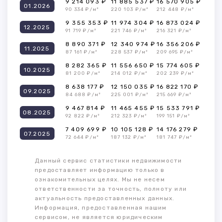
9 214 093 ₽
11 885 537 ₽
16 570 905 ₽
01.2026
90 334 ₽/м²
220 103 ₽/м²
212 448 ₽/м²
9 355 353 ₽
11 974 304 ₽
16 873 024 ₽
12.2025
91 719 ₽/м²
221 746 ₽/м²
216 321 ₽/м²
8 890 371 ₽
12 340 974 ₽
16 356 206 ₽
11.2025
87 161 ₽/м²
228 537 ₽/м²
209 695 ₽/м²
8 282 365 ₽
11 556 650 ₽
15 774 605 ₽
10.2025
81 200 ₽/м²
214 012 ₽/м²
202 239 ₽/м²
8 638 177 ₽
12 150 035 ₽
16 822 170 ₽
09.2025
84 688 ₽/м²
225 001 ₽/м²
215 669 ₽/м²
9 467 814 ₽
11 465 455 ₽
15 533 791 ₽
08.2025
92 822 ₽/м²
212 323 ₽/м²
199 151 ₽/м²
7 409 699 ₽
10 105 128 ₽
14 176 279 ₽
07.2025
72 644 ₽/м²
187 132 ₽/м²
181 747 ₽/м²
Данный сервис статистики недвижимости
предоставляет информацию только в
ознакомительных целях. Мы не несем
ответственности за точность, полноту или
актуальность предоставленных данных.
Информация, предоставленная нашим
сервисом, не является юридическим