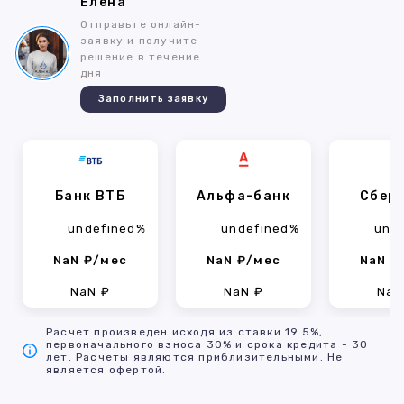
Елена
Отправьте онлайн-
заявку и получите
решение в течение
дня
Заполнить заявку
Банк ВТБ
Альфа-банк
Сбер
undefined%
undefined%
und
NaN ₽/мес
NaN ₽/мес
NaN ₽
NaN ₽
NaN ₽
NaN
Расчет произведен исходя из ставки 19.5%,
первоначального взноса 30% и срока кредита - 30
лет. Расчеты являются приблизительными. Не
является офертой.