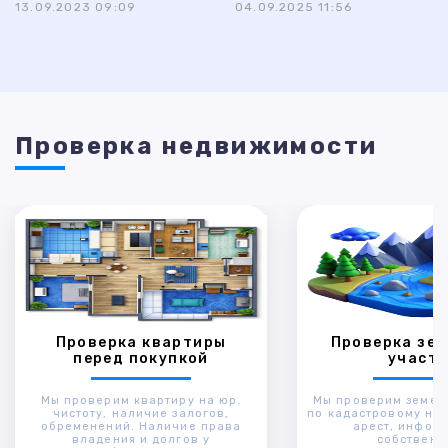
13.09.2023 09:09
04.09.2025 11:56
Проверка недвижимости
Проверка квартиры
Проверка зем
перед покупкой
участк
Мы проверим квартиру на юр.
Мы проверим земел
чистоту, наличие залогов,
по кадастровому ном
обременений. Наличие права
арест, инфор
владения и долгов у
собственн