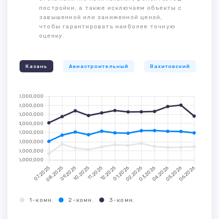
постройки, а также исключаем объекты с
завышенной или заниженной ценой,
чтобы гарантировать наиболее точную
оценку.
Казань
Авиастроительный
Вахитовский
К
1-комн.
2-комн.
3-комн.