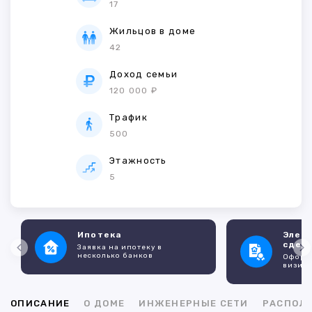
17
Жильцов в доме
42
Доход семьи
120 000 ₽
Трафик
500
Этажность
5
Ипотека
Элек
сдел
Заявка на ипотеку в
несколько банков
Оформл
визито
ОПИСАНИЕ
О ДОМЕ
ИНЖЕНЕРНЫЕ СЕТИ
РАСПОЛ