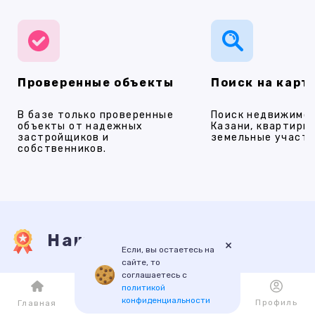
Проверенные объекты
Поиск на карт
В базе только проверенные
Поиск недвижимос
объекты от надежных
Казани, квартиры,
застройщиков и
земельные участки
собственников.
Наши услуги
×
Если, вы остаетесь на
сайте, то
соглашаетесь с
ПРОДАЖА
АРЕНДА
НОВОСТРОЙКИ
ИПОТЕКА
ПР
политикой
конфиденциальности
Каталог
Избранное
Профиль
Главная