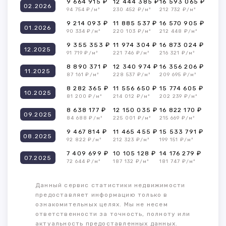
9 664 915 ₽
12 444 385 ₽
16 593 065 ₽
02.2026
94 754 ₽/м²
230 452 ₽/м²
212 732 ₽/м²
9 214 093 ₽
11 885 537 ₽
16 570 905 ₽
01.2026
90 334 ₽/м²
220 103 ₽/м²
212 448 ₽/м²
9 355 353 ₽
11 974 304 ₽
16 873 024 ₽
12.2025
91 719 ₽/м²
221 746 ₽/м²
216 321 ₽/м²
8 890 371 ₽
12 340 974 ₽
16 356 206 ₽
11.2025
87 161 ₽/м²
228 537 ₽/м²
209 695 ₽/м²
8 282 365 ₽
11 556 650 ₽
15 774 605 ₽
10.2025
81 200 ₽/м²
214 012 ₽/м²
202 239 ₽/м²
8 638 177 ₽
12 150 035 ₽
16 822 170 ₽
09.2025
84 688 ₽/м²
225 001 ₽/м²
215 669 ₽/м²
9 467 814 ₽
11 465 455 ₽
15 533 791 ₽
08.2025
92 822 ₽/м²
212 323 ₽/м²
199 151 ₽/м²
7 409 699 ₽
10 105 128 ₽
14 176 279 ₽
07.2025
72 644 ₽/м²
187 132 ₽/м²
181 747 ₽/м²
Данный сервис статистики недвижимости
предоставляет информацию только в
ознакомительных целях. Мы не несем
ответственности за точность, полноту или
актуальность предоставленных данных.