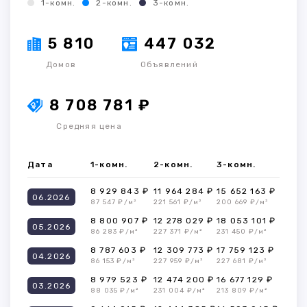
1-комн.
2-комн.
3-комн.
5 810
447 032
Домов
Объявлений
8 708 781 ₽
Средняя цена
Дата
1-комн.
2-комн.
3-комн.
8 929 843 ₽
11 964 284 ₽
15 652 163 ₽
06.2026
87 547 ₽/м²
221 561 ₽/м²
200 669 ₽/м²
8 800 907 ₽
12 278 029 ₽
18 053 101 ₽
05.2026
86 283 ₽/м²
227 371 ₽/м²
231 450 ₽/м²
8 787 603 ₽
12 309 773 ₽
17 759 123 ₽
04.2026
86 153 ₽/м²
227 959 ₽/м²
227 681 ₽/м²
8 979 523 ₽
12 474 200 ₽
16 677 129 ₽
03.2026
88 035 ₽/м²
231 004 ₽/м²
213 809 ₽/м²