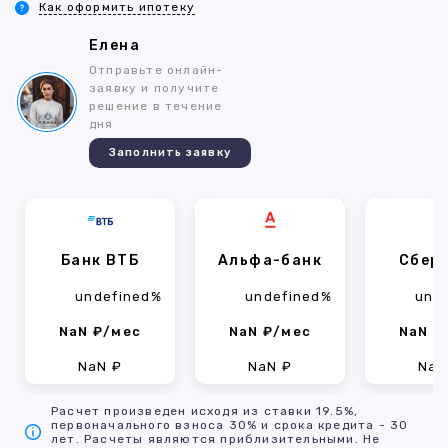
Как оформить ипотеку
Елена
Отправьте онлайн-
заявку и получите
решение в течение
дня
Заполнить заявку
Банк ВТБ
Альфа-банк
Сбер
undefined%
undefined%
und
NaN ₽/мес
NaN ₽/мес
NaN ₽
NaN ₽
NaN ₽
NaN
Расчет произведен исходя из ставки 19.5%,
первоначального взноса 30% и срока кредита - 30
лет. Расчеты являются приблизительными. Не