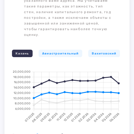
указанного вами адреса. Мы учитываем
такие параметры, как этажность, тип
стен, наличие капитального ремонта, год
постройки, а также исключаем объекты с
завышенной или заниженной ценой,
чтобы гарантировать наиболее точную
оценку.
Казань
Авиастроительный
Вахитовский
К