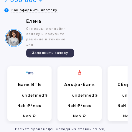
7 000 000 ₽
Как оформить ипотеку
Елена
Отправьте онлайн-
заявку и получите
решение в течение
дня
Заполнить заявку
Банк ВТБ
Альфа-банк
Сбер
undefined%
undefined%
und
NaN ₽/мес
NaN ₽/мес
NaN ₽
NaN ₽
NaN ₽
NaN
Расчет произведен исходя из ставки 19.5%,