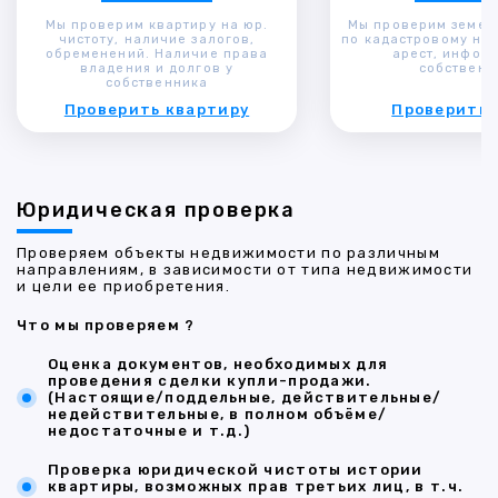
Мы проверим квартиру на юр.
Мы проверим земел
чистоту, наличие залогов,
по кадастровому ном
обременений. Наличие права
арест, инфор
владения и долгов у
собственн
собственника
Проверить квартиру
Проверить 
Юридическая проверка
Проверяем объекты недвижимости по различным
направлениям, в зависимости от типа недвижимости
и цели ее приобретения.
Что мы проверяем ?
Оценка документов, необходимых для
проведения сделки купли-продажи.
(Настоящие/поддельные, действительные/
недействительные, в полном объёме/
недостаточные и т.д.)
Проверка юридической чистоты истории
квартиры, возможных прав третьих лиц, в т.ч.