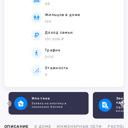
48
Жильцов в доме
120
Доход семьи
131 508 ₽
Трафик
2170
Этажность
4
Ипотека
Элек
сдел
Заявка на ипотеку в
несколько банков
Оформл
визито
ОПИСАНИЕ
О ДОМЕ
ИНЖЕНЕРНЫЕ СЕТИ
РАСПОЛ