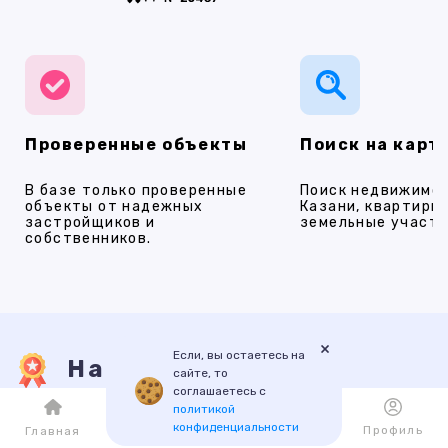
Проверенные объекты
Поиск на карт
В базе только проверенные
Поиск недвижимос
объекты от надежных
Казани, квартиры,
застройщиков и
земельные участки
собственников.
×
Если, вы остаетесь на
Наши услуги
сайте, то
соглашаетесь с
политикой
конфиденциальности
Каталог
Избранное
Профиль
Главная
ПРОДАЖА
АРЕНДА
НОВОСТРОЙКИ
ИПОТЕКА
ПР