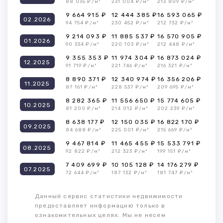
88 035 ₽/м²
231 004 ₽/м²
213 809 ₽/м²
9 664 915 ₽
12 444 385 ₽
16 593 065 ₽
02.2026
94 754 ₽/м²
230 452 ₽/м²
212 732 ₽/м²
9 214 093 ₽
11 885 537 ₽
16 570 905 ₽
01.2026
90 334 ₽/м²
220 103 ₽/м²
212 448 ₽/м²
9 355 353 ₽
11 974 304 ₽
16 873 024 ₽
12.2025
91 719 ₽/м²
221 746 ₽/м²
216 321 ₽/м²
8 890 371 ₽
12 340 974 ₽
16 356 206 ₽
11.2025
87 161 ₽/м²
228 537 ₽/м²
209 695 ₽/м²
8 282 365 ₽
11 556 650 ₽
15 774 605 ₽
10.2025
81 200 ₽/м²
214 012 ₽/м²
202 239 ₽/м²
8 638 177 ₽
12 150 035 ₽
16 822 170 ₽
09.2025
84 688 ₽/м²
225 001 ₽/м²
215 669 ₽/м²
9 467 814 ₽
11 465 455 ₽
15 533 791 ₽
08.2025
92 822 ₽/м²
212 323 ₽/м²
199 151 ₽/м²
7 409 699 ₽
10 105 128 ₽
14 176 279 ₽
07.2025
72 644 ₽/м²
187 132 ₽/м²
181 747 ₽/м²
Данный сервис статистики недвижимости
предоставляет информацию только в
ознакомительных целях. Мы не несем