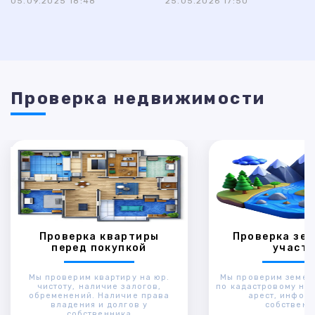
05.09.2025 18:48
25.05.2026 17:50
Проверка недвижимости
Проверка квартиры
Проверка зем
перед покупкой
участк
Мы проверим квартиру на юр.
Мы проверим земел
чистоту, наличие залогов,
по кадастровому ном
обременений. Наличие права
арест, инфор
владения и долгов у
собственн
собственника