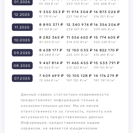
01.2026
90 334 ₽/м²
220 103 ₽/м²
212 448 ₽/м²
9 355 353 ₽
11 974 304 ₽
16 873 024 ₽
12.2025
91 719 ₽/м²
221 746 ₽/м²
216 321 ₽/м²
8 890 371 ₽
12 340 974 ₽
16 356 206 ₽
11.2025
87 161 ₽/м²
228 537 ₽/м²
209 695 ₽/м²
8 282 365 ₽
11 556 650 ₽
15 774 605 ₽
10.2025
81 200 ₽/м²
214 012 ₽/м²
202 239 ₽/м²
8 638 177 ₽
12 150 035 ₽
16 822 170 ₽
09.2025
84 688 ₽/м²
225 001 ₽/м²
215 669 ₽/м²
9 467 814 ₽
11 465 455 ₽
15 533 791 ₽
08.2025
92 822 ₽/м²
212 323 ₽/м²
199 151 ₽/м²
7 409 699 ₽
10 105 128 ₽
14 176 279 ₽
07.2025
72 644 ₽/м²
187 132 ₽/м²
181 747 ₽/м²
Данный сервис статистики недвижимости
предоставляет информацию только в
ознакомительных целях. Мы не несем
ответственности за точность, полноту или
актуальность предоставленных данных.
Информация, предоставленная нашим
сервисом, не является юридическим