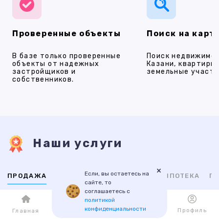
Проверенные объекты
Поиск на карт
В базе только проверенные
Поиск недвижимос
объекты от надежных
Казани, квартиры,
застройщиков и
земельные участки
собственников.
Наши услуги
×
Если, вы остаетесь на
ПРОДАЖА
АРЕНДА
НОВОСТРОЙКИ
ИПОТЕКА
ПР
сайте, то
соглашаетесь с
политикой
ВТОРИЧНАЯ
НОВОСТРОЙКИ
конфиденциальности
Каталог
Избранное
Профиль
Главная