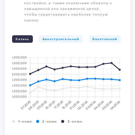
постройки, а также исключаем объекты с
завышенной или заниженной ценой,
чтобы гарантировать наиболее точную
оценку.
Казань
Авиастроительный
Вахитовский
К
1-комн.
2-комн.
3-комн.