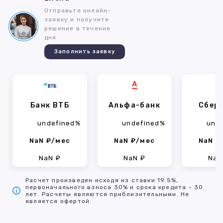
Отправьте онлайн-
заявку и получите
решение в течение
дня
Заполнить заявку
Банк ВТБ
Альфа-банк
Сбер
undefined%
undefined%
und
NaN ₽/мес
NaN ₽/мес
NaN ₽
NaN ₽
NaN ₽
NaN
Расчет произведен исходя из ставки 19.5%,
первоначального взноса 30% и срока кредита - 30
лет. Расчеты являются приблизительными. Не
является офертой.