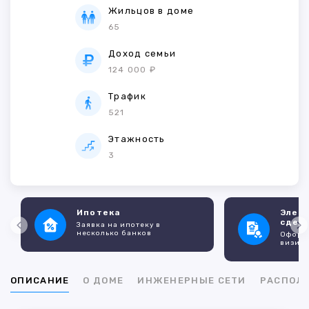
Жильцов в доме
65
Доход семьи
124 000 ₽
Трафик
521
Этажность
3
Ипотека
Элек
сдел
Заявка на ипотеку в
несколько банков
Оформл
визито
ОПИСАНИЕ
О ДОМЕ
ИНЖЕНЕРНЫЕ СЕТИ
РАСПОЛ