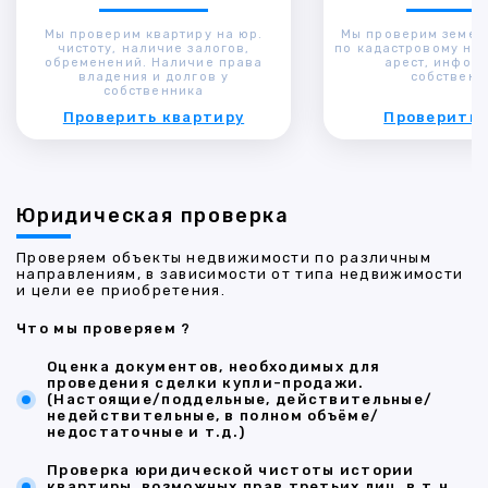
Мы проверим квартиру на юр.
Мы проверим земел
чистоту, наличие залогов,
по кадастровому ном
обременений. Наличие права
арест, инфор
владения и долгов у
собственн
собственника
Проверить квартиру
Проверить 
Юридическая проверка
Проверяем объекты недвижимости по различным
направлениям, в зависимости от типа недвижимости
и цели ее приобретения.
Что мы проверяем ?
Оценка документов, необходимых для
проведения сделки купли-продажи.
(Настоящие/поддельные, действительные/
недействительные, в полном объёме/
недостаточные и т.д.)
Проверка юридической чистоты истории
квартиры, возможных прав третьих лиц, в т.ч.