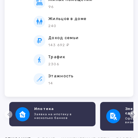
96
Жильцов в доме
240
Доход семьи
143 692 ₽
Трафик
2306
Этажность
14
Ипотека
Элек
сдел
Заявка на ипотеку в
несколько банков
Оформл
визито