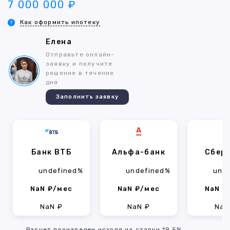
7 000 000 ₽
Как оформить ипотеку
Елена
Отправьте онлайн-
заявку и получите
решение в течение
дня
Заполнить заявку
Банк ВТБ
Альфа-банк
Сбер
undefined%
undefined%
und
NaN ₽/мес
NaN ₽/мес
NaN ₽
NaN ₽
NaN ₽
NaN
Расчет произведен исходя из ставки 19.5%,