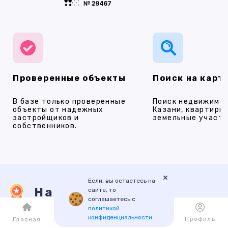
Проверенные объекты
Поиск на карт
В базе только проверенные
Поиск недвижимос
объекты от надежных
Казани, квартиры,
застройщиков и
земельные участки
собственников.
×
Если, вы остаетесь на
Наши услуги
сайте, то
соглашаетесь с
политикой
конфиденциальности
Каталог
Избранное
Профиль
Главная
ПРОДАЖА
АРЕНДА
НОВОСТРОЙКИ
ИПОТЕКА
ПР