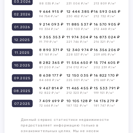
03.2026
88 035 ₽/м²
231 004 ₽/м²
213 809 ₽/м²
9 664 915 ₽
12 444 385 ₽
16 593 065 ₽
02.2026
94 754 ₽/м²
230 452 ₽/м²
212 732 ₽/м²
9 214 093 ₽
11 885 537 ₽
16 570 905 ₽
01.2026
90 334 ₽/м²
220 103 ₽/м²
212 448 ₽/м²
9 355 353 ₽
11 974 304 ₽
16 873 024 ₽
12.2025
91 719 ₽/м²
221 746 ₽/м²
216 321 ₽/м²
8 890 371 ₽
12 340 974 ₽
16 356 206 ₽
11.2025
87 161 ₽/м²
228 537 ₽/м²
209 695 ₽/м²
8 282 365 ₽
11 556 650 ₽
15 774 605 ₽
10.2025
81 200 ₽/м²
214 012 ₽/м²
202 239 ₽/м²
8 638 177 ₽
12 150 035 ₽
16 822 170 ₽
09.2025
84 688 ₽/м²
225 001 ₽/м²
215 669 ₽/м²
9 467 814 ₽
11 465 455 ₽
15 533 791 ₽
08.2025
92 822 ₽/м²
212 323 ₽/м²
199 151 ₽/м²
7 409 699 ₽
10 105 128 ₽
14 176 279 ₽
07.2025
72 644 ₽/м²
187 132 ₽/м²
181 747 ₽/м²
Данный сервис статистики недвижимости
предоставляет информацию только в
ознакомительных целях. Мы не несем