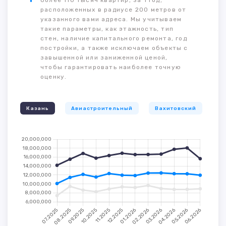
более 110 тысяч квартир, за 1 год,
расположенных в радиусе 200 метров от
указанного вами адреса. Мы учитываем
такие параметры, как этажность, тип
стен, наличие капитального ремонта, год
постройки, а также исключаем объекты с
завышенной или заниженной ценой,
чтобы гарантировать наиболее точную
оценку.
Казань
Авиастроительный
Вахитовский
К