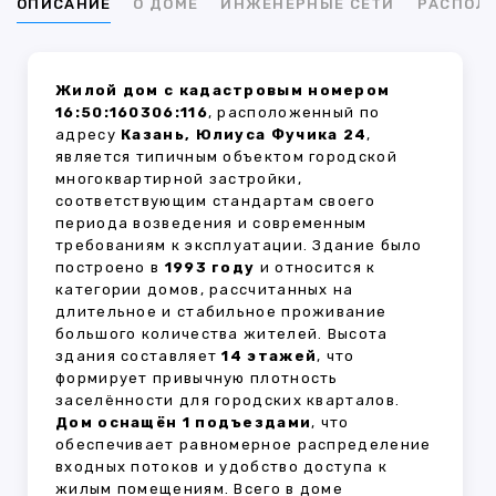
ОПИСАНИЕ
О ДОМЕ
ИНЖЕНЕРНЫЕ СЕТИ
РАСПОЛ
Жилой дом с кадастровым номером
16:50:160306:116
, расположенный по
адресу
Казань, Юлиуса Фучика 24
,
является типичным объектом городской
многоквартирной застройки,
соответствующим стандартам своего
периода возведения и современным
требованиям к эксплуатации. Здание было
построено в
1993 году
и относится к
категории домов, рассчитанных на
длительное и стабильное проживание
большого количества жителей. Высота
здания составляет
14 этажей
, что
формирует привычную плотность
заселённости для городских кварталов.
Дом оснащён 1 подъездами
, что
обеспечивает равномерное распределение
входных потоков и удобство доступа к
жилым помещениям. Всего в доме