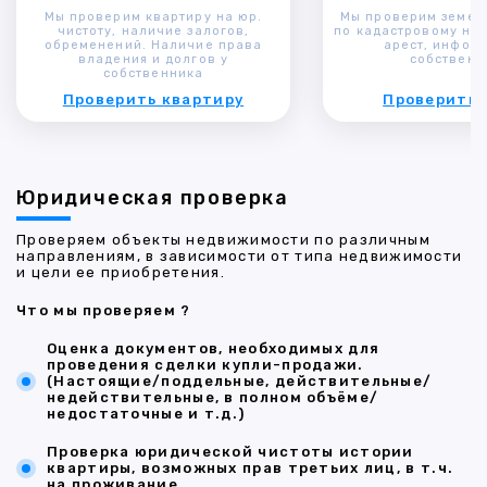
Мы проверим квартиру на юр.
Мы проверим земел
чистоту, наличие залогов,
по кадастровому ном
обременений. Наличие права
арест, инфор
владения и долгов у
собственн
собственника
Проверить квартиру
Проверить 
Юридическая проверка
Проверяем объекты недвижимости по различным
направлениям, в зависимости от типа недвижимости
и цели ее приобретения.
Что мы проверяем ?
Оценка документов, необходимых для
проведения сделки купли-продажи.
(Настоящие/поддельные, действительные/
недействительные, в полном объёме/
недостаточные и т.д.)
Проверка юридической чистоты истории
квартиры, возможных прав третьих лиц, в т.ч.
на проживание