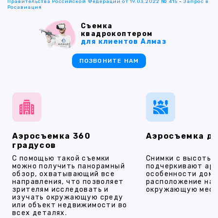
Правительства Российской Федерации от 19.03.2022 № 415
-
Запрос в
Росавиация
Съемка
квадрокоптером
для клиентов Алмаз
ПОЗВОНИТЕ НАМ
Аэросъемка 360
Аэросъемка д
градусов
С помощью такой съемки
Снимки с высоты
можно получить панорамный
подчеркивают ар
обзор, охватывающий все
особенности дома
направления, что позволяет
расположение на 
зрителям исследовать и
окружающую мест
изучать окружающую среду
или объект недвижимости во
всех деталях.