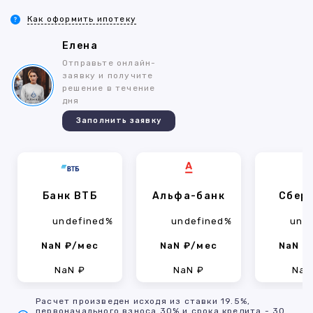
Как оформить ипотеку
Елена
Отправьте онлайн-
заявку и получите
решение в течение
дня
Заполнить заявку
Банк ВТБ
Альфа-банк
Сбер
undefined%
undefined%
und
NaN ₽/мес
NaN ₽/мес
NaN ₽
NaN ₽
NaN ₽
NaN
Расчет произведен исходя из ставки 19.5%,
первоначального взноса 30% и срока кредита - 30