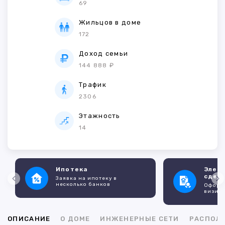
69
Жильцов в доме
172
Доход семьи
144 888 ₽
Трафик
2306
Этажность
14
Ипотека
Элек
сдел
Заявка на ипотеку в
несколько банков
Оформл
визито
ОПИСАНИЕ
О ДОМЕ
ИНЖЕНЕРНЫЕ СЕТИ
РАСПОЛ