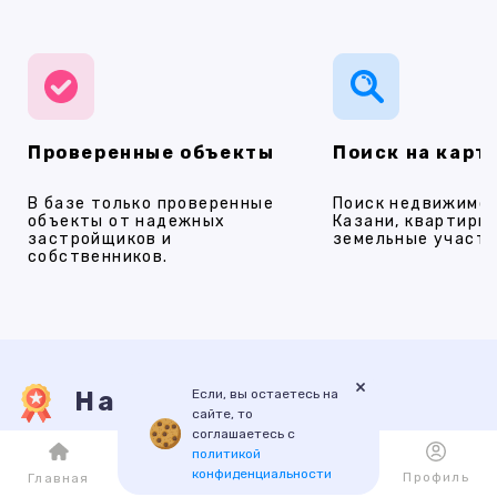
Проверенные объекты
Поиск на карт
В базе только проверенные
Поиск недвижимос
объекты от надежных
Казани, квартиры,
застройщиков и
земельные участки
собственников.
×
Если, вы остаетесь на
Наши услуги
сайте, то
соглашаетесь с
политикой
конфиденциальности
ПРОДАЖА
АРЕНДА
НОВОСТРОЙКИ
ИПОТЕКА
ПР
Каталог
Избранное
Профиль
Главная