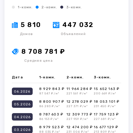
1-комн.
2-комн.
3-комн.
5 810
447 032
Домов
Объявлений
8 708 781 ₽
Средняя цена
Дата
1-комн.
2-комн.
3-комн.
8 929 843 ₽
11 964 284 ₽
15 652 163 ₽
06.2026
87 547 ₽/м²
221 561 ₽/м²
200 669 ₽/м²
8 800 907 ₽
12 278 029 ₽
18 053 101 ₽
05.2026
86 283 ₽/м²
227 371 ₽/м²
231 450 ₽/м²
8 787 603 ₽
12 309 773 ₽
17 759 123 ₽
04.2026
86 153 ₽/м²
227 959 ₽/м²
227 681 ₽/м²
8 979 523 ₽
12 474 200 ₽
16 677 129 ₽
03.2026
88 035 ₽/м²
231 004 ₽/м²
213 809 ₽/м²