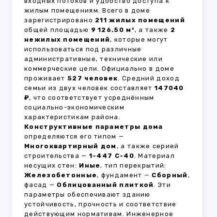
входных потоков и удобство доступа к
жилым помещениям. Всего в доме
зарегистрировано
211 жилых помещений
общей площадью
9 126.50 м²
, а также
2
нежилых помещений
, которые могут
использоваться под различные
административные, технические или
коммерческие цели. Официально в доме
проживает
527 человек
. Средний доход
семьи из двух человек составляет
147040
₽
, что соответствует усреднённым
социально-экономическим
характеристикам района.
Конструктивные параметры дома
определяются его типом —
Многоквартирный дом
, а также серией
строительства —
1-447 С-40
. Материал
несущих стен:
Иные
, тип перекрытий:
Железобетонные
, фундамент —
Сборный
,
фасад —
Облицованный плиткой
. Эти
параметры обеспечивают зданию
устойчивость, прочность и соответствие
действующим нормативам. Инженерное