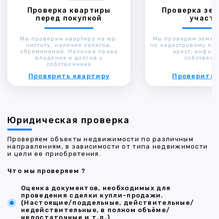
Проверка квартиры
Проверка зем
перед покупкой
участк
Мы проверим квартиру на юр.
Мы проверим земел
чистоту, наличие залогов,
по кадастровому ном
обременений. Наличие права
арест, инфор
владения и долгов у
собственн
собственника
Проверить квартиру
Проверить 
Юридическая проверка
Проверяем объекты недвижимости по различным
направлениям, в зависимости от типа недвижимости
и цели ее приобретения.
Что мы проверяем ?
Оценка документов, необходимых для
проведения сделки купли-продажи.
(Настоящие/поддельные, действительные/
недействительные, в полном объёме/
недостаточные и т.д.)