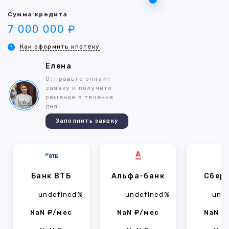
Сумма кредита
7 000 000 ₽
Как оформить ипотеку
Елена
Отправьте онлайн-
заявку и получите
решение в течение
дня
Заполнить заявку
Банк ВТБ
Альфа-банк
Сбер
undefined%
undefined%
und
NaN ₽/мес
NaN ₽/мес
NaN ₽