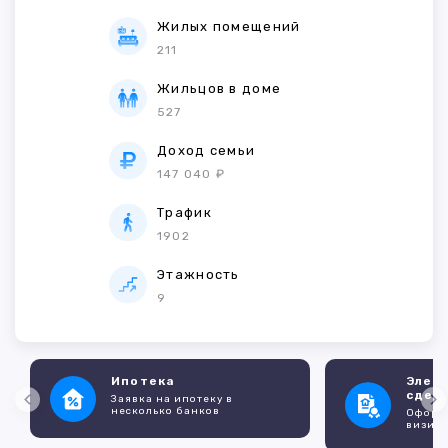
Жилых помещений
211
Жильцов в доме
527
Доход семьи
147 040 ₽
Трафик
1902
Этажность
9
Ипотека
Элек
сдел
Заявка на ипотеку в
несколько банков
Оформл
визито