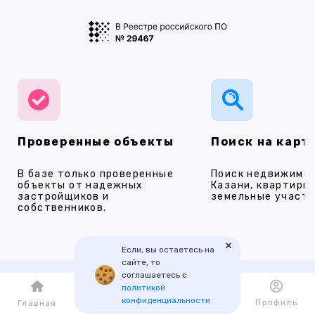
Проверенные объекты
Поиск на карт
В базе только проверенные
Поиск недвижимос
объекты от надежных
Казани, квартиры,
застройщиков и
земельные участки
собственников.
×
Если, вы остаетесь на
сайте, то
соглашаетесь с
политикой
Наши услуги
конфиденциальности
Каталог
Избранное
Профиль
Главная