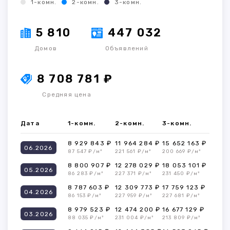
1-комн.
2-комн.
3-комн.
5 810
447 032
Домов
Объявлений
8 708 781 ₽
Средняя цена
Дата
1-комн.
2-комн.
3-комн.
8 929 843 ₽
11 964 284 ₽
15 652 163 ₽
06.2026
87 547 ₽/м²
221 561 ₽/м²
200 669 ₽/м²
8 800 907 ₽
12 278 029 ₽
18 053 101 ₽
05.2026
86 283 ₽/м²
227 371 ₽/м²
231 450 ₽/м²
8 787 603 ₽
12 309 773 ₽
17 759 123 ₽
04.2026
86 153 ₽/м²
227 959 ₽/м²
227 681 ₽/м²
8 979 523 ₽
12 474 200 ₽
16 677 129 ₽
03.2026
88 035 ₽/м²
231 004 ₽/м²
213 809 ₽/м²