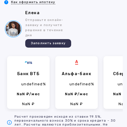
Как оформить ипотеку
Елена
Отправьте онлайн-
заявку и получите
решение в течение
дня
Заполнить заявку
Банк ВТБ
Альфа-банк
Сбер
undefined%
undefined%
und
NaN ₽/мес
NaN ₽/мес
NaN ₽
NaN ₽
NaN ₽
NaN
Расчет произведен исходя из ставки 19.5%,
первоначального взноса 30% и срока кредита - 30
лет. Расчеты являются приблизительными. Не