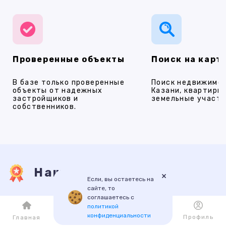
Проверенные объекты
Поиск на карт
В базе только проверенные
Поиск недвижимос
объекты от надежных
Казани, квартиры,
застройщиков и
земельные участки
собственников.
Наши услуги
×
Если, вы остаетесь на
сайте, то
соглашаетесь с
ПРОДАЖА
АРЕНДА
НОВОСТРОЙКИ
ИПОТЕКА
ПР
политикой
конфиденциальности
Каталог
Избранное
Профиль
Главная