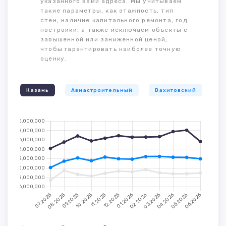
указанного вами адреса. Мы учитываем
такие параметры, как этажность, тип
стен, наличие капитального ремонта, год
постройки, а также исключаем объекты с
завышенной или заниженной ценой,
чтобы гарантировать наиболее точную
оценку.
Казань
Авиастроительный
Вахитовский
К