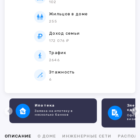
102
Жильцов в доме
255
Доход семьи
172 076 ₽
Трафик
2646
Этажность
6
Ипотека
Элек
сдел
Заявка на ипотеку в
несколько банков
Оформл
визито
ОПИСАНИЕ
О ДОМЕ
ИНЖЕНЕРНЫЕ СЕТИ
РАСПОЛ