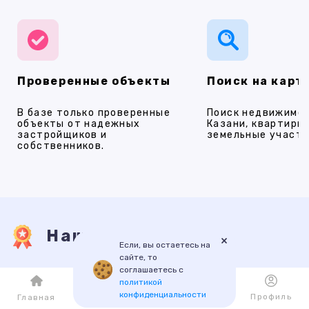
Проверенные объекты
Поиск на карт
В базе только проверенные
Поиск недвижимос
объекты от надежных
Казани, квартиры,
застройщиков и
земельные участки
собственников.
Наши услуги
×
Если, вы остаетесь на
сайте, то
соглашаетесь с
ПРОДАЖА
АРЕНДА
НОВОСТРОЙКИ
ИПОТЕКА
ПР
политикой
конфиденциальности
Каталог
Избранное
Профиль
Главная