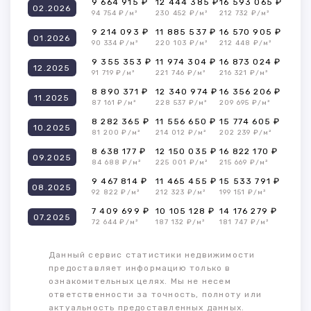
9 664 915 ₽
12 444 385 ₽
16 593 065 ₽
02.2026
94 754 ₽/м²
230 452 ₽/м²
212 732 ₽/м²
9 214 093 ₽
11 885 537 ₽
16 570 905 ₽
01.2026
90 334 ₽/м²
220 103 ₽/м²
212 448 ₽/м²
9 355 353 ₽
11 974 304 ₽
16 873 024 ₽
12.2025
91 719 ₽/м²
221 746 ₽/м²
216 321 ₽/м²
8 890 371 ₽
12 340 974 ₽
16 356 206 ₽
11.2025
87 161 ₽/м²
228 537 ₽/м²
209 695 ₽/м²
8 282 365 ₽
11 556 650 ₽
15 774 605 ₽
10.2025
81 200 ₽/м²
214 012 ₽/м²
202 239 ₽/м²
8 638 177 ₽
12 150 035 ₽
16 822 170 ₽
09.2025
84 688 ₽/м²
225 001 ₽/м²
215 669 ₽/м²
9 467 814 ₽
11 465 455 ₽
15 533 791 ₽
08.2025
92 822 ₽/м²
212 323 ₽/м²
199 151 ₽/м²
7 409 699 ₽
10 105 128 ₽
14 176 279 ₽
07.2025
72 644 ₽/м²
187 132 ₽/м²
181 747 ₽/м²
Данный сервис статистики недвижимости
предоставляет информацию только в
ознакомительных целях. Мы не несем
ответственности за точность, полноту или
актуальность предоставленных данных.