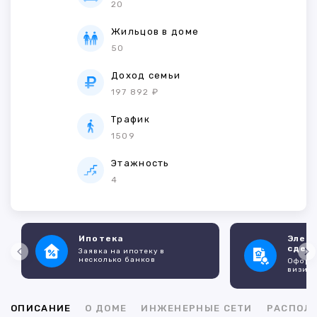
20
Жильцов в доме
50
Доход семьи
197 892 ₽
Трафик
1509
Этажность
4
Ипотека
Элек
сдел
Заявка на ипотеку в
несколько банков
Оформл
визито
ОПИСАНИЕ
О ДОМЕ
ИНЖЕНЕРНЫЕ СЕТИ
РАСПОЛ