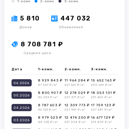
1-комн.
2-комн.
3-комн.
5 810
447 032
Домов
Объявлений
8 708 781 ₽
Средняя цена
Дата
1-комн.
2-комн.
3-комн.
8 929 843 ₽
11 964 284 ₽
15 652 163 ₽
06.2026
87 547 ₽/м²
221 561 ₽/м²
200 669 ₽/м²
8 800 907 ₽
12 278 029 ₽
18 053 101 ₽
05.2026
86 283 ₽/м²
227 371 ₽/м²
231 450 ₽/м²
8 787 603 ₽
12 309 773 ₽
17 759 123 ₽
04.2026
86 153 ₽/м²
227 959 ₽/м²
227 681 ₽/м²
8 979 523 ₽
12 474 200 ₽
16 677 129 ₽
03.2026
88 035 ₽/м²
231 004 ₽/м²
213 809 ₽/м²