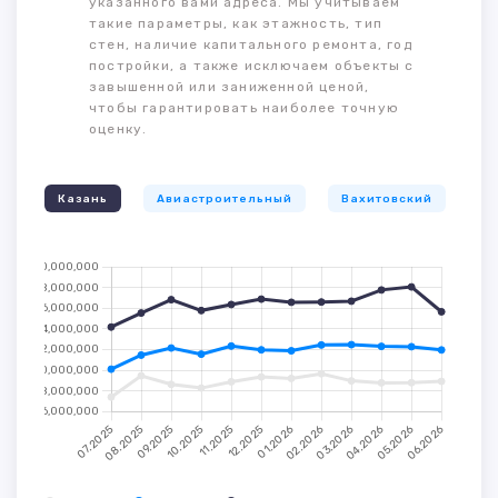
указанного вами адреса. Мы учитываем
такие параметры, как этажность, тип
стен, наличие капитального ремонта, год
постройки, а также исключаем объекты с
завышенной или заниженной ценой,
чтобы гарантировать наиболее точную
оценку.
Казань
Авиастроительный
Вахитовский
К