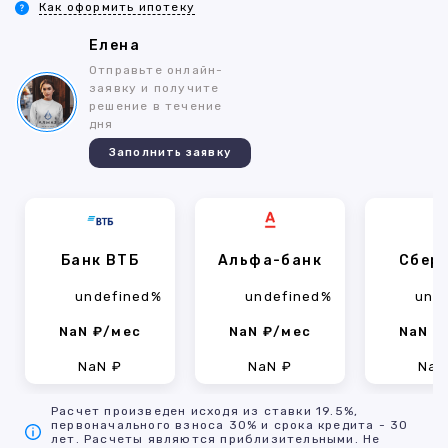
Как оформить ипотеку
Елена
Отправьте онлайн-
заявку и получите
решение в течение
дня
Заполнить заявку
Банк ВТБ
Альфа-банк
Сбер
undefined%
undefined%
und
NaN ₽/мес
NaN ₽/мес
NaN ₽
NaN ₽
NaN ₽
NaN
Расчет произведен исходя из ставки 19.5%,
первоначального взноса 30% и срока кредита - 30
лет. Расчеты являются приблизительными. Не