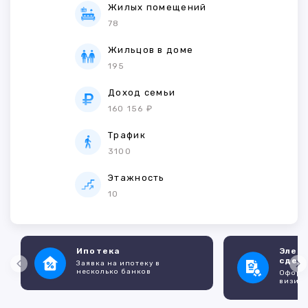
Жилых помещений
78
Жильцов в доме
195
Доход семьи
160 156 ₽
Трафик
3100
Этажность
10
Ипотека
Элек
сдел
Заявка на ипотеку в
несколько банков
Оформл
визито