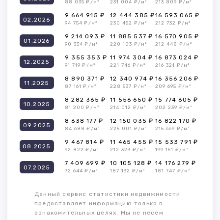
88 035 ₽/м²
231 004 ₽/м²
213 809 ₽/м²
9 664 915 ₽
12 444 385 ₽
16 593 065 ₽
02.2026
94 754 ₽/м²
230 452 ₽/м²
212 732 ₽/м²
9 214 093 ₽
11 885 537 ₽
16 570 905 ₽
01.2026
90 334 ₽/м²
220 103 ₽/м²
212 448 ₽/м²
9 355 353 ₽
11 974 304 ₽
16 873 024 ₽
12.2025
91 719 ₽/м²
221 746 ₽/м²
216 321 ₽/м²
8 890 371 ₽
12 340 974 ₽
16 356 206 ₽
11.2025
87 161 ₽/м²
228 537 ₽/м²
209 695 ₽/м²
8 282 365 ₽
11 556 650 ₽
15 774 605 ₽
10.2025
81 200 ₽/м²
214 012 ₽/м²
202 239 ₽/м²
8 638 177 ₽
12 150 035 ₽
16 822 170 ₽
09.2025
84 688 ₽/м²
225 001 ₽/м²
215 669 ₽/м²
9 467 814 ₽
11 465 455 ₽
15 533 791 ₽
08.2025
92 822 ₽/м²
212 323 ₽/м²
199 151 ₽/м²
7 409 699 ₽
10 105 128 ₽
14 176 279 ₽
07.2025
72 644 ₽/м²
187 132 ₽/м²
181 747 ₽/м²
Данный сервис статистики недвижимости
предоставляет информацию только в
ознакомительных целях. Мы не несем