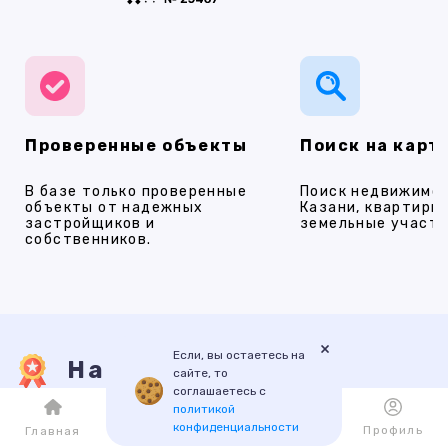
Проверенные объекты
Поиск на карт
В базе только проверенные
Поиск недвижимос
объекты от надежных
Казани, квартиры,
застройщиков и
земельные участки
собственников.
×
Если, вы остаетесь на
Наши услуги
сайте, то
соглашаетесь с
политикой
конфиденциальности
Каталог
Избранное
Профиль
Главная
ПРОДАЖА
АРЕНДА
НОВОСТРОЙКИ
ИПОТЕКА
ПР