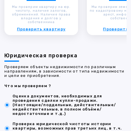
Мы проверим квартиру на юр.
Мы проверим земел
чистоту, наличие залогов,
по кадастровому ном
обременений. Наличие права
арест, инфор
владения и долгов у
собственн
собственника
Проверить квартиру
Проверить 
Юридическая проверка
Проверяем объекты недвижимости по различным
направлениям, в зависимости от типа недвижимости
и цели ее приобретения.
Что мы проверяем ?
Оценка документов, необходимых для
проведения сделки купли-продажи.
(Настоящие/поддельные, действительные/
недействительные, в полном объёме/
недостаточные и т.д.)
Проверка юридической чистоты истории
квартиры, возможных прав третьих лиц, в т.ч.