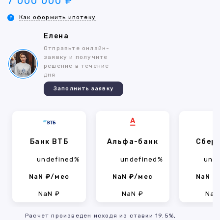
7 000 000 ₽
Как оформить ипотеку
Елена
Отправьте онлайн-
заявку и получите
решение в течение
дня
Заполнить заявку
Банк ВТБ
Альфа-банк
Сбер
undefined%
undefined%
und
NaN ₽/мес
NaN ₽/мес
NaN ₽
NaN ₽
NaN ₽
NaN
Расчет произведен исходя из ставки 19.5%,