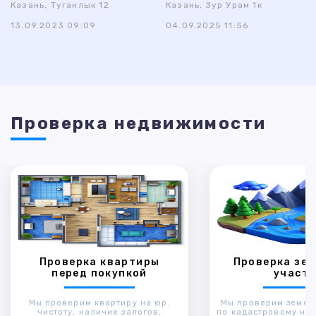
Казань, Туганлык 12
Казань, Зур Урам 1к
13.09.2023 09:09
04.09.2025 11:56
Проверка недвижимости
Проверка квартиры
Проверка зем
перед покупкой
участк
Мы проверим квартиру на юр.
Мы проверим земел
чистоту, наличие залогов,
по кадастровому ном