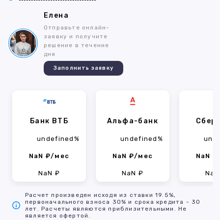
Елена
Отправьте онлайн-
заявку и получите
решение в течение
дня
Заполнить заявку
Банк ВТБ
Альфа-банк
Сбер
undefined%
undefined%
und
NaN ₽/мес
NaN ₽/мес
NaN ₽
NaN ₽
NaN ₽
NaN
Расчет произведен исходя из ставки 19.5%,
первоначального взноса 30% и срока кредита - 30
лет. Расчеты являются приблизительными. Не
является офертой.