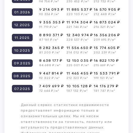
94 754 ₽/м²
230 452 ₽/м²
212 732 ₽/м²
9 214 093 ₽
11 885 537 ₽
16 570 905 ₽
01.2026
90 334 ₽/м²
220 103 ₽/м²
212 448 ₽/м²
9 355 353 ₽
11 974 304 ₽
16 873 024 ₽
12.2025
91 719 ₽/м²
221 746 ₽/м²
216 321 ₽/м²
8 890 371 ₽
12 340 974 ₽
16 356 206 ₽
11.2025
87 161 ₽/м²
228 537 ₽/м²
209 695 ₽/м²
8 282 365 ₽
11 556 650 ₽
15 774 605 ₽
10.2025
81 200 ₽/м²
214 012 ₽/м²
202 239 ₽/м²
8 638 177 ₽
12 150 035 ₽
16 822 170 ₽
09.2025
84 688 ₽/м²
225 001 ₽/м²
215 669 ₽/м²
9 467 814 ₽
11 465 455 ₽
15 533 791 ₽
08.2025
92 822 ₽/м²
212 323 ₽/м²
199 151 ₽/м²
7 409 699 ₽
10 105 128 ₽
14 176 279 ₽
07.2025
72 644 ₽/м²
187 132 ₽/м²
181 747 ₽/м²
Данный сервис статистики недвижимости
предоставляет информацию только в
ознакомительных целях. Мы не несем
ответственности за точность, полноту или
актуальность предоставленных данных.