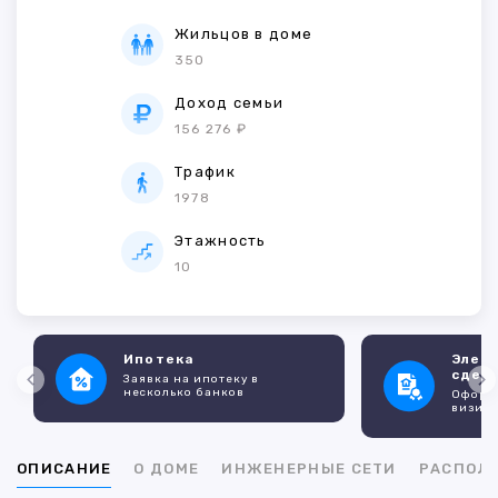
Жильцов в доме
350
Доход семьи
156 276 ₽
Трафик
1978
Этажность
10
Ипотека
Элек
сдел
Заявка на ипотеку в
несколько банков
Оформл
визито
ОПИСАНИЕ
О ДОМЕ
ИНЖЕНЕРНЫЕ СЕТИ
РАСПОЛ