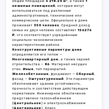
общей площадью
5 218.20 м²
, а также
1
нежилых помещений
, которые могут
использоваться под различные
административные, технические или
коммерческие цели. Официально в доме
проживает
350 человек
. Средний доход
семьи из двух человек составляет
156276
₽
, что соответствует усреднённым
социально-экономическим
характеристикам района.
Конструктивные параметры дома
определяются его типом —
Многоквартирный дом
, а также серией
строительства —
86
. Материал несущих
стен:
Иные
, тип перекрытий:
Железобетонные
, фундамент —
Сборный
,
фасад —
Оштукатуренный
. Эти параметры
обеспечивают зданию устойчивость,
прочность и соответствие действующим
нормативам. Инженерное обеспечение
представлено газоснабжением
(
Центральное
) и электроснабжением
(
Центральное
). Класс