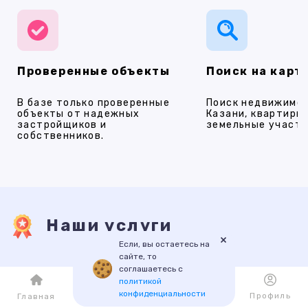
Проверенные объекты
Поиск на карт
В базе только проверенные
Поиск недвижимос
объекты от надежных
Казани, квартиры,
застройщиков и
земельные участки
собственников.
Наши услуги
×
Если, вы остаетесь на
сайте, то
соглашаетесь с
ПРОДАЖА
АРЕНДА
НОВОСТРОЙКИ
ИПОТЕКА
ПР
политикой
конфиденциальности
Каталог
Избранное
Профиль
Главная