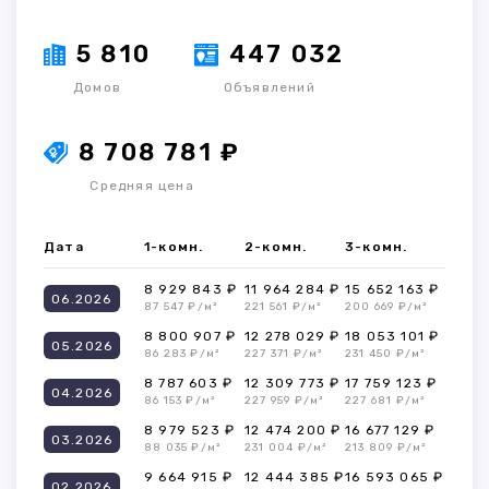
5 810
447 032
Домов
Объявлений
8 708 781 ₽
Средняя цена
Дата
1-комн.
2-комн.
3-комн.
8 929 843 ₽
11 964 284 ₽
15 652 163 ₽
06.2026
87 547 ₽/м²
221 561 ₽/м²
200 669 ₽/м²
8 800 907 ₽
12 278 029 ₽
18 053 101 ₽
05.2026
86 283 ₽/м²
227 371 ₽/м²
231 450 ₽/м²
8 787 603 ₽
12 309 773 ₽
17 759 123 ₽
04.2026
86 153 ₽/м²
227 959 ₽/м²
227 681 ₽/м²
8 979 523 ₽
12 474 200 ₽
16 677 129 ₽
03.2026
88 035 ₽/м²
231 004 ₽/м²
213 809 ₽/м²
9 664 915 ₽
12 444 385 ₽
16 593 065 ₽
02.2026