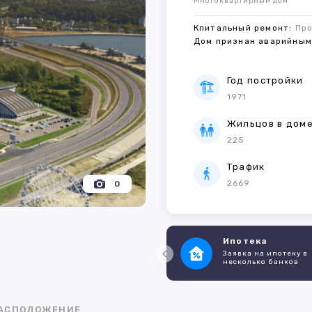
Многоквартирный дом
Кпитальный ремонт:
Пр
Дом признан аварийны
Год постройки
1971
Жильцов в дом
225
Трафик
2669
0
Ипотека
Заявка на ипотеку в
несколько банков
АСПОЛОЖЕНИЕ