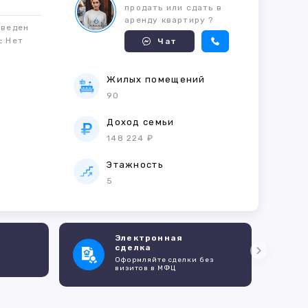
продать или сдать в
аренду квартиру ?
оведен
м:
Нет
Чат
Жилых помещений
90
е
Доход семьи
148 224 ₽
Этажность
5
Электронная
сделка
Оформляйте сделки без
визитов в МФЦ