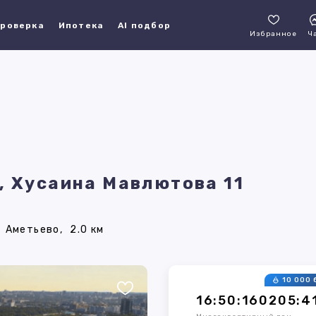
роверка
Ипотека
AI подбор
Избранное
Ч
, Хусаина Мавлютова 11
Аметьево,
2.0 км
10 000 
16:50:160205:4