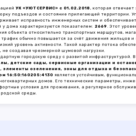
зацией
УК «УЮТСЕРВИС» с 01.02.2018
, которая отвечает
борку подъездов и состояние прилегающей территории. 
живает исправность инженерных систем и обеспечивает
 у дома характеризуются показателем:
2669
. Этот уров
ния объекта относительно транспортных маршрутов, маг
ы трафик обычно повышается за счёт движения жильцов и
изкий уровень активности. Такой характер потока обес
 не создавая чрезмерной шумовой нагрузки.
дартную городскую среду с развитой инфраструктурой. 
лы, детские сады, сервисные организации и остан
, элементы озеленения, зоны для отдыха и безопа
м 16:50:160205:4130
является устойчивым, функционал
огоквартирных домов. Его технические параметры, инже
фортные условия для проживания, а регулярное обслужи
ородской среды.