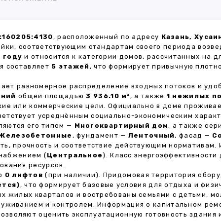
:160205:4130
, расположенный по адресу
Казань, Хусаи
ойки, соответствующим стандартам своего периода возве
1 году
и относится к категории домов, рассчитанных на 
ия составляет
5 этажей
, что формирует привычную плотн
ивает равномерное распределение входных потоков и удо
ений
общей площадью
3 936.10 м²
, а также
1 нежилых п
кие или коммерческие цели. Официально в доме прожива
тветствует усреднённым социально-экономическим харак
яются его типом —
Многоквартирный дом
, а также се
Железобетонные
, фундамент —
Ленточный
, фасад —
С
ть, прочность и соответствие действующим нормативам.
снабжением (
Центральное
). Класс энергоэффективности
ования ресурсов.
но
0 лифтов
(при наличии). Придомовая территория обор
ется)
, что формирует базовые условия для отдыха и физи
х жилых кварталов и востребованы семьями с детьми, м
луживанием и контролем. Информация о капитальном ремо
 позволяют оценить эксплуатационную готовность здания 