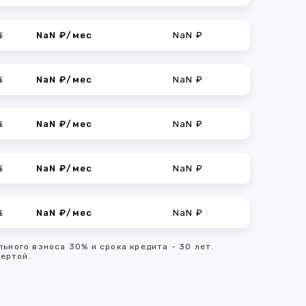
%
NaN ₽/мес
NaN ₽
%
NaN ₽/мес
NaN ₽
%
NaN ₽/мес
NaN ₽
%
NaN ₽/мес
NaN ₽
%
NaN ₽/мес
NaN ₽
льного взноса 30% и срока кредита - 30 лет.
ертой.