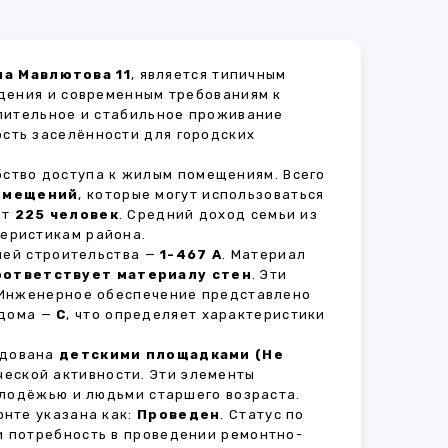
на Мавлютова 11
, является типичным
дения и современным требованиям к
длительное и стабильное проживание
ость заселённости для городских
бство доступа к жилым помещениям. Всего
омещений
, которые могут использоваться
ет
225 человек
. Средний доход семьи из
теристикам района.
рией строительства —
1-467 А
. Материал
оответствует материалу стен
. Эти
 Инженерное обеспечение представлено
 дома —
C
, что определяет характеристики
удована
детскими площадками (Не
ческой активности. Эти элементы
олодёжью и людьми старшего возраста.
нте указана как:
Проведен
. Статус по
и потребность в проведении ремонтно-