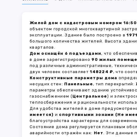
Жилой дом с кадастровым номером 16:50
объектом городской многоквартирной застр
эксплуатации. Здание было построено в
197
большого количества жителей. Высота здан
кварталов.
Дом оснащён 6 подъездами
, что обеспеч
в доме зарегистрировано
90 жилых помещ
под различные административные, техничес
двух человек составляет
148224 ₽
, что соо
Конструктивные параметры дома
определ
несущих стен:
Панельные
, тип перекрытий:
параметры обеспечивают зданию устойчивос
газоснабжением (
Центральное
) и электро
теплосбережения и рациональности использ
Для удобства жителей в доме предусмотре
имеется)
и
спортивными зонами (Не име
благоустройства характерны для современны
Состояние дома регулируется плановым обс
аварийности отражён как:
Нет
. Эти данные