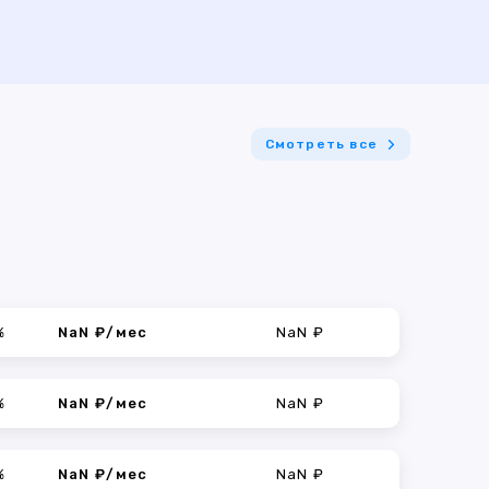
Смотреть все
%
NaN ₽/мес
NaN ₽
%
NaN ₽/мес
NaN ₽
%
NaN ₽/мес
NaN ₽