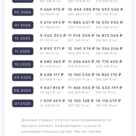
88 035 ₽/м²
231 004 ₽/м²
213 809 ₽/м²
9 664 915 ₽
12 444 385 ₽
16 593 065 ₽
02.2026
94 754 ₽/м²
230 452 ₽/м²
212 732 ₽/м²
9 214 093 ₽
11 885 537 ₽
16 570 905 ₽
01.2026
90 334 ₽/м²
220 103 ₽/м²
212 448 ₽/м²
9 355 353 ₽
11 974 304 ₽
16 873 024 ₽
12.2025
91 719 ₽/м²
221 746 ₽/м²
216 321 ₽/м²
8 890 371 ₽
12 340 974 ₽
16 356 206 ₽
11.2025
87 161 ₽/м²
228 537 ₽/м²
209 695 ₽/м²
8 282 365 ₽
11 556 650 ₽
15 774 605 ₽
10.2025
81 200 ₽/м²
214 012 ₽/м²
202 239 ₽/м²
8 638 177 ₽
12 150 035 ₽
16 822 170 ₽
09.2025
84 688 ₽/м²
225 001 ₽/м²
215 669 ₽/м²
9 467 814 ₽
11 465 455 ₽
15 533 791 ₽
08.2025
92 822 ₽/м²
212 323 ₽/м²
199 151 ₽/м²
7 409 699 ₽
10 105 128 ₽
14 176 279 ₽
07.2025
72 644 ₽/м²
187 132 ₽/м²
181 747 ₽/м²
Данный сервис статистики недвижимости
предоставляет информацию только в
ознакомительных целях. Мы не несем