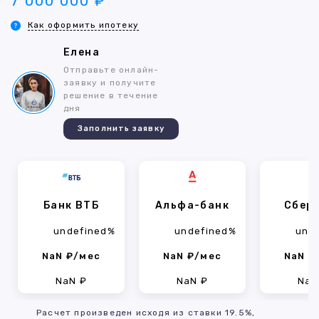
7 000 000 ₽
Как оформить ипотеку
Елена
Отправьте онлайн-
заявку и получите
решение в течение
дня
Заполнить заявку
Банк ВТБ
Альфа-банк
Сбер
undefined%
undefined%
und
NaN ₽/мес
NaN ₽/мес
NaN ₽
NaN ₽
NaN ₽
NaN
Расчет произведен исходя из ставки 19.5%,