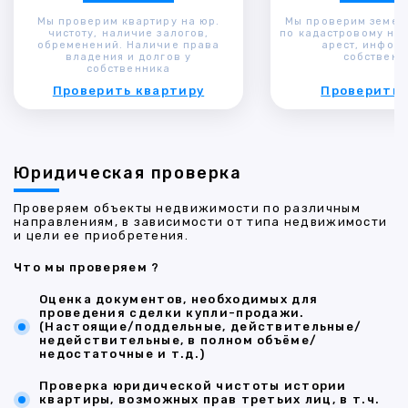
Мы проверим квартиру на юр.
Мы проверим земел
чистоту, наличие залогов,
по кадастровому ном
обременений. Наличие права
арест, инфор
владения и долгов у
собственн
собственника
Проверить квартиру
Проверить 
Юридическая проверка
Проверяем объекты недвижимости по различным
направлениям, в зависимости от типа недвижимости
и цели ее приобретения.
Что мы проверяем ?
Оценка документов, необходимых для
проведения сделки купли-продажи.
(Настоящие/поддельные, действительные/
недействительные, в полном объёме/
недостаточные и т.д.)
Проверка юридической чистоты истории
квартиры, возможных прав третьих лиц, в т.ч.