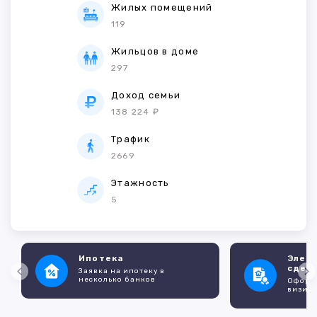
Жилых помещений
119
Жильцов в доме
297
Доход семьи
138 224 ₽
Трафик
2669
Этажность
5
Ипотека
Элек
сдел
Заявка на ипотеку в
несколько банков
Оформл
визито