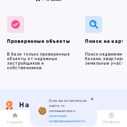
Проверенные объекты
Поиск на карт
В базе только проверенные
Поиск недвижимос
объекты от надежных
Казани, квартиры,
застройщиков и
земельные участки
собственников.
×
Если, вы остаетесь на
Наши услуги
сайте, то
соглашаетесь с
политикой
конфиденциальности
Каталог
Избранное
Профиль
Главная
ПРОДАЖА
АРЕНДА
НОВОСТРОЙКИ
ИПОТЕКА
ПР