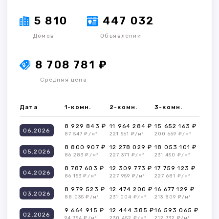
5 810
447 032
Домов
Объявлений
8 708 781 ₽
Средняя цена
Дата
1-комн.
2-комн.
3-комн.
8 929 843 ₽
11 964 284 ₽
15 652 163 ₽
06.2026
87 547 ₽/м²
221 561 ₽/м²
200 669 ₽/м²
8 800 907 ₽
12 278 029 ₽
18 053 101 ₽
05.2026
86 283 ₽/м²
227 371 ₽/м²
231 450 ₽/м²
8 787 603 ₽
12 309 773 ₽
17 759 123 ₽
04.2026
86 153 ₽/м²
227 959 ₽/м²
227 681 ₽/м²
8 979 523 ₽
12 474 200 ₽
16 677 129 ₽
03.2026
88 035 ₽/м²
231 004 ₽/м²
213 809 ₽/м²
9 664 915 ₽
12 444 385 ₽
16 593 065 ₽
02.2026
94 754 ₽/м²
230 452 ₽/м²
212 732 ₽/м²