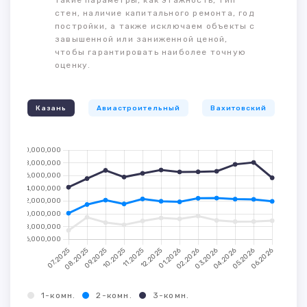
такие параметры, как этажность, тип
стен, наличие капитального ремонта, год
постройки, а также исключаем объекты с
завышенной или заниженной ценой,
чтобы гарантировать наиболее точную
оценку.
Казань
Авиастроительный
Вахитовский
К
1-комн.
2-комн.
3-комн.