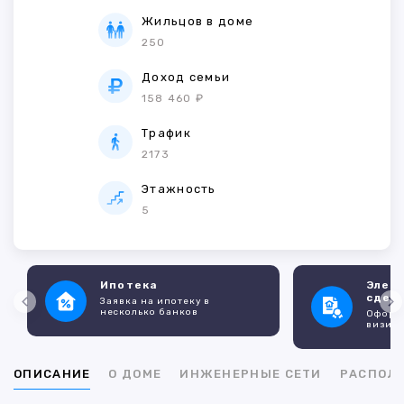
Жильцов в доме
250
Доход семьи
158 460 ₽
Трафик
2173
Этажность
5
Ипотека
Элек
сдел
Заявка на ипотеку в
несколько банков
Оформл
визито
ОПИСАНИЕ
О ДОМЕ
ИНЖЕНЕРНЫЕ СЕТИ
РАСПОЛ