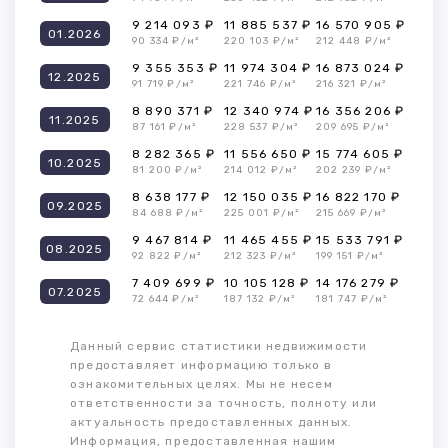
9 214 093 ₽
11 885 537 ₽
16 570 905 ₽
01.2026
90 334 ₽/м²
220 103 ₽/м²
212 448 ₽/м²
9 355 353 ₽
11 974 304 ₽
16 873 024 ₽
12.2025
91 719 ₽/м²
221 746 ₽/м²
216 321 ₽/м²
8 890 371 ₽
12 340 974 ₽
16 356 206 ₽
11.2025
87 161 ₽/м²
228 537 ₽/м²
209 695 ₽/м²
8 282 365 ₽
11 556 650 ₽
15 774 605 ₽
10.2025
81 200 ₽/м²
214 012 ₽/м²
202 239 ₽/м²
8 638 177 ₽
12 150 035 ₽
16 822 170 ₽
09.2025
84 688 ₽/м²
225 001 ₽/м²
215 669 ₽/м²
9 467 814 ₽
11 465 455 ₽
15 533 791 ₽
08.2025
92 822 ₽/м²
212 323 ₽/м²
199 151 ₽/м²
7 409 699 ₽
10 105 128 ₽
14 176 279 ₽
07.2025
72 644 ₽/м²
187 132 ₽/м²
181 747 ₽/м²
Данный сервис статистики недвижимости
предоставляет информацию только в
ознакомительных целях. Мы не несем
ответственности за точность, полноту или
актуальность предоставленных данных.
Информация, предоставленная нашим