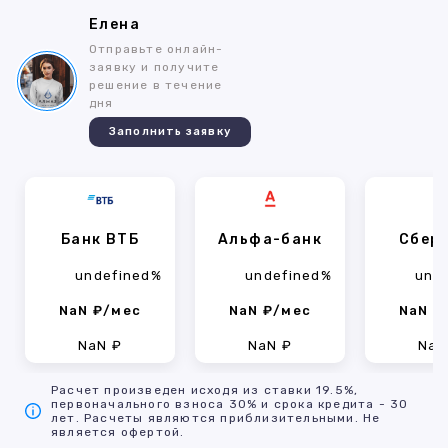
Елена
Отправьте онлайн-
заявку и получите
решение в течение
дня
Заполнить заявку
Банк ВТБ
Альфа-банк
Сбер
undefined%
undefined%
und
NaN ₽/мес
NaN ₽/мес
NaN ₽
NaN ₽
NaN ₽
NaN
Расчет произведен исходя из ставки 19.5%,
первоначального взноса 30% и срока кредита - 30
лет. Расчеты являются приблизительными. Не
является офертой.