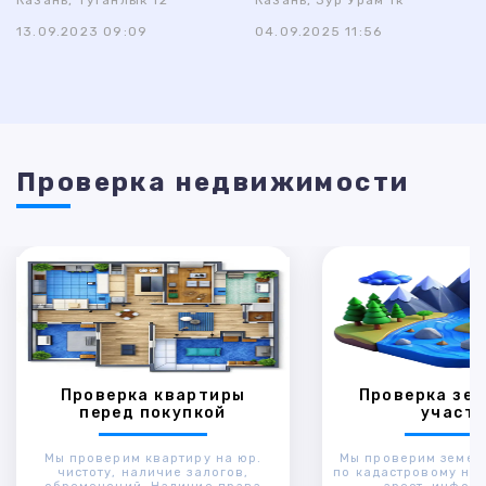
Казань, Туганлык 12
Казань, Зур Урам 1к
13.09.2023 09:09
04.09.2025 11:56
Проверка недвижимости
Проверка квартиры
Проверка зем
перед покупкой
участк
Мы проверим квартиру на юр.
Мы проверим земел
чистоту, наличие залогов,
по кадастровому ном