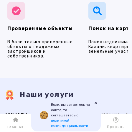
Проверенные объекты
Поиск на карт
В базе только проверенные
Поиск недвижимос
объекты от надежных
Казани, квартиры,
застройщиков и
земельные участки
собственников.
Наши услуги
×
Если, вы остаетесь на
сайте, то
ПРОДАЖА
АРЕНДА
НОВОСТРОЙКИ
ИПОТЕКА
ПР
соглашаетесь с
политикой
конфиденциальности
Каталог
Избранное
Профиль
Главная
ВТОРИЧНАЯ
НОВОСТРОЙКИ