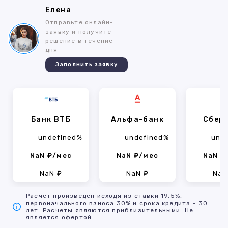
Елена
Отправьте онлайн-
заявку и получите
решение в течение
дня
Заполнить заявку
Банк ВТБ
Альфа-банк
Сбер
undefined%
undefined%
und
NaN ₽/мес
NaN ₽/мес
NaN ₽
NaN ₽
NaN ₽
NaN
Расчет произведен исходя из ставки 19.5%,
первоначального взноса 30% и срока кредита - 30
лет. Расчеты являются приблизительными. Не
является офертой.