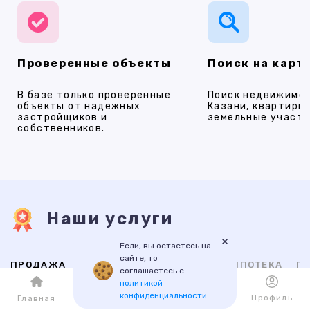
Проверенные объекты
Поиск на карт
В базе только проверенные
Поиск недвижимос
объекты от надежных
Казани, квартиры,
застройщиков и
земельные участки
собственников.
Наши услуги
×
Если, вы остаетесь на
сайте, то
ПРОДАЖА
АРЕНДА
НОВОСТРОЙКИ
ИПОТЕКА
ПР
соглашаетесь с
политикой
конфиденциальности
Каталог
Избранное
Профиль
Главная
ВТОРИЧНАЯ
НОВОСТРОЙКИ