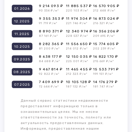
9 214 093 ₽
11 885 537 ₽
16 570 905 ₽
01.2026
90 334 ₽/м²
220 103 ₽/м²
212 448 ₽/м²
9 355 353 ₽
11 974 304 ₽
16 873 024 ₽
12.2025
91 719 ₽/м²
221 746 ₽/м²
216 321 ₽/м²
8 890 371 ₽
12 340 974 ₽
16 356 206 ₽
11.2025
87 161 ₽/м²
228 537 ₽/м²
209 695 ₽/м²
8 282 365 ₽
11 556 650 ₽
15 774 605 ₽
10.2025
81 200 ₽/м²
214 012 ₽/м²
202 239 ₽/м²
8 638 177 ₽
12 150 035 ₽
16 822 170 ₽
09.2025
84 688 ₽/м²
225 001 ₽/м²
215 669 ₽/м²
9 467 814 ₽
11 465 455 ₽
15 533 791 ₽
08.2025
92 822 ₽/м²
212 323 ₽/м²
199 151 ₽/м²
7 409 699 ₽
10 105 128 ₽
14 176 279 ₽
07.2025
72 644 ₽/м²
187 132 ₽/м²
181 747 ₽/м²
Данный сервис статистики недвижимости
предоставляет информацию только в
ознакомительных целях. Мы не несем
ответственности за точность, полноту или
актуальность предоставленных данных.
Информация, предоставленная нашим