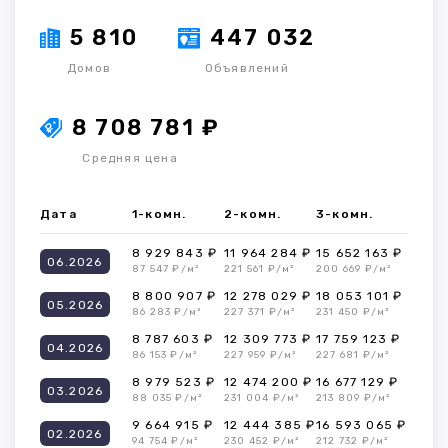
5 810
447 032
Домов
Объявлений
8 708 781 ₽
Средняя цена
Дата
1-комн.
2-комн.
3-комн.
8 929 843 ₽
11 964 284 ₽
15 652 163 ₽
06.2026
87 547 ₽/м²
221 561 ₽/м²
200 669 ₽/м²
8 800 907 ₽
12 278 029 ₽
18 053 101 ₽
05.2026
86 283 ₽/м²
227 371 ₽/м²
231 450 ₽/м²
8 787 603 ₽
12 309 773 ₽
17 759 123 ₽
04.2026
86 153 ₽/м²
227 959 ₽/м²
227 681 ₽/м²
8 979 523 ₽
12 474 200 ₽
16 677 129 ₽
03.2026
88 035 ₽/м²
231 004 ₽/м²
213 809 ₽/м²
9 664 915 ₽
12 444 385 ₽
16 593 065 ₽
02.2026
94 754 ₽/м²
230 452 ₽/м²
212 732 ₽/м²