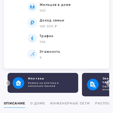
Жильцов в доме
100
Доход семьи
160 000 ₽
Трафик
760
Этажность
5
Ипотека
Элек
сдел
Заявка на ипотеку в
несколько банков
Оформл
визито
ОПИСАНИЕ
О ДОМЕ
ИНЖЕНЕРНЫЕ СЕТИ
РАСПОЛ