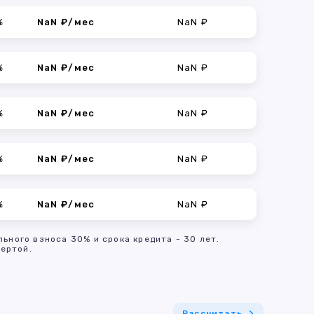
%
NaN ₽/мес
NaN ₽
%
NaN ₽/мес
NaN ₽
%
NaN ₽/мес
NaN ₽
%
NaN ₽/мес
NaN ₽
%
NaN ₽/мес
NaN ₽
льного взноса 30% и срока кредита - 30 лет.
ертой.
Рассчитать