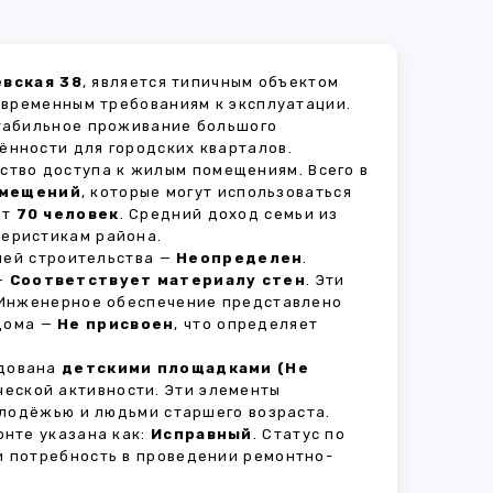
евская 38
, является типичным объектом
овременным требованиям к эксплуатации.
стабильное проживание большого
ённости для городских кварталов.
ство доступа к жилым помещениям. Всего в
омещений
, которые могут использоваться
ет
70 человек
. Средний доход семьи из
теристикам района.
рией строительства —
Неопределен
.
 —
Соответствует материалу стен
. Эти
 Инженерное обеспечение представлено
 дома —
Не присвоен
, что определяет
удована
детскими площадками (Не
ческой активности. Эти элементы
олодёжью и людьми старшего возраста.
нте указана как:
Исправный
. Статус по
и потребность в проведении ремонтно-