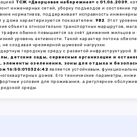
зацией
ТСЖ «Дворцовая набережная» с 01.06.2009
, к
монт инженерных сетей, уборку подъездов и состояние 
ние нормативов, поддерживает исправность инженерных
 у дома характеризуются показателем:
982
. Этот урове
ния объекта относительно транспортных маршрутов, маг
ы трафик обычно повышается за счёт движения жильцов и
изкий уровень активности. Такой характер потока обес
 не создавая чрезмерной шумовой нагрузки.
дартную городскую среду с развитой инфраструктурой. 
лы, детские сады, сервисные организации и остан
, элементы озеленения, зоны для отдыха и безопа
м 16:50:010326:42
является устойчивым, функциональн
огоквартирных домов. Его технические параметры, инже
фортные условия для проживания, а регулярное обслужи
ородской среды.