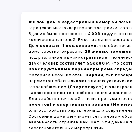
Жилой дом с кадастровым номером 16:50
городской многоквартирной застройки, соот
Здание было построено в
2008 году
и относ
количества жителей. Высота здания состав
Дом оснащён 1 подъездами
, что обеспечи
доме зарегистрировано
28 жилых помещен
под различные административные, техничес
двух человек составляет
556600 ₽
, что соо
Конструктивные параметры дома
определ
Материал несущих стен:
Кирпич
, тип перек
параметры обеспечивают зданию устойчивос
газоснабжением (
Отсутствует
) и электрос
характеристики теплосбережения и рациона
Для удобства жителей в доме предусмотре
имеется)
и
спортивными зонами (Не име
благоустройства характерны для современны
Состояние дома регулируется плановым обс
аварийности отражён как:
Нет
. Эти данные
восстановительных мероприятий.