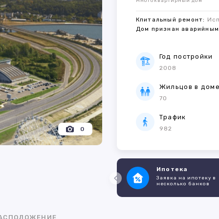
Многоквартирный дом
Кпитальный ремонт:
Ис
Дом признан аварийны
Год постройки
2008
Жильцов в дом
70
Трафик
982
0
Ипотека
Заявка на ипотеку в
несколько банков
АСПОЛОЖЕНИЕ