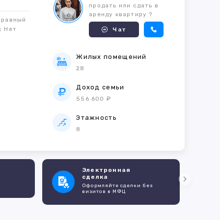
продать или сдать в
аренду квартиру ?
правный
м:
Нет
Чат
Жилых помещений
28
е
Доход семьи
556 600 ₽
Этажность
8
Электронная
сделка
Оформляйте сделки без
визитов в МФЦ