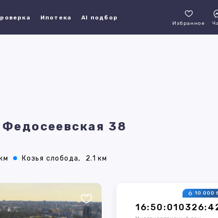
роверка
Ипотека
AI подбор
Избранное
Ч
, Федосеевская 38
9
 км
Козья слобода,
2.1 км
10 000 
16:50:010326:4