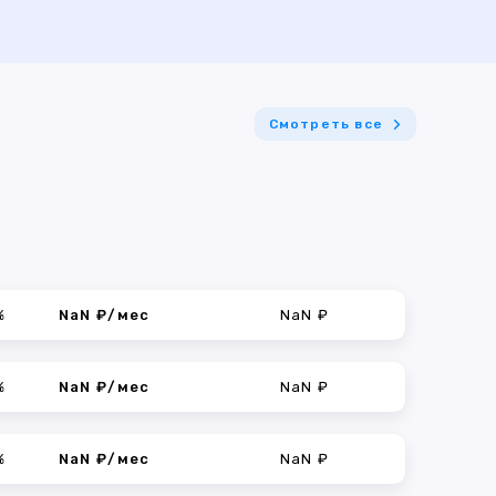
Смотреть все
%
NaN ₽/мес
NaN ₽
%
NaN ₽/мес
NaN ₽
%
NaN ₽/мес
NaN ₽