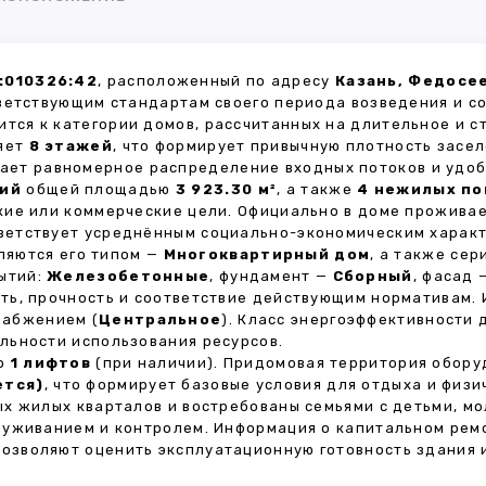
:010326:42
, расположенный по адресу
Казань, Федосе
ветствующим стандартам своего периода возведения и с
ится к категории домов, рассчитанных на длительное и 
ляет
8 этажей
, что формирует привычную плотность засел
вает равномерное распределение входных потоков и удоб
ий
общей площадью
3 923.30 м²
, а также
4 нежилых п
кие или коммерческие цели. Официально в доме прожива
тветствует усреднённым социально-экономическим харак
яются его типом —
Многоквартирный дом
, а также се
рытий:
Железобетонные
, фундамент —
Сборный
, фасад
ть, прочность и соответствие действующим нормативам.
набжением (
Центральное
). Класс энергоэффективности
льности использования ресурсов.
но
1 лифтов
(при наличии). Придомовая территория обор
ется)
, что формирует базовые условия для отдыха и физи
х жилых кварталов и востребованы семьями с детьми, м
луживанием и контролем. Информация о капитальном ремо
 позволяют оценить эксплуатационную готовность здания 