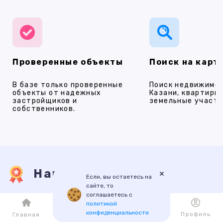
Проверенные объекты
Поиск на карт
В базе только проверенные
Поиск недвижимос
объекты от надежных
Казани, квартиры,
застройщиков и
земельные участки
собственников.
Наши услуги
×
Если, вы остаетесь на
сайте, то
соглашаетесь с
политикой
ПРОДАЖА
АРЕНДА
НОВОСТРОЙКИ
ИПОТЕКА
ПР
конфиденциальности
Каталог
Избранное
Профиль
Главная