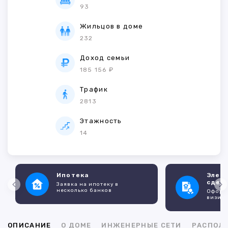
93
Жильцов в доме
232
Доход семьи
185 156 ₽
Трафик
2813
Этажность
14
Ипотека
Элек
сдел
Заявка на ипотеку в
несколько банков
Оформл
визито
ОПИСАНИЕ
О ДОМЕ
ИНЖЕНЕРНЫЕ СЕТИ
РАСПОЛ