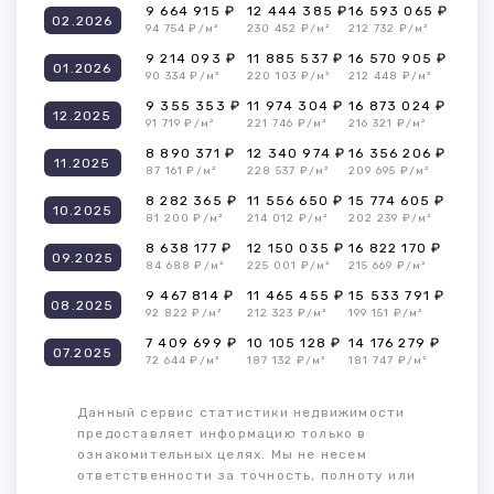
9 664 915 ₽
12 444 385 ₽
16 593 065 ₽
02.2026
94 754 ₽/м²
230 452 ₽/м²
212 732 ₽/м²
9 214 093 ₽
11 885 537 ₽
16 570 905 ₽
01.2026
90 334 ₽/м²
220 103 ₽/м²
212 448 ₽/м²
9 355 353 ₽
11 974 304 ₽
16 873 024 ₽
12.2025
91 719 ₽/м²
221 746 ₽/м²
216 321 ₽/м²
8 890 371 ₽
12 340 974 ₽
16 356 206 ₽
11.2025
87 161 ₽/м²
228 537 ₽/м²
209 695 ₽/м²
8 282 365 ₽
11 556 650 ₽
15 774 605 ₽
10.2025
81 200 ₽/м²
214 012 ₽/м²
202 239 ₽/м²
8 638 177 ₽
12 150 035 ₽
16 822 170 ₽
09.2025
84 688 ₽/м²
225 001 ₽/м²
215 669 ₽/м²
9 467 814 ₽
11 465 455 ₽
15 533 791 ₽
08.2025
92 822 ₽/м²
212 323 ₽/м²
199 151 ₽/м²
7 409 699 ₽
10 105 128 ₽
14 176 279 ₽
07.2025
72 644 ₽/м²
187 132 ₽/м²
181 747 ₽/м²
Данный сервис статистики недвижимости
предоставляет информацию только в
ознакомительных целях. Мы не несем
ответственности за точность, полноту или