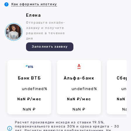
Как оформить ипотеку
Елена
Отправьте онлайн-
заявку и получите
решение в течение
дня
Заполнить заявку
Банк ВТБ
Альфа-банк
Сбер
undefined%
undefined%
und
NaN ₽/мес
NaN ₽/мес
NaN ₽
NaN ₽
NaN ₽
NaN
Расчет произведен исходя из ставки 19.5%,
первоначального взноса 30% и срока кредита - 30
лет. Расчеты являются приблизительными. Не