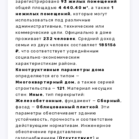
зарегистрировано
93 жилых помещений
общей площадью
4 440.40 м²
, а также
1
нежилых помещений
, которые могут
использоваться под различные
административные, технические или
коммерческие цели. Официально в доме
проживает
232 человек
. Средний доход
семьи из двух человек составляет
185156
₽
, что соответствует усреднённым
социально-экономическим
характеристикам района.
Конструктивные параметры дома
определяются его типом —
Многоквартирный дом
, а также серией
строительства —
121
. Материал несущих
стен:
Иные
, тип перекрытий:
Железобетонные
, фундамент —
Сборный
,
фасад —
Облицованный плиткой
. Эти
параметры обеспечивают зданию
устойчивость, прочность и соответствие
действующим нормативам. Инженерное
обеспечение представлено
газоснабжением (
Отсутствует
) и