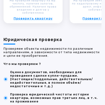
Мы проверим квартиру на юр.
Мы проверим земел
чистоту, наличие залогов,
по кадастровому ном
обременений. Наличие права
арест, инфор
владения и долгов у
собственн
собственника
Проверить квартиру
Проверить 
Юридическая проверка
Проверяем объекты недвижимости по различным
направлениям, в зависимости от типа недвижимости
и цели ее приобретения.
Что мы проверяем ?
Оценка документов, необходимых для
проведения сделки купли-продажи.
(Настоящие/поддельные, действительные/
недействительные, в полном объёме/
недостаточные и т.д.)
Проверка юридической чистоты истории
квартиры, возможных прав третьих лиц, в т.ч.
на проживание