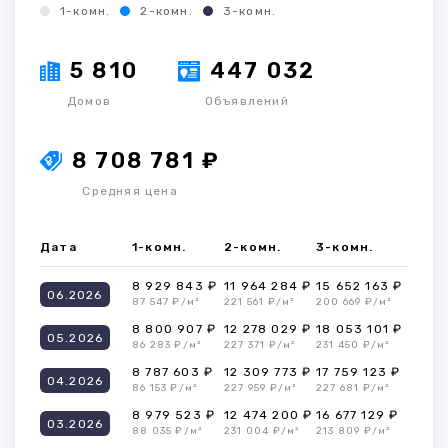
1-комн.
2-комн.
3-комн.
5 810
447 032
Домов
Объявлений
8 708 781 ₽
Средняя цена
Дата
1-комн.
2-комн.
3-комн.
8 929 843 ₽
11 964 284 ₽
15 652 163 ₽
06.2026
87 547 ₽/м²
221 561 ₽/м²
200 669 ₽/м²
8 800 907 ₽
12 278 029 ₽
18 053 101 ₽
05.2026
86 283 ₽/м²
227 371 ₽/м²
231 450 ₽/м²
8 787 603 ₽
12 309 773 ₽
17 759 123 ₽
04.2026
86 153 ₽/м²
227 959 ₽/м²
227 681 ₽/м²
8 979 523 ₽
12 474 200 ₽
16 677 129 ₽
03.2026
88 035 ₽/м²
231 004 ₽/м²
213 809 ₽/м²