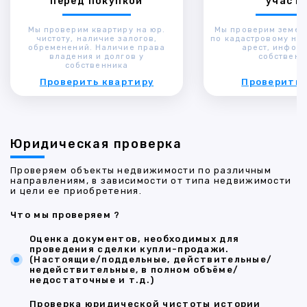
перед покупкой
участк
Мы проверим квартиру на юр.
Мы проверим земел
чистоту, наличие залогов,
по кадастровому ном
обременений. Наличие права
арест, инфор
владения и долгов у
собственн
собственника
Проверить квартиру
Проверить 
Юридическая проверка
Проверяем объекты недвижимости по различным
направлениям, в зависимости от типа недвижимости
и цели ее приобретения.
Что мы проверяем ?
Оценка документов, необходимых для
проведения сделки купли-продажи.
(Настоящие/поддельные, действительные/
недействительные, в полном объёме/
недостаточные и т.д.)
Проверка юридической чистоты истории