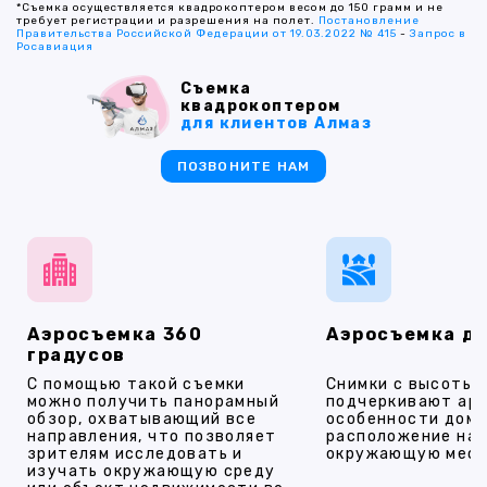
*Съемка осуществляется квадрокоптером весом до 150 грамм и не
требует регистрации и разрешения на полет.
Постановление
Правительства Российской Федерации от 19.03.2022 № 415
-
Запрос в
Росавиация
Съемка
квадрокоптером
для клиентов Алмаз
ПОЗВОНИТЕ НАМ
Аэросъемка 360
Аэросъемка д
градусов
С помощью такой съемки
Снимки с высоты
можно получить панорамный
подчеркивают ар
обзор, охватывающий все
особенности дома
направления, что позволяет
расположение на 
зрителям исследовать и
окружающую мест
изучать окружающую среду