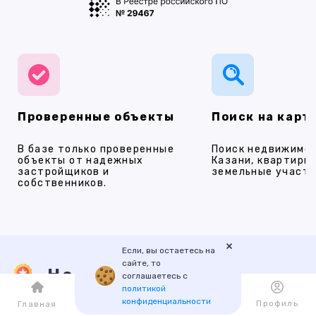
Проверенные объекты
Поиск на карт
В базе только проверенные
Поиск недвижимос
объекты от надежных
Казани, квартиры,
застройщиков и
земельные участки
собственников.
×
Если, вы остаетесь на
сайте, то
Наши услуги
соглашаетесь с
политикой
конфиденциальности
Каталог
Избранное
Профиль
Главная