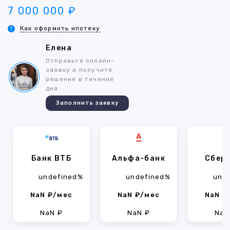
7 000 000 ₽
Как оформить ипотеку
Елена
Отправьте онлайн-
заявку и получите
решение в течение
дня
Заполнить заявку
Банк ВТБ
Альфа-банк
Сбер
undefined%
undefined%
und
NaN ₽/мес
NaN ₽/мес
NaN ₽
NaN ₽
NaN ₽
NaN