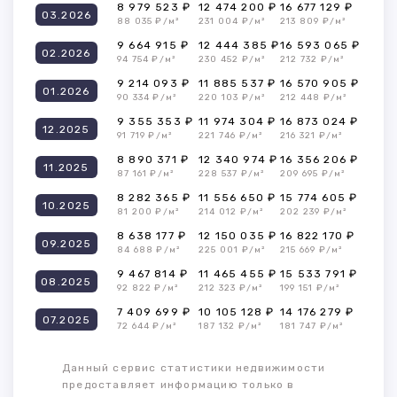
8 979 523 ₽
12 474 200 ₽
16 677 129 ₽
03.2026
88 035 ₽/м²
231 004 ₽/м²
213 809 ₽/м²
9 664 915 ₽
12 444 385 ₽
16 593 065 ₽
02.2026
94 754 ₽/м²
230 452 ₽/м²
212 732 ₽/м²
9 214 093 ₽
11 885 537 ₽
16 570 905 ₽
01.2026
90 334 ₽/м²
220 103 ₽/м²
212 448 ₽/м²
9 355 353 ₽
11 974 304 ₽
16 873 024 ₽
12.2025
91 719 ₽/м²
221 746 ₽/м²
216 321 ₽/м²
8 890 371 ₽
12 340 974 ₽
16 356 206 ₽
11.2025
87 161 ₽/м²
228 537 ₽/м²
209 695 ₽/м²
8 282 365 ₽
11 556 650 ₽
15 774 605 ₽
10.2025
81 200 ₽/м²
214 012 ₽/м²
202 239 ₽/м²
8 638 177 ₽
12 150 035 ₽
16 822 170 ₽
09.2025
84 688 ₽/м²
225 001 ₽/м²
215 669 ₽/м²
9 467 814 ₽
11 465 455 ₽
15 533 791 ₽
08.2025
92 822 ₽/м²
212 323 ₽/м²
199 151 ₽/м²
7 409 699 ₽
10 105 128 ₽
14 176 279 ₽
07.2025
72 644 ₽/м²
187 132 ₽/м²
181 747 ₽/м²
Данный сервис статистики недвижимости
предоставляет информацию только в