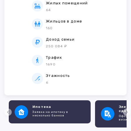
Жилых помещений
64
Жильцов в доме
160
Доход семьи
250 084 ₽
Трафик
1690
Этажность
6
Ипотека
Элек
сдел
Заявка на ипотеку в
несколько банков
Оформл
визито