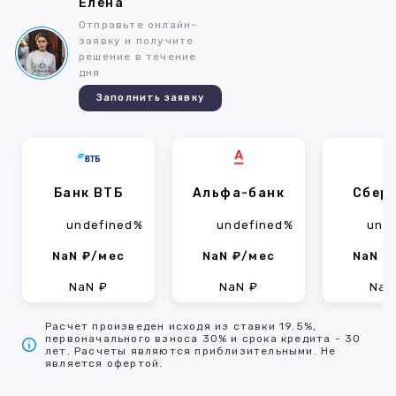
Елена
Отправьте онлайн-
заявку и получите
решение в течение
дня
Заполнить заявку
Банк ВТБ
Альфа-банк
Сбер
undefined%
undefined%
und
NaN ₽/мес
NaN ₽/мес
NaN ₽
NaN ₽
NaN ₽
NaN
Расчет произведен исходя из ставки 19.5%,
первоначального взноса 30% и срока кредита - 30
лет. Расчеты являются приблизительными. Не
является офертой.