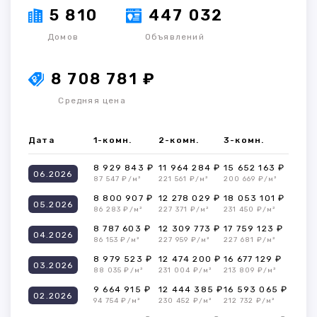
5 810
447 032
Домов
Объявлений
8 708 781 ₽
Средняя цена
Дата
1-комн.
2-комн.
3-комн.
8 929 843 ₽
11 964 284 ₽
15 652 163 ₽
06.2026
87 547 ₽/м²
221 561 ₽/м²
200 669 ₽/м²
8 800 907 ₽
12 278 029 ₽
18 053 101 ₽
05.2026
86 283 ₽/м²
227 371 ₽/м²
231 450 ₽/м²
8 787 603 ₽
12 309 773 ₽
17 759 123 ₽
04.2026
86 153 ₽/м²
227 959 ₽/м²
227 681 ₽/м²
8 979 523 ₽
12 474 200 ₽
16 677 129 ₽
03.2026
88 035 ₽/м²
231 004 ₽/м²
213 809 ₽/м²
9 664 915 ₽
12 444 385 ₽
16 593 065 ₽
02.2026
94 754 ₽/м²
230 452 ₽/м²
212 732 ₽/м²