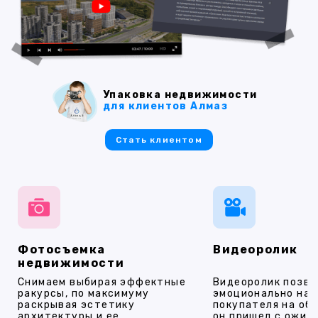
Упаковка недвижимости
для клиентов Алмаз
Стать клиентом
Фотосъемка
Видеоролик
недвижимости
Снимаем выбирая эффектные
Видеоролик позво
ракурсы, по максимуму
эмоционально на
раскрывая эстетику
покупателя на об
архитектуры и ее
он пришел с ожид