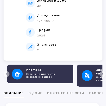
Жильцов в доме
40
Доход семьи
194 400 ₽
Трафик
2028
Этажность
2
Ипотека
Элек
сдел
Заявка на ипотеку в
несколько банков
Оформл
визито
ОПИСАНИЕ
О ДОМЕ
ИНЖЕНЕРНЫЕ СЕТИ
РАСПОЛ