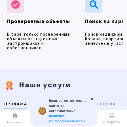
Проверенные объекты
Поиск на карт
В базе только проверенные
Поиск недвижимос
объекты от надежных
Казани, квартиры,
застройщиков и
земельные участки
собственников.
Наши услуги
×
Если, вы остаетесь на
ПРОДАЖА
АРЕНДА
НОВОСТРОЙКИ
ИПОТЕКА
ПР
сайте, то
соглашаетесь с
политикой
ВТОРИЧНАЯ
НОВОСТРОЙКИ
конфиденциальности
Каталог
Избранное
Профиль
Главная