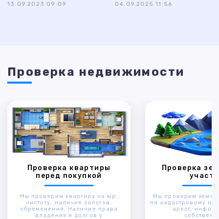
13.09.2023 09:09
04.09.2025 11:56
Проверка недвижимости
Проверка квартиры
Проверка зем
перед покупкой
участк
Мы проверим квартиру на юр.
Мы проверим земел
чистоту, наличие залогов,
по кадастровому ном
обременений. Наличие права
арест, инфор
владения и долгов у
собственн