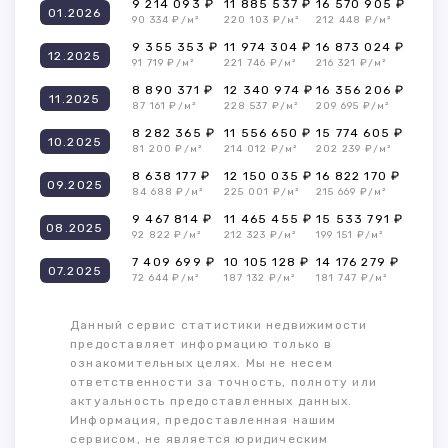
9 214 093 ₽
11 885 537 ₽
16 570 905 ₽
01.2026
90 334 ₽/м²
220 103 ₽/м²
212 448 ₽/м²
9 355 353 ₽
11 974 304 ₽
16 873 024 ₽
12.2025
91 719 ₽/м²
221 746 ₽/м²
216 321 ₽/м²
8 890 371 ₽
12 340 974 ₽
16 356 206 ₽
11.2025
87 161 ₽/м²
228 537 ₽/м²
209 695 ₽/м²
8 282 365 ₽
11 556 650 ₽
15 774 605 ₽
10.2025
81 200 ₽/м²
214 012 ₽/м²
202 239 ₽/м²
8 638 177 ₽
12 150 035 ₽
16 822 170 ₽
09.2025
84 688 ₽/м²
225 001 ₽/м²
215 669 ₽/м²
9 467 814 ₽
11 465 455 ₽
15 533 791 ₽
08.2025
92 822 ₽/м²
212 323 ₽/м²
199 151 ₽/м²
7 409 699 ₽
10 105 128 ₽
14 176 279 ₽
07.2025
72 644 ₽/м²
187 132 ₽/м²
181 747 ₽/м²
Данный сервис статистики недвижимости
предоставляет информацию только в
ознакомительных целях. Мы не несем
ответственности за точность, полноту или
актуальность предоставленных данных.
Информация, предоставленная нашим
сервисом, не является юридическим