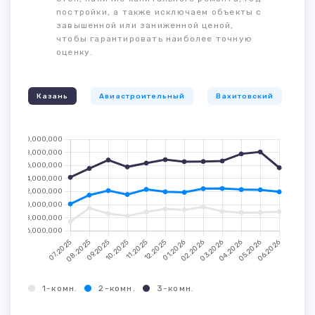
постройки, а также исключаем объекты с
завышенной или заниженной ценой,
чтобы гарантировать наиболее точную
оценку.
Казань
Авиастроительный
Вахитовский
К
1-комн.
2-комн.
3-комн.