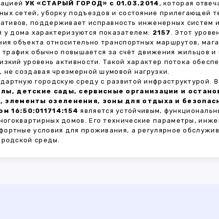
зацией
УК «СТАРЫЙ ГОРОД» с 01.03.2014
, которая отве
ных сетей, уборку подъездов и состояние прилегающей 
тивов, поддерживает исправность инженерных систем и
 у дома характеризуются показателем:
2157
. Этот уров
ния объекта относительно транспортных маршрутов, маг
ы трафик обычно повышается за счёт движения жильцов и
изкий уровень активности. Такой характер потока обес
 не создавая чрезмерной шумовой нагрузки.
дартную городскую среду с развитой инфраструктурой. 
лы, детские сады, сервисные организации и остан
, элементы озеленения, зоны для отдыха и безопа
м 16:50:011714:154
является устойчивым, функциональн
огоквартирных домов. Его технические параметры, инже
фортные условия для проживания, а регулярное обслужи
ородской среды.