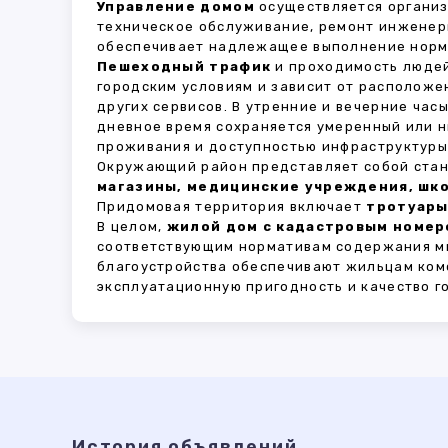
Управление домом
осуществляется органи
техническое обслуживание, ремонт инженер
обеспечивает надлежащее выполнение норма
Пешеходный трафик
и проходимость людей
городским условиям и зависит от расположе
других сервисов. В утренние и вечерние час
дневное время сохраняется умеренный или н
проживания и доступностью инфраструктуры,
Окружающий район представляет собой стан
магазины, медицинские учреждения, шко
Придомовая территория включает
тротуары
В целом,
жилой дом с кадастровым номеро
соответствующим нормативам содержания мн
благоустройства обеспечивают жильцам ком
эксплуатационную пригодность и качество г
История объявлений