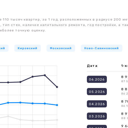
 110 тысяч квартир, за 1 год, расположенных в радиусе 200 ме
, тип стен, наличие капитального ремонта, год постройки, а 
иболее точную оценку.
кий
Кировский
Московский
Ново-Савиновский
Дата
1-к
8 9
06.2026
87 
8 8
05.2026
86 
8 7
04.2026
86 1
8 9
03.2026
88 
9 6