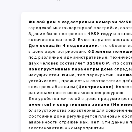
Жилой дом с кадастровым номером 16:50
городской многоквартирной застройки, соот
Здание было построено в
1939 году
и относ
количества жителей. Высота здания состав
Дом оснащён 4 подъездами
, что обеспеч
в доме зарегистрировано
62 жилых помещ
под различные административные, техничес
двух человек составляет
325860 ₽
, что соо
Конструктивные параметры дома
определ
несущих стен:
Иные
, тип перекрытий:
Смеш
устойчивость, прочность и соответствие д
электроснабжением (
Центральное
). Класс
рациональности использования ресурсов.
Для удобства жителей в доме предусмотре
имеется)
и
спортивными зонами (Не име
благоустройства характерны для современны
Состояние дома регулируется плановым обс
аварийности отражён как:
Нет
. Эти данные
восстановительных мероприятий.