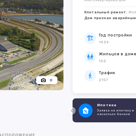
Многоквартирный дом
Кпитальный ремонт:
Ис
Дом признан аварийны
Год постройки
1939
Жильцов в дом
155
Трафик
2157
0
Ипотека
Заявка на ипотеку в
несколько банков
АСПОЛОЖЕНИЕ