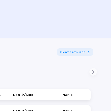
Смотреть все
%
NaN ₽/мес
NaN ₽
%
NaN ₽/мес
NaN ₽