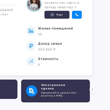
продать или сдать в
аренду квартиру ?
правный
м:
Нет
Чат
Жилых помещений
62
е
Доход семьи
325 860 ₽
Этажность
6
Электронная
сделка
Оформляйте сделки без
визитов в МФЦ