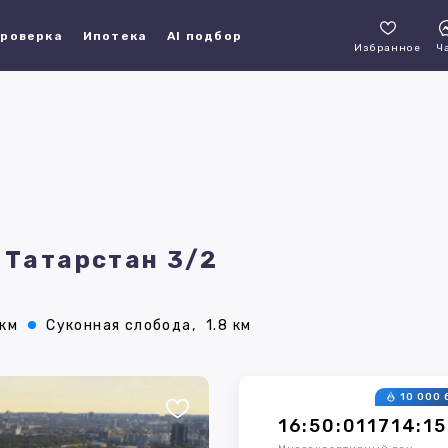
роверка
Ипотека
AI подбор
Избранное
Ч
 Татарстан 3/2
 км
Суконная слобода,
1.8 км
10 000 
16:50:011714:1