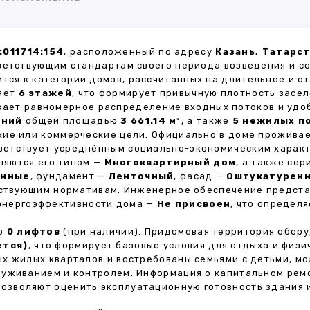
:011714:154
, расположенный по адресу
Казань, Татарст
ветствующим стандартам своего периода возведения и с
ится к категории домов, рассчитанных на длительное и 
ляет
6 этажей
, что формирует привычную плотность засел
ивает равномерное распределение входных потоков и удо
ений
общей площадью
3 661.14 м²
, а также
5 нежилых п
кие или коммерческие цели. Официально в доме прожива
тветствует усреднённым социально-экономическим харак
яются его типом —
Многоквартирный дом
, а также се
анные
, фундамент —
Ленточный
, фасад —
Оштукатурен
ействующим нормативам. Инженерное обеспечение предст
 энергоэффективности дома —
Не присвоен
, что определ
но
0 лифтов
(при наличии). Придомовая территория обор
ется)
, что формирует базовые условия для отдыха и физи
х жилых кварталов и востребованы семьями с детьми, м
луживанием и контролем. Информация о капитальном ремо
 позволяют оценить эксплуатационную готовность здания 