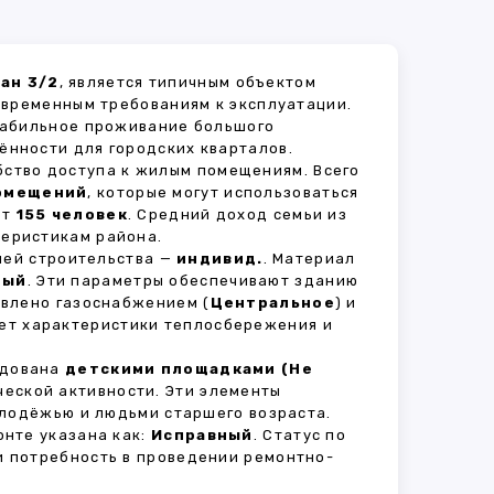
ан 3/2
, является типичным объектом
овременным требованиям к эксплуатации.
стабильное проживание большого
ённости для городских кварталов.
бство доступа к жилым помещениям. Всего
омещений
, которые могут использоваться
ет
155 человек
. Средний доход семьи из
теристикам района.
рией строительства —
индивид.
. Материал
ный
. Эти параметры обеспечивают зданию
авлено газоснабжением (
Центральное
) и
яет характеристики теплосбережения и
удована
детскими площадками (Не
ческой активности. Эти элементы
олодёжью и людьми старшего возраста.
нте указана как:
Исправный
. Статус по
и потребность в проведении ремонтно-