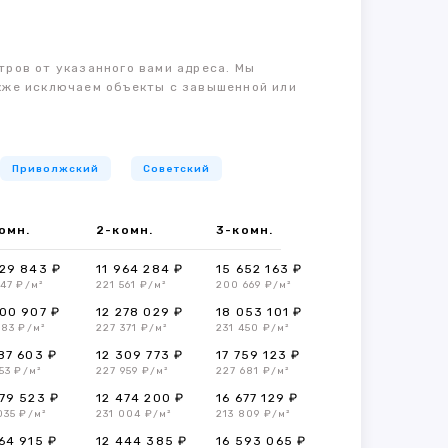
тров от указанного вами адреса. Мы
также исключаем объекты с завышенной или
Приволжский
Советский
омн.
2-комн.
3-комн.
29 843 ₽
11 964 284 ₽
15 652 163 ₽
547 ₽/м²
221 561 ₽/м²
200 669 ₽/м²
00 907 ₽
12 278 029 ₽
18 053 101 ₽
283 ₽/м²
227 371 ₽/м²
231 450 ₽/м²
87 603 ₽
12 309 773 ₽
17 759 123 ₽
53 ₽/м²
227 959 ₽/м²
227 681 ₽/м²
79 523 ₽
12 474 200 ₽
16 677 129 ₽
035 ₽/м²
231 004 ₽/м²
213 809 ₽/м²
64 915 ₽
12 444 385 ₽
16 593 065 ₽