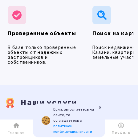
Проверенные объекты
Поиск на карт
В базе только проверенные
Поиск недвижимос
объекты от надежных
Казани, квартиры,
застройщиков и
земельные участки
собственников.
Наши услуги
×
Если, вы остаетесь на
сайте, то
соглашаетесь с
ПРОДАЖА
АРЕНДА
НОВОСТРОЙКИ
ИПОТЕКА
ПР
политикой
конфиденциальности
Каталог
Избранное
Профиль
Главная