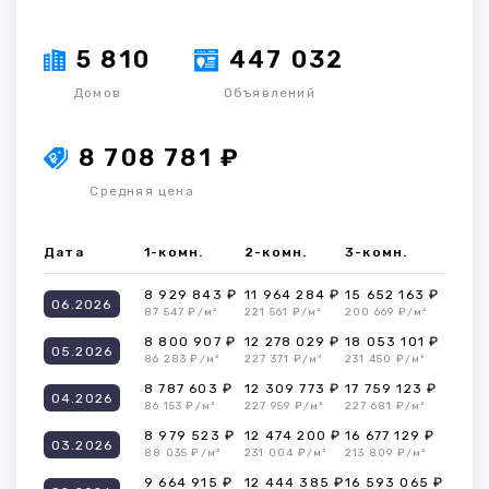
5 810
447 032
Домов
Объявлений
8 708 781 ₽
Средняя цена
Дата
1-комн.
2-комн.
3-комн.
8 929 843 ₽
11 964 284 ₽
15 652 163 ₽
06.2026
87 547 ₽/м²
221 561 ₽/м²
200 669 ₽/м²
8 800 907 ₽
12 278 029 ₽
18 053 101 ₽
05.2026
86 283 ₽/м²
227 371 ₽/м²
231 450 ₽/м²
8 787 603 ₽
12 309 773 ₽
17 759 123 ₽
04.2026
86 153 ₽/м²
227 959 ₽/м²
227 681 ₽/м²
8 979 523 ₽
12 474 200 ₽
16 677 129 ₽
03.2026
88 035 ₽/м²
231 004 ₽/м²
213 809 ₽/м²
9 664 915 ₽
12 444 385 ₽
16 593 065 ₽