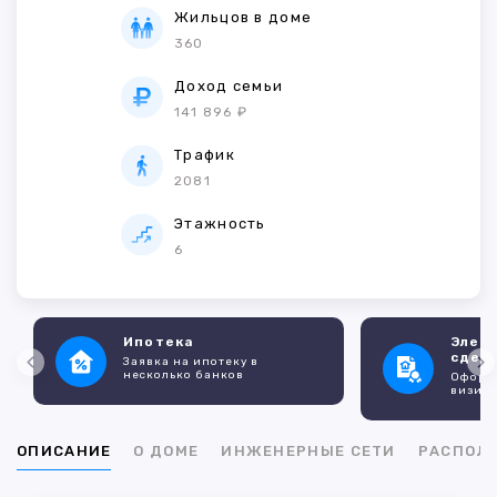
Жильцов в доме
360
Доход семьи
141 896 ₽
Трафик
2081
Этажность
6
Ипотека
Элек
сдел
Заявка на ипотеку в
несколько банков
Оформл
визито
ОПИСАНИЕ
О ДОМЕ
ИНЖЕНЕРНЫЕ СЕТИ
РАСПОЛ