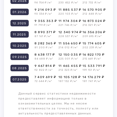
02.2026
94 754 ₽/м²
230 452 ₽/м²
212 732 ₽/м²
9 214 093 ₽
11 885 537 ₽
16 570 905 ₽
01.2026
90 334 ₽/м²
220 103 ₽/м²
212 448 ₽/м²
9 355 353 ₽
11 974 304 ₽
16 873 024 ₽
12.2025
91 719 ₽/м²
221 746 ₽/м²
216 321 ₽/м²
8 890 371 ₽
12 340 974 ₽
16 356 206 ₽
11.2025
87 161 ₽/м²
228 537 ₽/м²
209 695 ₽/м²
8 282 365 ₽
11 556 650 ₽
15 774 605 ₽
10.2025
81 200 ₽/м²
214 012 ₽/м²
202 239 ₽/м²
8 638 177 ₽
12 150 035 ₽
16 822 170 ₽
09.2025
84 688 ₽/м²
225 001 ₽/м²
215 669 ₽/м²
9 467 814 ₽
11 465 455 ₽
15 533 791 ₽
08.2025
92 822 ₽/м²
212 323 ₽/м²
199 151 ₽/м²
7 409 699 ₽
10 105 128 ₽
14 176 279 ₽
07.2025
72 644 ₽/м²
187 132 ₽/м²
181 747 ₽/м²
Данный сервис статистики недвижимости
предоставляет информацию только в
ознакомительных целях. Мы не несем
ответственности за точность, полноту или
актуальность предоставленных данных.