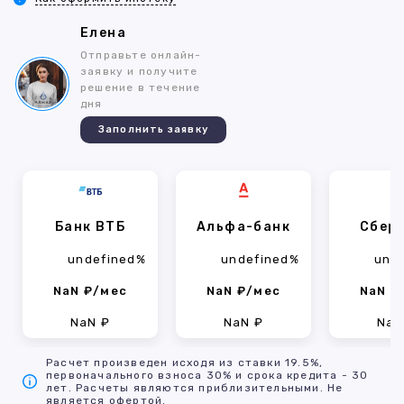
Елена
Отправьте онлайн-
заявку и получите
решение в течение
дня
Заполнить заявку
Банк ВТБ
Альфа-банк
Сбер
undefined%
undefined%
und
NaN ₽/мес
NaN ₽/мес
NaN ₽
NaN ₽
NaN ₽
NaN
Расчет произведен исходя из ставки 19.5%,
первоначального взноса 30% и срока кредита - 30
лет. Расчеты являются приблизительными. Не
является офертой.