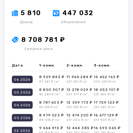
5 810
447 032
Домов
Объявлений
8 708 781 ₽
Средняя цена
Дата
1-комн.
2-комн.
3-комн.
8 929 843 ₽
11 964 284 ₽
15 652 163 ₽
06.2026
87 547 ₽/м²
221 561 ₽/м²
200 669 ₽/м²
8 800 907 ₽
12 278 029 ₽
18 053 101 ₽
05.2026
86 283 ₽/м²
227 371 ₽/м²
231 450 ₽/м²
8 787 603 ₽
12 309 773 ₽
17 759 123 ₽
04.2026
86 153 ₽/м²
227 959 ₽/м²
227 681 ₽/м²
8 979 523 ₽
12 474 200 ₽
16 677 129 ₽
03.2026
88 035 ₽/м²
231 004 ₽/м²
213 809 ₽/м²
9 664 915 ₽
12 444 385 ₽
16 593 065 ₽
02.2026
94 754 ₽/м²
230 452 ₽/м²
212 732 ₽/м²