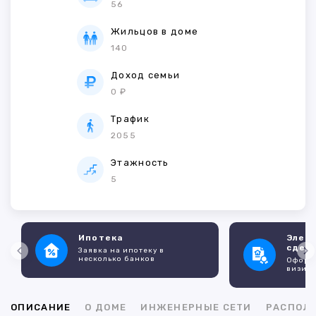
56
Жильцов в доме
140
Доход семьи
0 ₽
Трафик
2055
Этажность
5
Ипотека
Элек
сдел
Заявка на ипотеку в
несколько банков
Оформл
визито
ОПИСАНИЕ
О ДОМЕ
ИНЖЕНЕРНЫЕ СЕТИ
РАСПОЛ