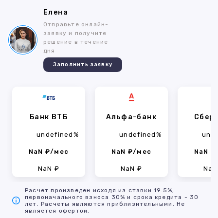
Елена
Отправьте онлайн-
заявку и получите
решение в течение
дня
Заполнить заявку
Банк ВТБ
Альфа-банк
Сбер
undefined%
undefined%
und
NaN ₽/мес
NaN ₽/мес
NaN ₽
NaN ₽
NaN ₽
NaN
Расчет произведен исходя из ставки 19.5%,
первоначального взноса 30% и срока кредита - 30
лет. Расчеты являются приблизительными. Не
является офертой.