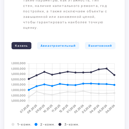
такие параметры, как этажность, тип
стен, наличие капитального ремонта, год
постройки, а также исключаем объекты с
завышенной или заниженной ценой,
чтобы гарантировать наиболее точную
оценку.
Казань
Авиастроительный
Вахитовский
К
1-комн.
2-комн.
3-комн.