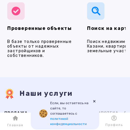
Проверенные объекты
Поиск на карт
В базе только проверенные
Поиск недвижимос
объекты от надежных
Казани, квартиры,
застройщиков и
земельные участки
собственников.
Наши услуги
×
Если, вы остаетесь на
сайте, то
ПРОДАЖА
АРЕНДА
НОВОСТРОЙКИ
ИПОТЕКА
ПР
соглашаетесь с
политикой
конфиденциальности
Каталог
Избранное
Профиль
Главная
ВТОРИЧНАЯ
НОВОСТРОЙКИ