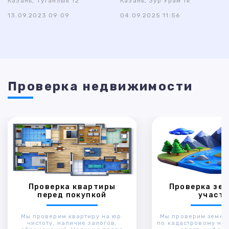
Казань, Туганлык 12
Казань, Зур Урам 1к
13.09.2023 09:09
04.09.2025 11:56
Проверка недвижимости
Проверка квартиры
Проверка зем
перед покупкой
участк
Мы проверим квартиру на юр.
Мы проверим земел
чистоту, наличие залогов,
по кадастровому ном