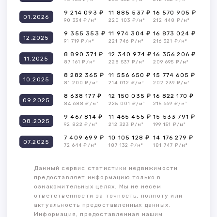
9 214 093 ₽
11 885 537 ₽
16 570 905 ₽
01.2026
90 334 ₽/м²
220 103 ₽/м²
212 448 ₽/м²
9 355 353 ₽
11 974 304 ₽
16 873 024 ₽
12.2025
91 719 ₽/м²
221 746 ₽/м²
216 321 ₽/м²
8 890 371 ₽
12 340 974 ₽
16 356 206 ₽
11.2025
87 161 ₽/м²
228 537 ₽/м²
209 695 ₽/м²
8 282 365 ₽
11 556 650 ₽
15 774 605 ₽
10.2025
81 200 ₽/м²
214 012 ₽/м²
202 239 ₽/м²
8 638 177 ₽
12 150 035 ₽
16 822 170 ₽
09.2025
84 688 ₽/м²
225 001 ₽/м²
215 669 ₽/м²
9 467 814 ₽
11 465 455 ₽
15 533 791 ₽
08.2025
92 822 ₽/м²
212 323 ₽/м²
199 151 ₽/м²
7 409 699 ₽
10 105 128 ₽
14 176 279 ₽
07.2025
72 644 ₽/м²
187 132 ₽/м²
181 747 ₽/м²
Данный сервис статистики недвижимости
предоставляет информацию только в
ознакомительных целях. Мы не несем
ответственности за точность, полноту или
актуальность предоставленных данных.
Информация, предоставленная нашим