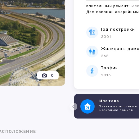
Кпитальный ремонт:
Ис
Дом признан аварийны
Год постройки
2001
Жильцов в дом
265
Трафик
2813
0
Ипотека
Заявка на ипотеку в
несколько банков
АСПОЛОЖЕНИЕ