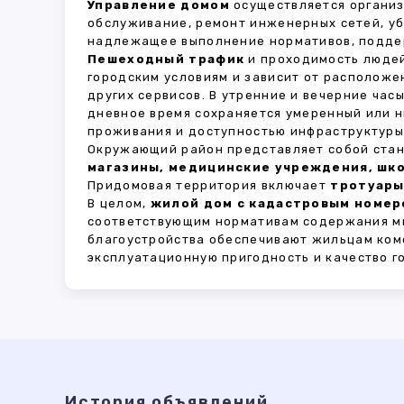
Управление домом
осуществляется органи
обслуживание, ремонт инженерных сетей, у
надлежащее выполнение нормативов, поддер
Пешеходный трафик
и проходимость людей
городским условиям и зависит от расположе
других сервисов. В утренние и вечерние час
дневное время сохраняется умеренный или н
проживания и доступностью инфраструктуры,
Окружающий район представляет собой стан
магазины, медицинские учреждения, шко
Придомовая территория включает
тротуары
В целом,
жилой дом с кадастровым номеро
соответствующим нормативам содержания мн
благоустройства обеспечивают жильцам ком
эксплуатационную пригодность и качество г
История объявлений