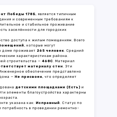
ект Победы 178Б
, является типичным
дения и современным требованиям к
длительное и стабильное проживание
ость заселённости для городских
бство доступа к жилым помещениям. Всего
 помещений
, которые могут
 в доме проживает
265 человек
. Средний
ическим характеристикам района.
рией строительства —
468С
. Материал
ответствует материалу стен
. Эти
 Инженерное обеспечение представлено
 дома —
Не присвоен
, что определяет
удована
детскими площадками (Есть)
и
 Эти элементы благоустройства характерны
возраста.
нте указана как:
Исправный
. Статус по
и потребность в проведении ремонтно-