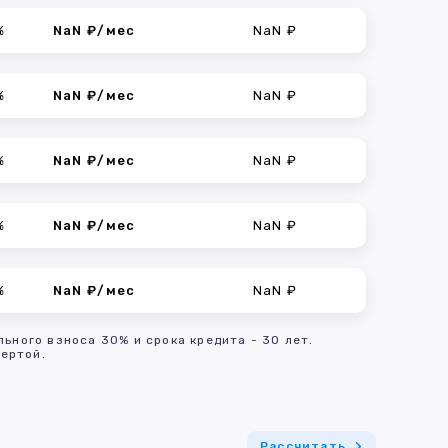
%
NaN ₽/мес
NaN ₽
%
NaN ₽/мес
NaN ₽
%
NaN ₽/мес
NaN ₽
%
NaN ₽/мес
NaN ₽
%
NaN ₽/мес
NaN ₽
льного взноса 30% и срока кредита - 30 лет.
ертой.
Рассчитать