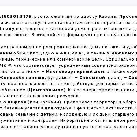
:150301:3175
, расположенный по адресу
Казань, Просп
ойки, соответствующим стандартам своего периода возве
1 году
и относится к категории домов, рассчитанных на 
ия составляет
9 этажей
, что формирует привычную плотн
ивает равномерное распределение входных потоков и удо
щений
общей площадью
6 483.99 м²
, а также
2 нежилых
ивные, технические или коммерческие цели. Официально
716 ₽
, что соответствует усреднённым социально-эконом
яются его типом —
Многоквартирный дом
, а также се
Железобетонные
, фундамент —
Сплошной
, фасад —
Со
ть, прочность и соответствие действующим нормативам.
снабжением (
Центральное
). Класс энергоэффективности
льности использования ресурсов.
но
3 лифтов
(при наличии). Придомовая территория обор
ет базовые условия для отдыха и физической активности.
ованы семьями с детьми, молодёжью и людьми старшего 
луживанием и контролем. Информация о капитальном ремо
 позволяют оценить эксплуатационную готовность здания 