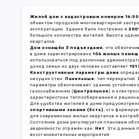
Жилой дом с кадастровым номером 16:50
объектом городской многоквартирной застр
эксплуатации. Здание было построено в
200
большого количества жителей. Высота здан
кварталов.
Дом оснащён 3 подъездами
, что обеспеч
в доме зарегистрировано
106 жилых поме
использоваться под различные администрат
доход семьи из двух человек составляет
151
Конструктивные параметры дома
определ
несущих стен:
Панельные
, тип перекрытий:
параметры обеспечивают зданию устойчивос
газоснабжением (
Центральное
) и электро
характеристики теплосбережения и рациона
Для удобства жителей в доме предусмотре
спортивными зонами (Есть)
, что формиру
для современных жилых кварталов и востреб
Состояние дома регулируется плановым обс
аварийности отражён как:
Нет
. Эти данные
восстановительных мероприятий.