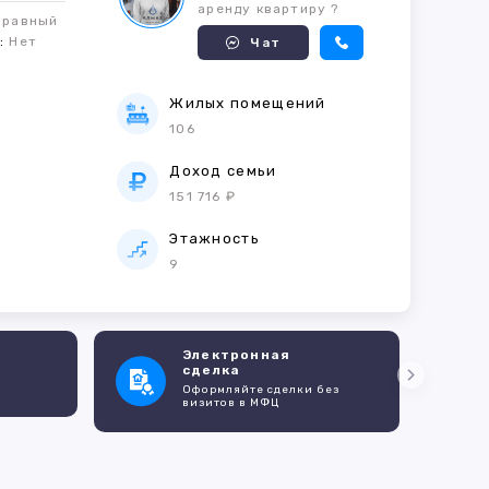
аренду квартиру ?
правный
м:
Нет
Чат
Жилых помещений
106
е
Доход семьи
151 716 ₽
Этажность
9
Электронная
сделка
Оформляйте сделки без
визитов в МФЦ