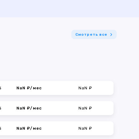
Смотреть все
%
NaN ₽/мес
NaN ₽
%
NaN ₽/мес
NaN ₽
%
NaN ₽/мес
NaN ₽