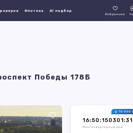
роверка
Ипотека
AI подбор
Избранное
Ч
Проспект Победы 178Б
10 000 
16:50:150301:3
Многоквартирный дом