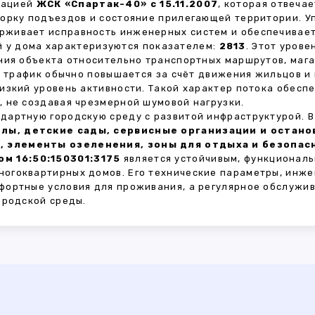
зацией
ЖСК «Спартак-40» с 15.11.2007
, которая отвеча
борку подъездов и состояние прилегающей территории. 
живает исправность инженерных систем и обеспечивает
 у дома характеризуются показателем:
2813
. Этот уров
ния объекта относительно транспортных маршрутов, маг
ы трафик обычно повышается за счёт движения жильцов и
изкий уровень активности. Такой характер потока обес
 не создавая чрезмерной шумовой нагрузки.
дартную городскую среду с развитой инфраструктурой. 
лы, детские сады, сервисные организации и остан
, элементы озеленения, зоны для отдыха и безопа
м 16:50:150301:3175
является устойчивым, функциональ
огоквартирных домов. Его технические параметры, инже
фортные условия для проживания, а регулярное обслужи
ородской среды.