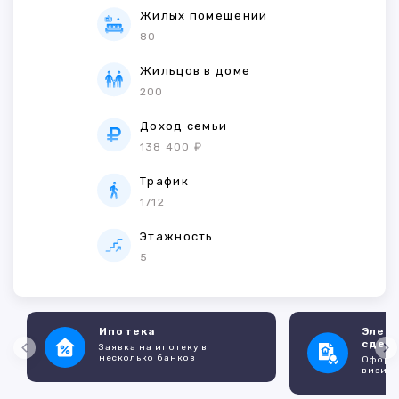
Жилых помещений
80
Жильцов в доме
200
Доход семьи
138 400 ₽
Трафик
1712
Этажность
5
Ипотека
Элек
сдел
Заявка на ипотеку в
несколько банков
Оформл
визито