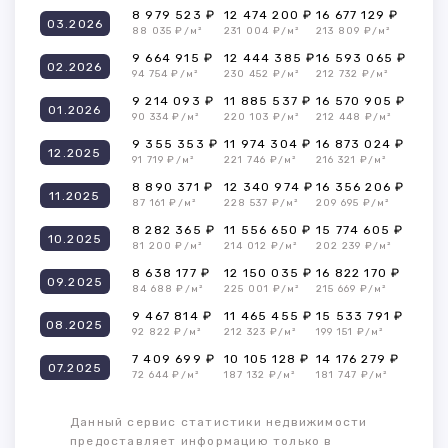
8 979 523 ₽
12 474 200 ₽
16 677 129 ₽
03.2026
88 035 ₽/м²
231 004 ₽/м²
213 809 ₽/м²
9 664 915 ₽
12 444 385 ₽
16 593 065 ₽
02.2026
94 754 ₽/м²
230 452 ₽/м²
212 732 ₽/м²
9 214 093 ₽
11 885 537 ₽
16 570 905 ₽
01.2026
90 334 ₽/м²
220 103 ₽/м²
212 448 ₽/м²
9 355 353 ₽
11 974 304 ₽
16 873 024 ₽
12.2025
91 719 ₽/м²
221 746 ₽/м²
216 321 ₽/м²
8 890 371 ₽
12 340 974 ₽
16 356 206 ₽
11.2025
87 161 ₽/м²
228 537 ₽/м²
209 695 ₽/м²
8 282 365 ₽
11 556 650 ₽
15 774 605 ₽
10.2025
81 200 ₽/м²
214 012 ₽/м²
202 239 ₽/м²
8 638 177 ₽
12 150 035 ₽
16 822 170 ₽
09.2025
84 688 ₽/м²
225 001 ₽/м²
215 669 ₽/м²
9 467 814 ₽
11 465 455 ₽
15 533 791 ₽
08.2025
92 822 ₽/м²
212 323 ₽/м²
199 151 ₽/м²
7 409 699 ₽
10 105 128 ₽
14 176 279 ₽
07.2025
72 644 ₽/м²
187 132 ₽/м²
181 747 ₽/м²
Данный сервис статистики недвижимости
предоставляет информацию только в