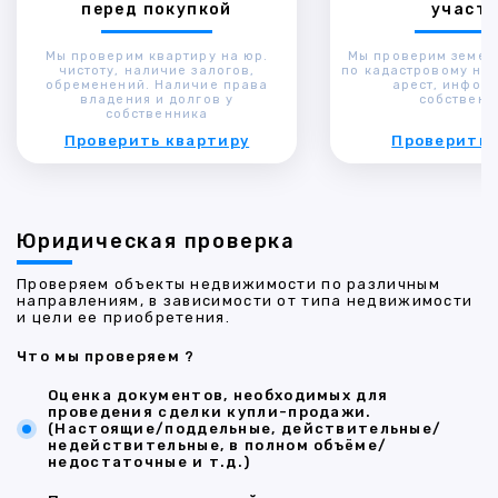
перед покупкой
участк
Мы проверим квартиру на юр.
Мы проверим земел
чистоту, наличие залогов,
по кадастровому ном
обременений. Наличие права
арест, инфор
владения и долгов у
собственн
собственника
Проверить квартиру
Проверить 
Юридическая проверка
Проверяем объекты недвижимости по различным
направлениям, в зависимости от типа недвижимости
и цели ее приобретения.
Что мы проверяем ?
Оценка документов, необходимых для
проведения сделки купли-продажи.
(Настоящие/поддельные, действительные/
недействительные, в полном объёме/
недостаточные и т.д.)