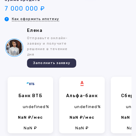
7 000 000 ₽
Как оформить ипотеку
Елена
Отправьте онлайн-
заявку и получите
решение в течение
дня
Заполнить заявку
Банк ВТБ
Альфа-банк
Сбер
undefined%
undefined%
und
NaN ₽/мес
NaN ₽/мес
NaN ₽
NaN ₽
NaN ₽
NaN