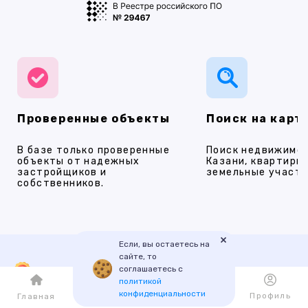
Проверенные объекты
Поиск на карт
В базе только проверенные
Поиск недвижимос
объекты от надежных
Казани, квартиры,
застройщиков и
земельные участки
собственников.
×
Если, вы остаетесь на
сайте, то
Наши услуги
соглашаетесь с
политикой
конфиденциальности
Каталог
Избранное
Профиль
Главная