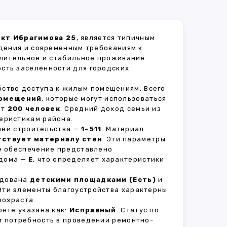
ект Ибрагимова 25
, является типичным
дения и современным требованиям к
длительное и стабильное проживание
ость заселённости для городских
бство доступа к жилым помещениям. Всего
помещений
, которые могут использоваться
ет
200 человек
. Средний доход семьи из
еристикам района.
рией строительства —
1-511
. Материал
тствует материалу стен
. Эти параметры
е обеспечение представлено
 дома —
E
, что определяет характеристики
удована
детскими площадками (Есть)
и
 Эти элементы благоустройства характерны
возраста.
нте указана как:
Исправный
. Статус по
и потребность в проведении ремонтно-