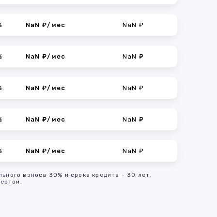
%
NaN ₽/мес
NaN ₽
%
NaN ₽/мес
NaN ₽
%
NaN ₽/мес
NaN ₽
%
NaN ₽/мес
NaN ₽
%
NaN ₽/мес
NaN ₽
льного взноса 30% и срока кредита - 30 лет.
ертой.