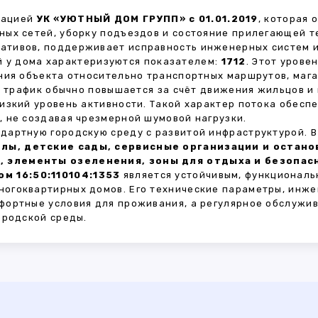
зацией
УК «УЮТНЫЙ ДОМ ГРУПП» с 01.01.2019
, которая 
ных сетей, уборку подъездов и состояние прилегающей 
тивов, поддерживает исправность инженерных систем и
 у дома характеризуются показателем:
1712
. Этот урове
ния объекта относительно транспортных маршрутов, маг
ы трафик обычно повышается за счёт движения жильцов и
изкий уровень активности. Такой характер потока обес
 не создавая чрезмерной шумовой нагрузки.
дартную городскую среду с развитой инфраструктурой. 
лы, детские сады, сервисные организации и остан
, элементы озеленения, зоны для отдыха и безопа
м 16:50:110104:1353
является устойчивым, функциональ
огоквартирных домов. Его технические параметры, инже
фортные условия для проживания, а регулярное обслужи
ородской среды.