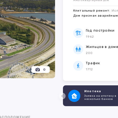
Многоквартирный дом
Кпитальный ремонт:
Ис
Дом признан аварийны
Год постройки
1962
Жильцов в дом
200
Трафик
1712
0
Ипотека
Заявка на ипотеку в
несколько банков
АСПОЛОЖЕНИЕ