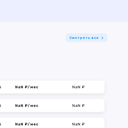
Смотреть все
%
NaN ₽/мес
NaN ₽
%
NaN ₽/мес
NaN ₽
%
NaN ₽/мес
NaN ₽