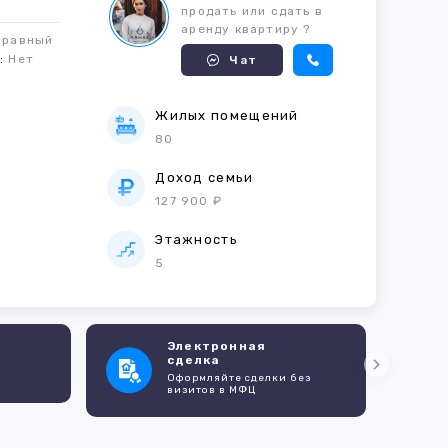
продать или сдать в
аренду квартиру ?
правный
м:
Нет
Чат
Жилых помещений
80
е
Доход семьи
127 900 ₽
Этажность
5
Электронная
сделка
Оформляйте сделки без
визитов в МФЦ