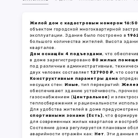
Жилой дом с кадастровым номером 16:50
объектом городской многоквартирной застр
эксплуатации. Здание было построено в
196
большого количества жителей. Высота здан
кварталов.
Дом оснащён 4 подъездами
, что обеспеч
в доме зарегистрировано
80 жилых помещ
под различные административные, техничес
двух человек составляет
127900 ₽
, что соо
Конструктивные параметры дома
определ
несущих стен:
Иные
, тип перекрытий:
Желе
обеспечивают зданию устойчивость, прочно
газоснабжением (
Центральное
) и электро
теплосбережения и рациональности использ
Для удобства жителей в доме предусмотре
спортивными зонами (Есть)
, что формиру
для современных жилых кварталов и востреб
Состояние дома регулируется плановым обс
аварийности отражён как:
Нет
. Эти данные