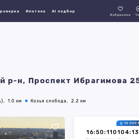
роверка
Ипотека
AI подбор
Избранное
Ч
й р-н, Проспект Ибрагимова 2
),
1.0 км
Козья слобода,
2.2 км
10 000 
16:50:110104:1