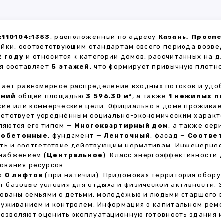
:110104:1353
, расположенный по адресу
Казань, Просп
ойки, соответствующим стандартам своего периода возве
2 году
и относится к категории домов, рассчитанных на 
ия составляет
5 этажей
, что формирует привычную плотн
ивает равномерное распределение входных потоков и удо
ений
общей площадью
3 596.30 м²
, а также
1 нежилых 
кие или коммерческие цели. Официально в доме прожива
тветствует усреднённым социально-экономическим характ
яются его типом —
Многоквартирный дом
, а также се
зобетонные
, фундамент —
Ленточный
, фасад —
Соотве
сть и соответствие действующим нормативам. Инженерно
снабжением (
Центральное
). Класс энергоэффективности
ования ресурсов.
но
0 лифтов
(при наличии). Придомовая территория обор
ет базовые условия для отдыха и физической активности.
ованы семьями с детьми, молодёжью и людьми старшего 
луживанием и контролем. Информация о капитальном ремо
 позволяют оценить эксплуатационную готовность здания 