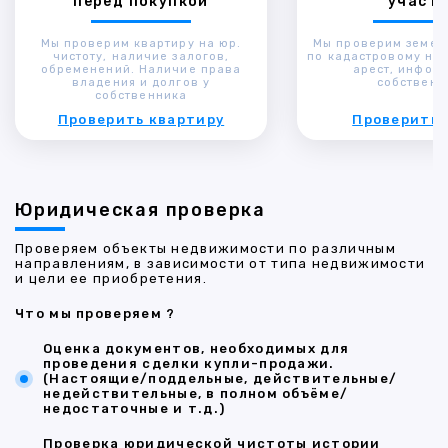
перед покупкой
участк
Мы проверим квартиру на юр.
Мы проверим земел
чистоту, наличие залогов,
по кадастровому ном
обременений. Наличие права
арест, инфор
владения и долгов у
собственн
собственника
Проверить квартиру
Проверить 
Юридическая проверка
Проверяем объекты недвижимости по различным
направлениям, в зависимости от типа недвижимости
и цели ее приобретения.
Что мы проверяем ?
Оценка документов, необходимых для
проведения сделки купли-продажи.
(Настоящие/поддельные, действительные/
недействительные, в полном объёме/
недостаточные и т.д.)
Проверка юридической чистоты истории