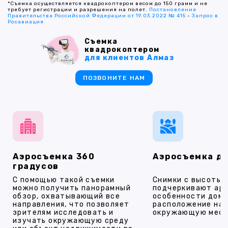
*Съемка осуществляется квадрокоптером весом до 150 грамм и не
требует регистрации и разрешения на полет.
Постановление
Правительства Российской Федерации от 19.03.2022 № 415
-
Запрос в
Росавиация
Съемка
квадрокоптером
для клиентов Алмаз
ПОЗВОНИТЕ НАМ
Аэросъемка 360
Аэросъемка д
градусов
С помощью такой съемки
Снимки с высоты
можно получить панорамный
подчеркивают ар
обзор, охватывающий все
особенности дома
направления, что позволяет
расположение на 
зрителям исследовать и
окружающую мест
изучать окружающую среду