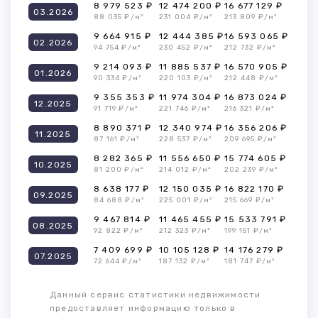
8 979 523 ₽
12 474 200 ₽
16 677 129 ₽
03.2026
88 035 ₽/м²
231 004 ₽/м²
213 809 ₽/м²
9 664 915 ₽
12 444 385 ₽
16 593 065 ₽
02.2026
94 754 ₽/м²
230 452 ₽/м²
212 732 ₽/м²
9 214 093 ₽
11 885 537 ₽
16 570 905 ₽
01.2026
90 334 ₽/м²
220 103 ₽/м²
212 448 ₽/м²
9 355 353 ₽
11 974 304 ₽
16 873 024 ₽
12.2025
91 719 ₽/м²
221 746 ₽/м²
216 321 ₽/м²
8 890 371 ₽
12 340 974 ₽
16 356 206 ₽
11.2025
87 161 ₽/м²
228 537 ₽/м²
209 695 ₽/м²
8 282 365 ₽
11 556 650 ₽
15 774 605 ₽
10.2025
81 200 ₽/м²
214 012 ₽/м²
202 239 ₽/м²
8 638 177 ₽
12 150 035 ₽
16 822 170 ₽
09.2025
84 688 ₽/м²
225 001 ₽/м²
215 669 ₽/м²
9 467 814 ₽
11 465 455 ₽
15 533 791 ₽
08.2025
92 822 ₽/м²
212 323 ₽/м²
199 151 ₽/м²
7 409 699 ₽
10 105 128 ₽
14 176 279 ₽
07.2025
72 644 ₽/м²
187 132 ₽/м²
181 747 ₽/м²
Данный сервис статистики недвижимости
предоставляет информацию только в