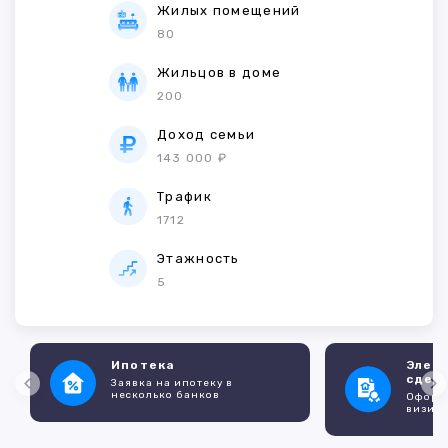
Жилых помещений
80
Жильцов в доме
200
Доход семьи
143 000 ₽
Трафик
1712
Этажность
5
Ипотека
Элек
сдел
Заявка на ипотеку в
несколько банков
Оформл
визито