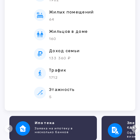
1962
Жилых помещений
64
Жильцов в доме
160
Доход семьи
133 360 ₽
Трафик
1712
Этажность
5
Ипотека
Элек
сдел
Заявка на ипотеку в
несколько банков
Оформл
визито