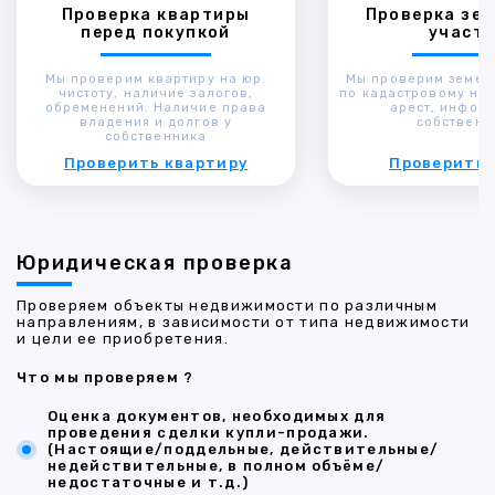
Проверка квартиры
Проверка зем
перед покупкой
участк
Мы проверим квартиру на юр.
Мы проверим земел
чистоту, наличие залогов,
по кадастровому ном
обременений. Наличие права
арест, инфор
владения и долгов у
собственн
собственника
Проверить квартиру
Проверить 
Юридическая проверка
Проверяем объекты недвижимости по различным
направлениям, в зависимости от типа недвижимости
и цели ее приобретения.
Что мы проверяем ?
Оценка документов, необходимых для
проведения сделки купли-продажи.
(Настоящие/поддельные, действительные/
недействительные, в полном объёме/
недостаточные и т.д.)