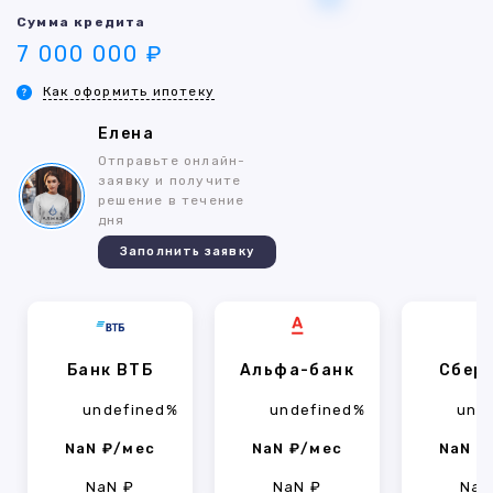
Сумма кредита
7 000 000 ₽
Как оформить ипотеку
Елена
Отправьте онлайн-
заявку и получите
решение в течение
дня
Заполнить заявку
Банк ВТБ
Альфа-банк
Сбер
undefined%
undefined%
und
NaN ₽/мес
NaN ₽/мес
NaN ₽
NaN ₽
NaN ₽
NaN