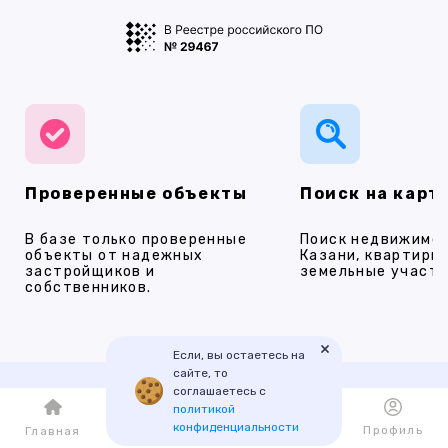
Проверенные объекты
Поиск на карт
В базе только проверенные
Поиск недвижимос
объекты от надежных
Казани, квартиры,
застройщиков и
земельные участки
собственников.
×
Если, вы остаетесь на
сайте, то
соглашаетесь с
политикой
Наши услуги
конфиденциальности
Каталог
Избранное
Профиль
Главная