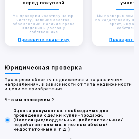
перед покупкой
участк
Мы проверим квартиру на юр.
Мы проверим земел
чистоту, наличие залогов,
по кадастровому ном
обременений. Наличие права
арест, инфор
владения и долгов у
собственн
собственника
Проверить квартиру
Проверить 
Юридическая проверка
Проверяем объекты недвижимости по различным
направлениям, в зависимости от типа недвижимости
и цели ее приобретения.
Что мы проверяем ?
Оценка документов, необходимых для
проведения сделки купли-продажи.
(Настоящие/поддельные, действительные/
недействительные, в полном объёме/
недостаточные и т.д.)