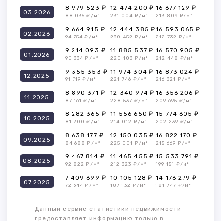
8 979 523 ₽
12 474 200 ₽
16 677 129 ₽
03.2026
88 035 ₽/м²
231 004 ₽/м²
213 809 ₽/м²
9 664 915 ₽
12 444 385 ₽
16 593 065 ₽
02.2026
94 754 ₽/м²
230 452 ₽/м²
212 732 ₽/м²
9 214 093 ₽
11 885 537 ₽
16 570 905 ₽
01.2026
90 334 ₽/м²
220 103 ₽/м²
212 448 ₽/м²
9 355 353 ₽
11 974 304 ₽
16 873 024 ₽
12.2025
91 719 ₽/м²
221 746 ₽/м²
216 321 ₽/м²
8 890 371 ₽
12 340 974 ₽
16 356 206 ₽
11.2025
87 161 ₽/м²
228 537 ₽/м²
209 695 ₽/м²
8 282 365 ₽
11 556 650 ₽
15 774 605 ₽
10.2025
81 200 ₽/м²
214 012 ₽/м²
202 239 ₽/м²
8 638 177 ₽
12 150 035 ₽
16 822 170 ₽
09.2025
84 688 ₽/м²
225 001 ₽/м²
215 669 ₽/м²
9 467 814 ₽
11 465 455 ₽
15 533 791 ₽
08.2025
92 822 ₽/м²
212 323 ₽/м²
199 151 ₽/м²
7 409 699 ₽
10 105 128 ₽
14 176 279 ₽
07.2025
72 644 ₽/м²
187 132 ₽/м²
181 747 ₽/м²
Данный сервис статистики недвижимости
предоставляет информацию только в