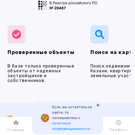
Проверенные объекты
Поиск на карт
В базе только проверенные
Поиск недвижимос
объекты от надежных
Казани, квартиры,
застройщиков и
земельные участки
собственников.
×
Если, вы остаетесь на
сайте, то
соглашаетесь с
Наши услуги
политикой
конфиденциальности
Каталог
Избранное
Профиль
Главная