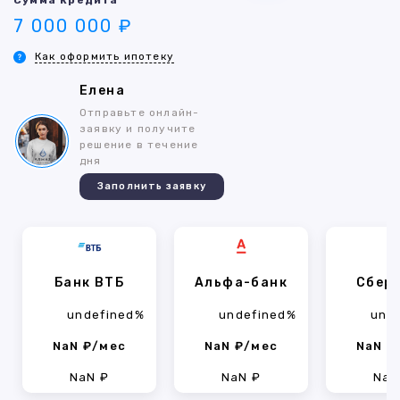
Сумма кредита
7 000 000 ₽
Как оформить ипотеку
Елена
Отправьте онлайн-
заявку и получите
решение в течение
дня
Заполнить заявку
Банк ВТБ
Альфа-банк
Сбер
undefined%
undefined%
und
NaN ₽/мес
NaN ₽/мес
NaN ₽
NaN ₽
NaN ₽
NaN