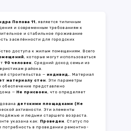
ндра Попова 11
, является типичным
дения и современным требованиям к
длительное и стабильное проживание
ость заселённости для городских
бство доступа к жилым помещениям. Всего
помещений
, которые могут использоваться
ет
90 человек
. Средний доход семьи из
теристикам района.
рией строительства —
индивид.
. Материал
ет материалу стен
. Эти параметры
е обеспечение представлено
 дома —
Не присвоен
, что определяет
удована
детскими площадками (Не
ческой активности. Эти элементы
олодёжью и людьми старшего возраста.
нте указана как:
Проведен
. Статус по
и потребность в проведении ремонтно-