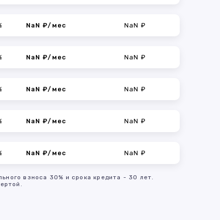
%
NaN ₽/мес
NaN ₽
%
NaN ₽/мес
NaN ₽
%
NaN ₽/мес
NaN ₽
%
NaN ₽/мес
NaN ₽
%
NaN ₽/мес
NaN ₽
льного взноса 30% и срока кредита - 30 лет.
ертой.