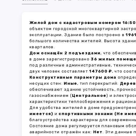
Жилой дом с кадастровым номером 16:50
объектом городской многоквартирной застр
эксплуатации. Здание было построено в
196
большого количества жителей. Высота здан
кварталов.
Дом оснащён 2 подъездами
, что обеспеч
в доме зарегистрировано
36 жилых помещ
под различные административные, техничес
двух человек составляет
147600 ₽
, что соо
Конструктивные параметры дома
определ
несущих стен:
Иные
, тип перекрытий:
Дерев
обеспечивают зданию устойчивость, прочно
газоснабжением (
Центральное
) и электро
характеристики теплосбережения и рациона
Для удобства жителей в доме предусмотре
имеется)
и
спортивными зонами (Не име
благоустройства характерны для современны
Состояние дома регулируется плановым обс
аварийности отражён как:
Нет
. Эти данные