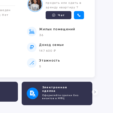
продать или сдать в
аренду квартиру ?
оведен
м:
Нет
Чат
Жилых помещений
36
е
Доход семьи
147 600 ₽
Этажность
5
Электронная
сделка
Оформляйте сделки без
визитов в МФЦ