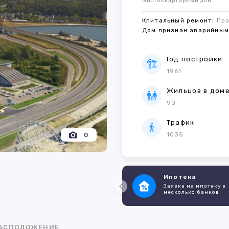
Многоквартирный дом
Кпитальный ремонт:
Пр
Дом признан аварийны
Год постройки
1961
Жильцов в дом
90
Трафик
1035
0
Ипотека
Заявка на ипотеку в
несколько банков
АСПОЛОЖЕНИЕ