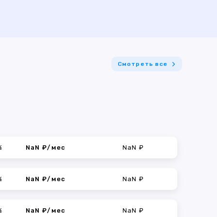
Смотреть все
%
NaN ₽/мес
NaN ₽
%
NaN ₽/мес
NaN ₽
%
NaN ₽/мес
NaN ₽