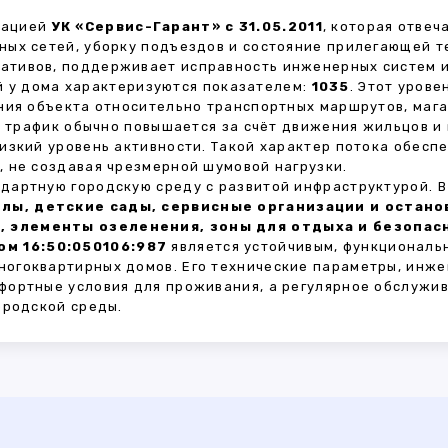
зацией
УК «Сервис-Гарант» с 31.05.2011
, которая отве
ных сетей, уборку подъездов и состояние прилегающей 
тивов, поддерживает исправность инженерных систем и
 у дома характеризуются показателем:
1035
. Этот уров
ния объекта относительно транспортных маршрутов, маг
ы трафик обычно повышается за счёт движения жильцов и
изкий уровень активности. Такой характер потока обес
 не создавая чрезмерной шумовой нагрузки.
дартную городскую среду с развитой инфраструктурой. 
лы, детские сады, сервисные организации и остан
, элементы озеленения, зоны для отдыха и безопа
м 16:50:050106:987
является устойчивым, функциональ
огоквартирных домов. Его технические параметры, инже
фортные условия для проживания, а регулярное обслужи
ородской среды.