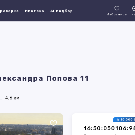
роверка
Ипотека
AI подбор
Избранное
Ч
лександра Попова 11
,
4.6 км
10 000 
16:50:050106:9