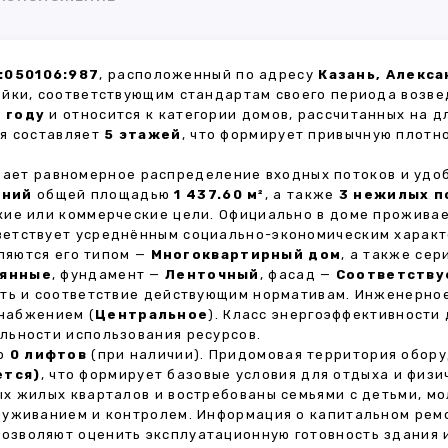
:050106:987
, расположенный по адресу
Казань, Алекса
ойки, соответствующим стандартам своего периода возве
1 году
и относится к категории домов, рассчитанных на 
ия составляет
5 этажей
, что формирует привычную плотн
ивает равномерное распределение входных потоков и удо
ений
общей площадью
1 437.60 м²
, а также
3 нежилых 
кие или коммерческие цели. Официально в доме прожива
тветствует усреднённым социально-экономическим харак
яются его типом —
Многоквартирный дом
, а также се
янные
, фундамент —
Ленточный
, фасад —
Соответству
сть и соответствие действующим нормативам. Инженерно
снабжением (
Центральное
). Класс энергоэффективности
льности использования ресурсов.
но
0 лифтов
(при наличии). Придомовая территория обор
ется)
, что формирует базовые условия для отдыха и физи
х жилых кварталов и востребованы семьями с детьми, м
луживанием и контролем. Информация о капитальном ремо
 позволяют оценить эксплуатационную готовность здания 