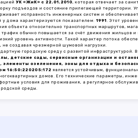
зацией
УК «ЖиК» с 22.01.2010
, которая отвечает за сан
борку подъездов и состояние прилегающей территории. 
живает исправность инженерных систем и обеспечивает
 у дома характеризуются показателем:
1991
. Этот урове
ния объекта относительно транспортных маршрутов, маг
ы трафик обычно повышается за счёт движения жильцов и
изкий уровень активности. Такой характер потока обес
 не создавая чрезмерной шумовой нагрузки.
дартную городскую среду с развитой инфраструктурой. 
лы, детские сады, сервисные организации и остан
, элементы озеленения, зоны для отдыха и безопа
м 16:50:220205:172
является устойчивым, функциональ
огоквартирных домов. Его технические параметры, инже
фортные условия для проживания, а регулярное обслужи
ородской среды.