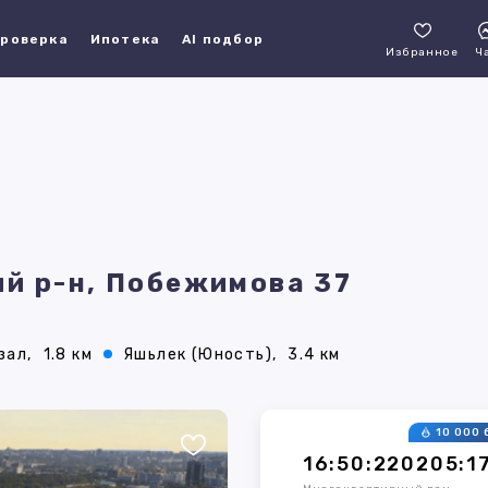
роверка
Ипотека
AI подбор
Избранное
Ч
й р-н, Побежимова 37
зал,
1.8 км
Яшьлек (Юность),
3.4 км
10 000 
16:50:220205:1