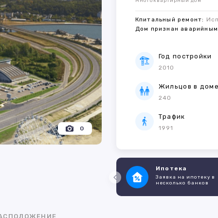
Многоквартирный дом
Кпитальный ремонт:
Ис
Дом признан аварийны
Год постройки
2010
Жильцов в дом
240
Трафик
1991
0
Ипотека
Заявка на ипотеку в
несколько банков
АСПОЛОЖЕНИЕ