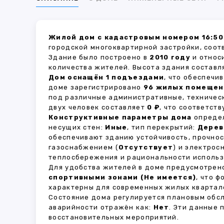
Жилой дом с кадастровым номером 16:50
городской многоквартирной застройки, соот
Здание было построено в
2010 году
и относ
количества жителей. Высота здания состав
Дом оснащён 1 подъездами
, что обеспечи
доме зарегистрировано
96 жилых помещен
под различные административные, техничес
двух человек составляет
0 ₽
, что соответст
Конструктивные параметры дома
определ
несущих стен:
Иные
, тип перекрытий:
Дерев
обеспечивают зданию устойчивость, прочно
газоснабжением (
Отсутствует
) и электрос
теплосбережения и рациональности использ
Для удобства жителей в доме предусмотре
спортивными зонами (Не имеется)
, что 
характерны для современных жилых квартало
Состояние дома регулируется плановым обс
аварийности отражён как:
Нет
. Эти данные
восстановительных мероприятий.