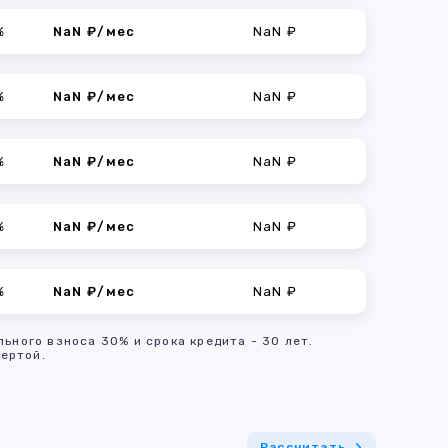
%
NaN ₽/мес
NaN ₽
%
NaN ₽/мес
NaN ₽
%
NaN ₽/мес
NaN ₽
%
NaN ₽/мес
NaN ₽
%
NaN ₽/мес
NaN ₽
льного взноса 30% и срока кредита - 30 лет.
ертой.
Рассчитать