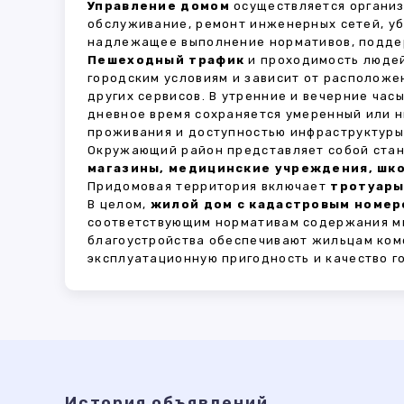
Управление домом
осуществляется органи
обслуживание, ремонт инженерных сетей, у
надлежащее выполнение нормативов, поддер
Пешеходный трафик
и проходимость людей
городским условиям и зависит от расположе
других сервисов. В утренние и вечерние час
дневное время сохраняется умеренный или н
проживания и доступностью инфраструктуры,
Окружающий район представляет собой стан
магазины, медицинские учреждения, шко
Придомовая территория включает
тротуары
В целом,
жилой дом с кадастровым номеро
соответствующим нормативам содержания мн
благоустройства обеспечивают жильцам ком
эксплуатационную пригодность и качество г
История объявлений