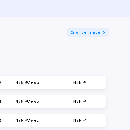
Смотреть все
%
NaN ₽/мес
NaN ₽
%
NaN ₽/мес
NaN ₽
%
NaN ₽/мес
NaN ₽