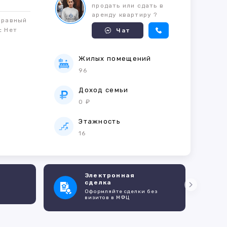
продать или сдать в
аренду квартиру ?
правный
м:
Нет
Чат
Жилых помещений
96
е
Доход семьи
0 ₽
Этажность
16
Электронная
сделка
Оформляйте сделки без
визитов в МФЦ