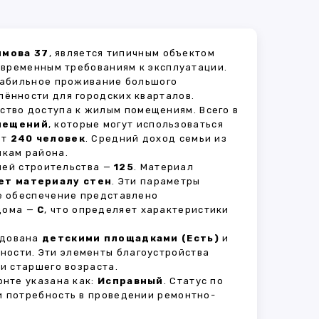
имова 37
, является типичным объектом
овременным требованиям к эксплуатации.
стабильное проживание большого
лённости для городских кварталов.
ство доступа к жилым помещениям. Всего в
мещений
, которые могут использоваться
ет
240 человек
. Средний доход семьи из
икам района.
рией строительства —
125
. Материал
ет материалу стен
. Эти параметры
е обеспечение представлено
 дома —
C
, что определяет характеристики
удована
детскими площадками (Есть)
и
вности. Эти элементы благоустройства
и старшего возраста.
нте указана как:
Исправный
. Статус по
и потребность в проведении ремонтно-