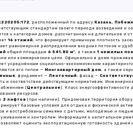
:220205:172
, расположенный по адресу
Казань, Побеж
ветствующим стандартам своего периода возведения и с
ится к категории домов, рассчитанных на длительное и 
ляет
16 этажей
, что формирует привычную плотность засе
вает равномерное распределение входных потоков и удоб
ий
общей площадью
6 541.80 м²
, а также
1 нежилых по
кие или коммерческие цели. Официально в доме прожива
вует усреднённым социально-экономическим характерист
яются его типом —
Многоквартирный дом
, а также се
янные
, фундамент —
Ленточный
, фасад —
Соответству
сть и соответствие действующим нормативам. Инженерно
набжением (
Центральное
). Класс энергоэффективности
ования ресурсов.
но
2 лифтов
(при наличии). Придомовая территория обор
формирует базовые условия для отдыха и физической акти
в и востребованы семьями с детьми, молодёжью и людьм
луживанием и контролем. Информация о капитальном ремо
 позволяют оценить эксплуатационную готовность здания 