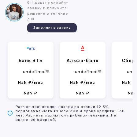
Отправьте онлайн-
заявку и получите
решение в течение
дня
Заполнить заявку
Банк ВТБ
Альфа-банк
Сбер
undefined%
undefined%
und
NaN ₽/мес
NaN ₽/мес
NaN ₽
NaN ₽
NaN ₽
NaN
Расчет произведен исходя из ставки 19.5%,
первоначального взноса 30% и срока кредита - 30
лет. Расчеты являются приблизительными. Не
является офертой.