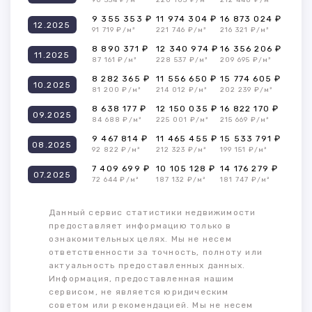
90 334 ₽/м²
220 103 ₽/м²
212 448 ₽/м²
9 355 353 ₽
11 974 304 ₽
16 873 024 ₽
12.2025
91 719 ₽/м²
221 746 ₽/м²
216 321 ₽/м²
8 890 371 ₽
12 340 974 ₽
16 356 206 ₽
11.2025
87 161 ₽/м²
228 537 ₽/м²
209 695 ₽/м²
8 282 365 ₽
11 556 650 ₽
15 774 605 ₽
10.2025
81 200 ₽/м²
214 012 ₽/м²
202 239 ₽/м²
8 638 177 ₽
12 150 035 ₽
16 822 170 ₽
09.2025
84 688 ₽/м²
225 001 ₽/м²
215 669 ₽/м²
9 467 814 ₽
11 465 455 ₽
15 533 791 ₽
08.2025
92 822 ₽/м²
212 323 ₽/м²
199 151 ₽/м²
7 409 699 ₽
10 105 128 ₽
14 176 279 ₽
07.2025
72 644 ₽/м²
187 132 ₽/м²
181 747 ₽/м²
Данный сервис статистики недвижимости
предоставляет информацию только в
ознакомительных целях. Мы не несем
ответственности за точность, полноту или
актуальность предоставленных данных.
Информация, предоставленная нашим
сервисом, не является юридическим
советом или рекомендацией. Мы не несем