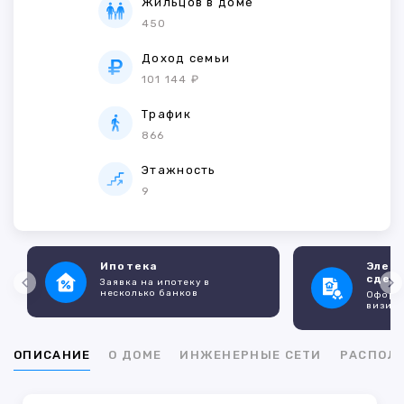
Жильцов в доме
450
Доход семьи
101 144 ₽
Трафик
866
Этажность
9
Ипотека
Элек
сдел
Заявка на ипотеку в
несколько банков
Оформл
визито
ОПИСАНИЕ
О ДОМЕ
ИНЖЕНЕРНЫЕ СЕТИ
РАСПОЛ