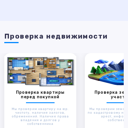
Проверка недвижимости
Проверка квартиры
Проверка зем
перед покупкой
участк
Мы проверим квартиру на юр.
Мы проверим земел
чистоту, наличие залогов,
по кадастровому ном
обременений. Наличие права
арест, инфор
владения и долгов у
собственн
собственника