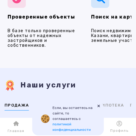
Проверенные объекты
Поиск на карт
В базе только проверенные
Поиск недвижимос
объекты от надежных
Казани, квартиры,
застройщиков и
земельные участки
собственников.
Наши услуги
×
ПРОДАЖА
АРЕНДА
НОВОСТРОЙКИ
ИПОТЕКА
ПР
Если, вы остаетесь на
сайте, то
соглашаетесь с
ВТОРИЧНАЯ
НОВОСТРОЙКИ
политикой
конфиденциальности
Каталог
Избранное
Профиль
Главная
1-комнатные
1-комнатные