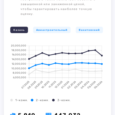
завышенной или заниженной ценой,
чтобы гарантировать наиболее точную
оценку.
Казань
Авиастроительный
Вахитовский
К
1-комн.
2-комн.
3-комн.