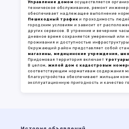
Управление домом
осуществляется органи
техническое обслуживание, ремонт инженер
обеспечивает надлежащее выполнение норма
Пешеходный трафик
и проходимость людей
городским условиям и зависит от расположе
других сервисов. В утренние и вечерние час
дневное время сохраняется умеренный или н
проживания и доступностью инфраструктуры,
Окружающий район представляет собой стан
магазины, медицинские учреждения, шко
Придомовая территория включает
тротуары
В целом,
жилой дом с кадастровым номеро
соответствующим нормативам содержания мн
благоустройства обеспечивают жильцам ком
эксплуатационную пригодность и качество г
История объявлений