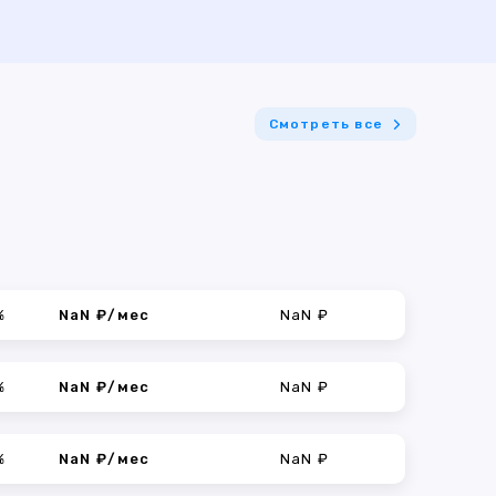
Смотреть все
%
NaN ₽/мес
NaN ₽
%
NaN ₽/мес
NaN ₽
%
NaN ₽/мес
NaN ₽