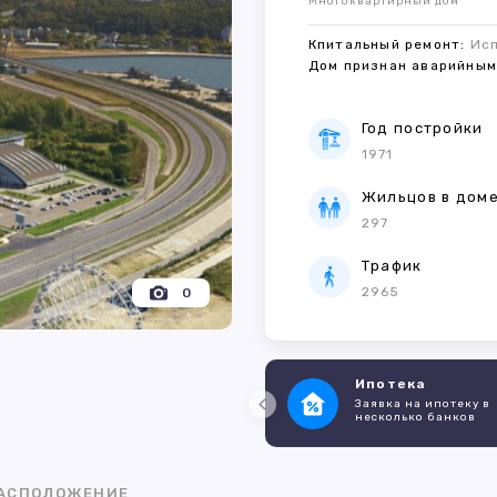
Многоквартирный дом
Кпитальный ремонт:
Ис
Дом признан аварийны
Год постройки
1971
Жильцов в дом
297
Трафик
2965
0
Ипотека
Заявка на ипотеку в
несколько банков
АСПОЛОЖЕНИЕ