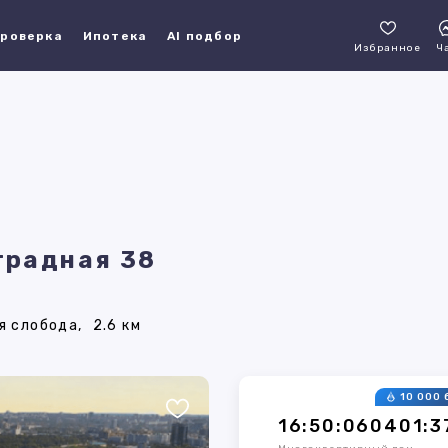
роверка
Ипотека
AI подбор
Избранное
Ч
традная 38
я слобода,
2.6 км
10 000 
16:50:060401:3