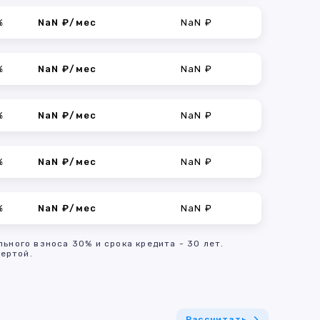
%
NaN ₽/мес
NaN ₽
%
NaN ₽/мес
NaN ₽
%
NaN ₽/мес
NaN ₽
%
NaN ₽/мес
NaN ₽
%
NaN ₽/мес
NaN ₽
льного взноса 30% и срока кредита - 30 лет.
ертой.
Рассчитать