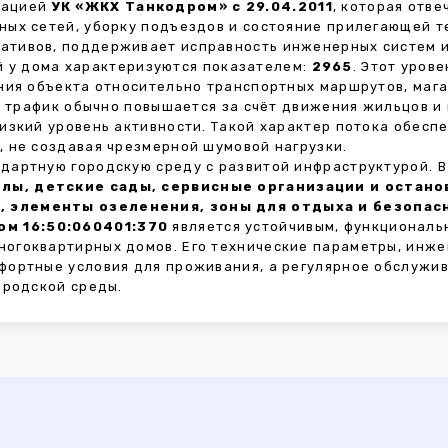
зацией
УК «ЖКХ Танкодром» с 29.04.2011
, которая отв
ных сетей, уборку подъездов и состояние прилегающей 
тивов, поддерживает исправность инженерных систем и
 у дома характеризуются показателем:
2965
. Этот уров
ния объекта относительно транспортных маршрутов, маг
ы трафик обычно повышается за счёт движения жильцов и
изкий уровень активности. Такой характер потока обес
 не создавая чрезмерной шумовой нагрузки.
дартную городскую среду с развитой инфраструктурой. 
лы, детские сады, сервисные организации и остан
, элементы озеленения, зоны для отдыха и безопа
м 16:50:060401:370
является устойчивым, функциональ
огоквартирных домов. Его технические параметры, инже
фортные условия для проживания, а регулярное обслужи
ородской среды.