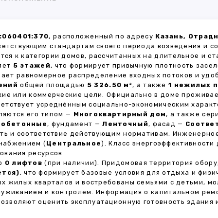
:060401:370
, расположенный по адресу
Казань, Отрадн
ветствующим стандартам своего периода возведения и с
тся к категории домов, рассчитанных на длительное и с
ляет
5 этажей
, что формирует привычную плотность засел
ивает равномерное распределение входных потоков и удо
ений
общей площадью
5 326.50 м²
, а также
1 нежилых 
кие или коммерческие цели. Официально в доме прожива
тветствует усреднённым социально-экономическим характ
яются его типом —
Многоквартирный дом
, а также се
зобетонные
, фундамент —
Ленточный
, фасад —
Соотве
сть и соответствие действующим нормативам. Инженерно
снабжением (
Центральное
). Класс энергоэффективности
ования ресурсов.
но
0 лифтов
(при наличии). Придомовая территория обор
ется)
, что формирует базовые условия для отдыха и физи
х жилых кварталов и востребованы семьями с детьми, м
луживанием и контролем. Информация о капитальном ремо
 позволяют оценить эксплуатационную готовность здания 