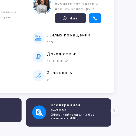
продать или сдать в
аренду квартиру ?
правный
м:
Нет
Чат
Жилых помещений
119
е
Доход семьи
168 000 ₽
Этажность
5
Электронная
сделка
Оформляйте сделки без
визитов в МФЦ