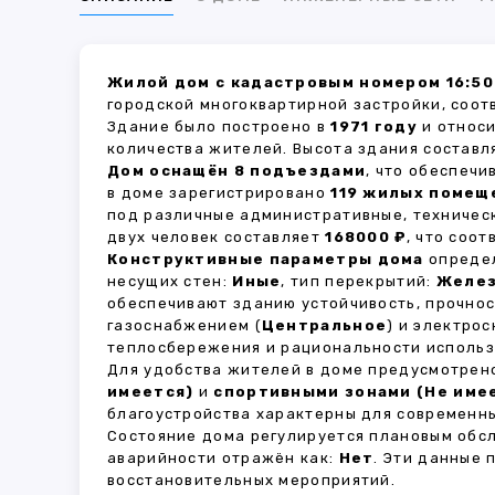
Жилой дом с кадастровым номером 16:50
городской многоквартирной застройки, соот
Здание было построено в
1971 году
и относи
количества жителей. Высота здания состав
Дом оснащён 8 подъездами
, что обеспеч
в доме зарегистрировано
119 жилых помещ
под различные административные, техничес
двух человек составляет
168000 ₽
, что соо
Конструктивные параметры дома
определ
несущих стен:
Иные
, тип перекрытий:
Желе
обеспечивают зданию устойчивость, прочно
газоснабжением (
Центральное
) и электро
теплосбережения и рациональности использ
Для удобства жителей в доме предусмотре
имеется)
и
спортивными зонами (Не име
благоустройства характерны для современны
Состояние дома регулируется плановым обс
аварийности отражён как:
Нет
. Эти данные
восстановительных мероприятий.