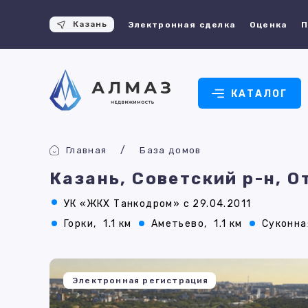
Казань
Электронная сделка
Оценка
П
КАТАЛОГ
Главная
База домов
Казань, Советский р-н, О
УК «ЖКХ Танкодром» с 29.04.2011
Горки,
1.1 км
Аметьево,
1.1 км
Суконна
Электронная регистрация