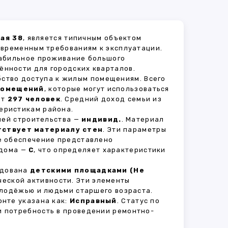
ая 38
, является типичным объектом
овременным требованиям к эксплуатации.
табильное проживание большого
ённости для городских кварталов.
бство доступа к жилым помещениям. Всего
помещений
, которые могут использоваться
ет
297 человек
. Средний доход семьи из
еристикам района.
рией строительства —
индивид.
. Материал
тствует материалу стен
. Эти параметры
е обеспечение представлено
 дома —
C
, что определяет характеристики
удована
детскими площадками (Не
ческой активности. Эти элементы
олодёжью и людьми старшего возраста.
нте указана как:
Исправный
. Статус по
и потребность в проведении ремонтно-