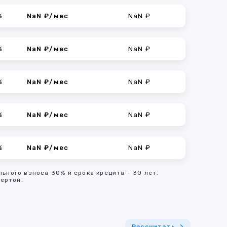
%
NaN ₽/мес
NaN ₽
%
NaN ₽/мес
NaN ₽
%
NaN ₽/мес
NaN ₽
%
NaN ₽/мес
NaN ₽
%
NaN ₽/мес
NaN ₽
льного взноса 30% и срока кредита - 30 лет.
ертой.
Рассчитать