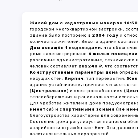
Жилой дом с кадастровым номером 16:50
городской многоквартирной застройки, соот
Здание было построено в
2004 году
и относ
количества жителей. Высота здания состав
Дом оснащён 1 подъездами
, что обеспечи
доме зарегистрировано
6 жилых помещени
различные административные, технические 
человек составляет
282240 ₽
, что соответ
Конструктивные параметры дома
определ
несущих стен:
Кирпич
, тип перекрытий:
Жел
зданию устойчивость, прочность и соответ
(
Центральное
) и электроснабжением (
Цен
теплосбережения и рациональности использ
Для удобства жителей в доме предусмотре
имеется)
и
спортивными зонами (Не име
благоустройства характерны для современны
Состояние дома регулируется плановым обс
аварийности отражён как:
Нет
. Эти данные
восстановительных мероприятий.