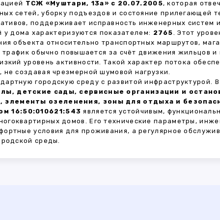
зацией
ТСЖ «Муштари, 13а» с 20.07.2005
, которая отв
ных сетей, уборку подъездов и состояние прилегающей 
тивов, поддерживает исправность инженерных систем и
 у дома характеризуются показателем:
2765
. Этот уров
ния объекта относительно транспортных маршрутов, маг
ы трафик обычно повышается за счёт движения жильцов и
изкий уровень активности. Такой характер потока обес
 не создавая чрезмерной шумовой нагрузки.
дартную городскую среду с развитой инфраструктурой. 
лы, детские сады, сервисные организации и остан
, элементы озеленения, зоны для отдыха и безопа
м 16:50:010621:543
является устойчивым, функциональ
огоквартирных домов. Его технические параметры, инже
фортные условия для проживания, а регулярное обслужи
ородской среды.