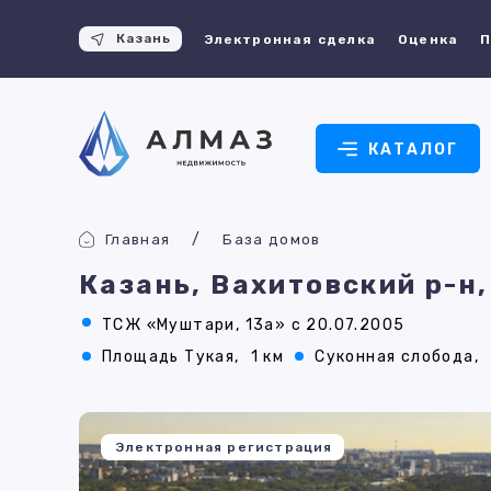
Казань
Электронная сделка
Оценка
П
КАТАЛОГ
Главная
База домов
Казань, Вахитовский р-н
ТСЖ «Муштари, 13а» с 20.07.2005
Площадь Тукая,
1 км
Суконная слобода,
Электронная регистрация