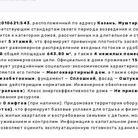
:010621:543
, расположенный по адресу
Казань, Муштар
ветствующим стандартам своего периода возведения и с
ится к категории домов, рассчитанных на длительное и 
ляет
5 этажей
, что формирует привычную плотность засел
вает равномерное распределение входных потоков и удоб
й
общей площадью
643.80 м²
, а также
4 нежилых поме
или коммерческие цели. Официально в доме проживает
15
ствует усреднённым социально-экономическим характерис
яются его типом —
Многоквартирный дом
, а также се
езобетонные
, фундамент —
Сплошной
, фасад —
Оштук
ствие действующим нормативам. Инженерное обеспечение
тральное
). Класс энергоэффективности дома —
Не присв
ования ресурсов.
но
0 лифтов
(при наличии). Придомовая территория обор
ется)
, что формирует базовые условия для отдыха и физи
х жилых кварталов и востребованы семьями с детьми, м
луживанием и контролем. Информация о капитальном ремо
 позволяют оценить эксплуатационную готовность здания 