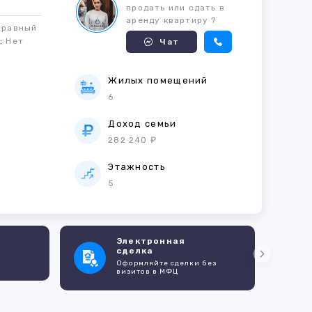
продать или сдать в
аренду квартиру ?
правный
м:
Нет
Чат
Жилых помещений
6
е
Доход семьи
282 240 ₽
Этажность
5
Электронная
сделка
Оформляйте сделки без
визитов в МФЦ