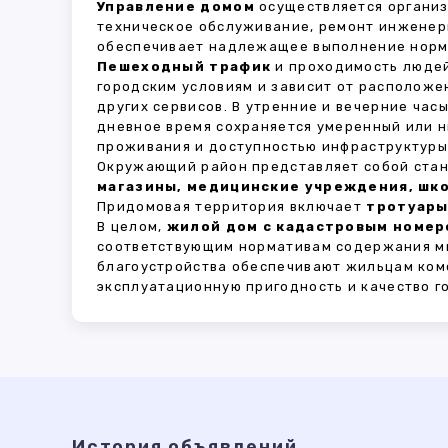
Управление домом
осуществляется органи
техническое обслуживание, ремонт инженер
обеспечивает надлежащее выполнение норма
Пешеходный трафик
и проходимость людей
городским условиям и зависит от расположе
других сервисов. В утренние и вечерние час
дневное время сохраняется умеренный или н
проживания и доступностью инфраструктуры,
Окружающий район представляет собой стан
магазины, медицинские учреждения, шко
Придомовая территория включает
тротуары
В целом,
жилой дом с кадастровым номеро
соответствующим нормативам содержания мн
благоустройства обеспечивают жильцам ком
эксплуатационную пригодность и качество г
История объявлений