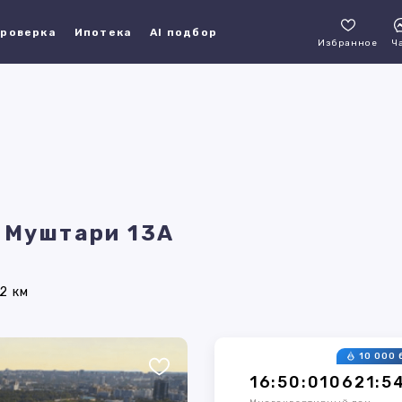
роверка
Ипотека
AI подбор
Избранное
Ч
, Муштари 13А
2 км
10 000 
16:50:010621:5