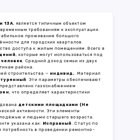
и 13А
, является типичным объектом
овременным требованиям к эксплуатации.
стабильное проживание большого
ённости для городских кварталов.
ство доступа к жилым помещениям. Всего в
щений
, которые могут использоваться под
 человек
. Средний доход семьи из двух
тикам района.
рией строительства —
индивид.
. Материал
атуренный
. Эти параметры обеспечивают
 представлено газоснабжением
оен
, что определяет характеристики
удована
детскими площадками (Не
ческой активности. Эти элементы
олодёжью и людьми старшего возраста.
нте указана как:
Исправный
. Статус по
и потребность в проведении ремонтно-