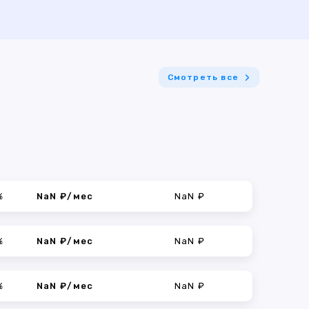
Смотреть все
%
NaN ₽/мес
NaN ₽
%
NaN ₽/мес
NaN ₽
%
NaN ₽/мес
NaN ₽