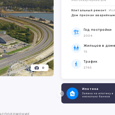
Многоквартирный дом
Кпитальный ремонт:
Ис
Дом признан аварийны
Год постройки
2004
Жильцов в дом
15
Трафик
2765
0
Ипотека
Заявка на ипотеку в
несколько банков
АСПОЛОЖЕНИЕ