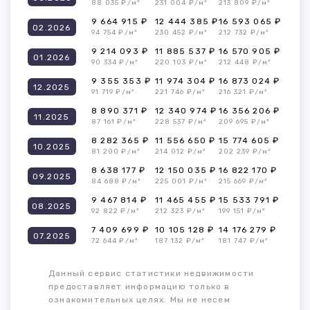
88 035 ₽/м²
231 004 ₽/м²
213 809 ₽/м²
9 664 915 ₽
12 444 385 ₽
16 593 065 ₽
02.2026
94 754 ₽/м²
230 452 ₽/м²
212 732 ₽/м²
9 214 093 ₽
11 885 537 ₽
16 570 905 ₽
01.2026
90 334 ₽/м²
220 103 ₽/м²
212 448 ₽/м²
9 355 353 ₽
11 974 304 ₽
16 873 024 ₽
12.2025
91 719 ₽/м²
221 746 ₽/м²
216 321 ₽/м²
8 890 371 ₽
12 340 974 ₽
16 356 206 ₽
11.2025
87 161 ₽/м²
228 537 ₽/м²
209 695 ₽/м²
8 282 365 ₽
11 556 650 ₽
15 774 605 ₽
10.2025
81 200 ₽/м²
214 012 ₽/м²
202 239 ₽/м²
8 638 177 ₽
12 150 035 ₽
16 822 170 ₽
09.2025
84 688 ₽/м²
225 001 ₽/м²
215 669 ₽/м²
9 467 814 ₽
11 465 455 ₽
15 533 791 ₽
08.2025
92 822 ₽/м²
212 323 ₽/м²
199 151 ₽/м²
7 409 699 ₽
10 105 128 ₽
14 176 279 ₽
07.2025
72 644 ₽/м²
187 132 ₽/м²
181 747 ₽/м²
Данный сервис статистики недвижимости
предоставляет информацию только в
ознакомительных целях. Мы не несем