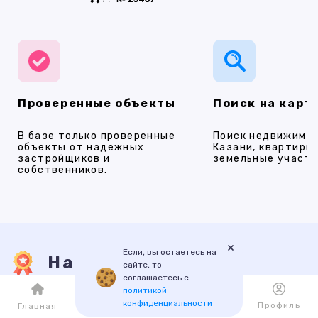
Проверенные объекты
Поиск на карт
В базе только проверенные
Поиск недвижимос
объекты от надежных
Казани, квартиры,
застройщиков и
земельные участки
собственников.
×
Если, вы остаетесь на
Наши услуги
сайте, то
соглашаетесь с
политикой
конфиденциальности
Каталог
Избранное
Профиль
Главная
ПРОДАЖА
АРЕНДА
НОВОСТРОЙКИ
ИПОТЕКА
ПР