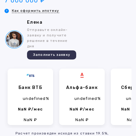
7 000 000 ₽
Как оформить ипотеку
Елена
Отправьте онлайн-
заявку и получите
решение в течение
дня
Заполнить заявку
Банк ВТБ
Альфа-банк
Сбер
undefined%
undefined%
und
NaN ₽/мес
NaN ₽/мес
NaN ₽
NaN ₽
NaN ₽
NaN
Расчет произведен исходя из ставки 19.5%,