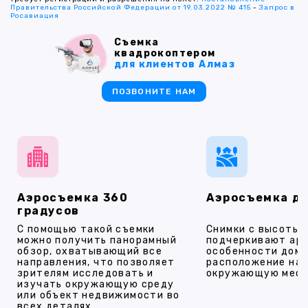
Правительства Российской Федерации от 19.03.2022 № 415
-
Запрос в
Росавиация
Съемка
квадрокоптером
для клиентов Алмаз
ПОЗВОНИТЕ НАМ
Аэросъемка 360
Аэросъемка д
градусов
С помощью такой съемки
Снимки с высоты
можно получить панорамный
подчеркивают ар
обзор, охватывающий все
особенности дома
направления, что позволяет
расположение на 
зрителям исследовать и
окружающую мест
изучать окружающую среду
или объект недвижимости во
всех деталях.