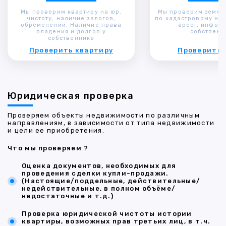
Мы проверим квартиру на юр.
Мы проверим земел
чистоту, наличие залогов,
по кадастровому ном
обременений. Наличие права
арест, инфор
владения и долгов у
собственн
собственника
Проверить квартиру
Проверить 
Юридическая проверка
Проверяем объекты недвижимости по различным
направлениям, в зависимости от типа недвижимости
и цели ее приобретения.
Что мы проверяем ?
Оценка документов, необходимых для
проведения сделки купли-продажи.
(Настоящие/поддельные, действительные/
недействительные, в полном объёме/
недостаточные и т.д.)
Проверка юридической чистоты истории
квартиры, возможных прав третьих лиц, в т.ч.