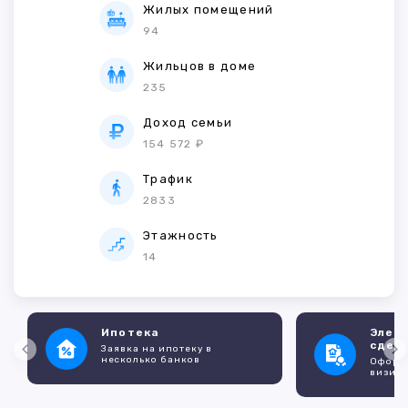
Жилых помещений
94
Жильцов в доме
235
Доход семьи
154 572 ₽
Трафик
2833
Этажность
14
Ипотека
Элек
сдел
Заявка на ипотеку в
несколько банков
Оформл
визито